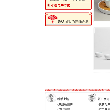
·商家积分兑换
·广告促销
少数民族专区
新手上路
帐户及订
·注册新用户
·我的帐
·订购流程
·订单状