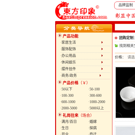
品牌监制
产品功能
团购定制
·家居生活
找到相关
·服饰配饰
·办公用品
价格：
请选
·休闲娱乐
·摆件挂件
·商务/政务
产品价格
（￥）
·50以下
·50-100
·100-300
·300-600
·600-1000
·1000-2000
·2000-5000
·5000以上
礼尚往来
（场合）
·满月/百日
·婚嫁
·生日
·探病
·开业
·乔迁