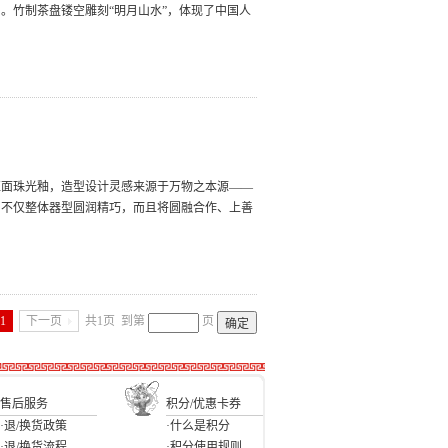
。竹制茶盘镂空雕刻“明月山水”，体现了中国人
亚面珠光釉，造型设计灵感来源于万物之本源——
，不仅整体器型圆润精巧，而且将圆融合作、上善
1
下一页
共1页
到第
页
售后服务
积分/优惠卡券
·退/换货政策
·什么是积分
·退/换货流程
·积分使用规则