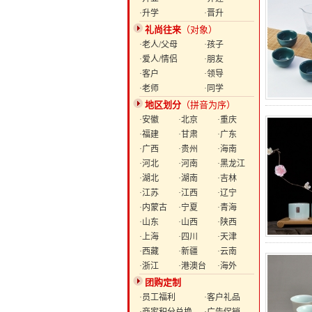
·升学
·晋升
礼尚往来
（对象）
·老人/父母
·孩子
·爱人/情侣
·朋友
·客户
·领导
·老师
·同学
地区划分
（拼音为序）
·安徽
·北京
·重庆
·福建
·甘肃
·广东
·广西
·贵州
·海南
·河北
·河南
·黑龙江
·湖北
·湖南
·吉林
·江苏
·江西
·辽宁
·内蒙古
·宁夏
·青海
·山东
·山西
·陕西
·上海
·四川
·天津
·西藏
·新疆
·云南
·浙江
·港澳台
·海外
团购定制
·员工福利
·客户礼品