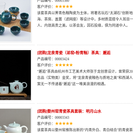
产品编号：00003580
客户评价：
该套茶具以霁青色釉陶瓷为主体，将著名玩石“太湖石”创新
海、茶席、盖置（滤网座）等设计中，多材质混搭令人耳目
人、内敛高贵之美。以茶会友，因石投缘，俱为同道中人。
[团购]龙泉青瓷（弟窑•粉青釉）茶具：邂逅
产品编号：00003424
客户评价：
“邂逅”茶具由杭州市工艺美术大师张于龙创意设计，曾荣获2
念品（实物类）金奖，将“龙泉青瓷釉色与质地之美”和西湖人
案无一不传递着“邂逅”这一唯美浪漫的相遇。
[团购]婺州窑青瓷茶具套装：明月山水
产品编号：00003343
客户评价：
该套茶具以婺州窑推陈出新的“内青外白、青白结合”的青瓷