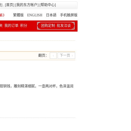
册
] . [
首页
] [
我的东方帐户
] [
帮助中心
]
繁體版
ENGLISH 日本語
手机触屏版
夹
我的订单
积分
团购定制
批发洽谈
翻页：
下一页
蟹钳铜钱，雕刻精湛细腻，一壶两对杯，色泽温润