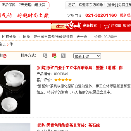
 正品保障 7天无理由退换货
您好，欢迎来东方印象！[
登录
] [
免费注
高级搜索
|
购物车
收藏
：所有分类
同类：婺州窑玉青瓷/玉砂瓷茶具：天一壶
价格:100-300元
宝贝
5
件
择
排序方式：
[团购]原矿白瓷手工立体浮雕茶具：蟹蟹（谢谢）你
产品编号：00003849
客户评价：
“蟹蟹你”茶具以德化原矿白瓷为瓷体，手工立体浮雕如意和
如玉，将诚挚的谢意与八方招财的祝愿蕴含其中。
[团购]霁青色釉陶瓷茶具套装：茶石缘