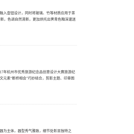
地融入壶钮设计，同时将玻璃、竹等材质应用于茶
一新，色调自然清新，更加烘托出霁青色釉深邃迷
017年杭州市优秀旅游纪念品创意设计大赛旅游纪
文元素“断桥相会”巧妙结合，剪影主题、印章图
茶器为主体，器型秀气雅致，细节处彰显独特之