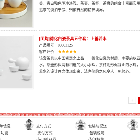
美，青白釉色明净淡雅，茶壶、茶杯、茶盘的组合丰富而实用
追求的淡泊宁静、归依自然的精神境界。
[团购]德化白瓷茶具五件套：上善若水
产品编号：00003125
客户评价：
该套茶具以中国瓷器之上品——德化白瓷为材质，主要施以
水，茶壶形似两颗相遇的大小水珠，茶杯则形似静止的水珠
若水的设计理念体现出来，洁净简约之风令人一见倾心。
单信息
支付方式
包装与配送
户功能
·支付方式
·包装说明
态
·使用礼品券
·配送措施