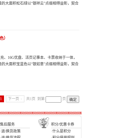
雅的大面积松石绿以“银祥云”点缀相得益彰，契合
蓝色）
充、16G优盘、活页记事本、卡票收纳于一体，
稳的大面积宝蓝色以“银如意”点缀相得益彰，契合
1
下一页
共1页
到第
页
售后服务
积分/优惠卡券
·退/换货政策
·什么是积分
·退/换货流程
·积分使用规则