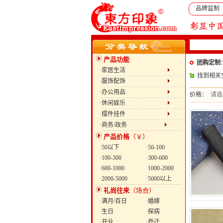
品牌监制
产品功能
团购定制
·家居生活
找到相关
·服饰配饰
·办公用品
价格：
请选
·休闲娱乐
·摆件挂件
·商务/政务
产品价格
（￥）
·50以下
·50-100
·100-300
·300-600
·600-1000
·1000-2000
·2000-5000
·5000以上
礼尚往来
（场合）
·满月/百日
·婚嫁
·生日
·探病
·开业
·乔迁