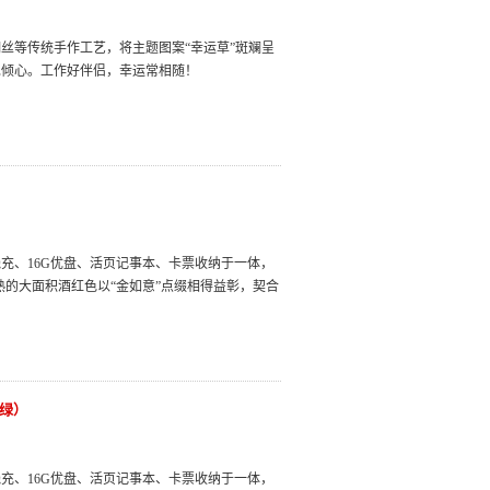
丝等传统手作工艺，将主题图案“幸运草”斑斓呈
见倾心。工作好伴侣，幸运常相随！
充、16G优盘、活页记事本、卡票收纳于一体，
熟的大面积酒红色以“金如意”点缀相得益彰，契合
石绿）
充、16G优盘、活页记事本、卡票收纳于一体，