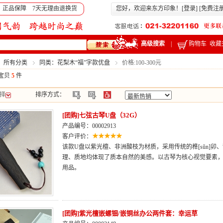
 正品保障 7天无理由退换货
您好，欢迎来东方印象！[
登录
] [
免费注
高级搜索
|
购物车
收藏
：所有分类
同类：花梨木“福”字款优盘
价格:100-300元
宝贝
5
件
择
排序方式：
[团购]七弦古琴U盘（32G）
产品编号：00002913
客户评价：
该款U盘以紫光檀、非洲酸枝为材质，采用传统的榫[sǔn]
理、质地均体现了质本自然的美感。以古琴为核心视觉要素
用品。
[团购]紫光檀嵌螺钿/嵌铜丝办公两件套：幸运草