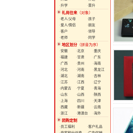
·升学
·晋升
礼尚往来
（对象）
·老人/父母
·孩子
·爱人/情侣
·朋友
·客户
·领导
·老师
·同学
地区划分
（拼音为序）
·安徽
·北京
·重庆
·福建
·甘肃
·广东
·广西
·贵州
·海南
·河北
·河南
·黑龙江
·湖北
·湖南
·吉林
·江苏
·江西
·辽宁
·内蒙古
·宁夏
·青海
·山东
·山西
·陕西
·上海
·四川
·天津
·西藏
·新疆
·云南
·浙江
·港澳台
·海外
团购定制
·员工福利
·客户礼品