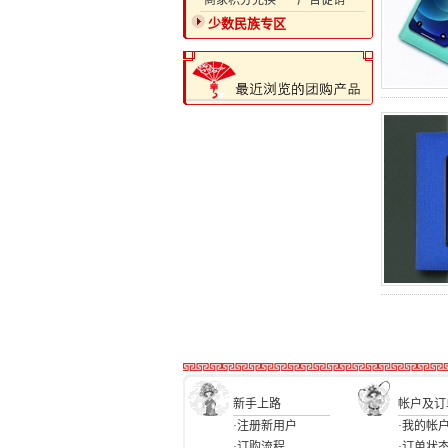
·商家积分兑换
·广告促销
少数民族专区
新手上路
帐户及订
·注册新用户
·我的帐
·订购流程
·订单状