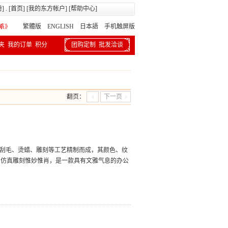
册
] . [
首页
] [
我的东方帐户
] [
帮助中心
]
繁體版
ENGLISH 日本語
手机触屏版
夹
我的订单
积分
团购定制
批发洽谈
翻页：
下一页
卯、刮毛、烫蜡、雕刻等工艺精制而成，其颜色、纹
，仿真雕刻惟妙惟肖，是一款具有文雅气息的办公