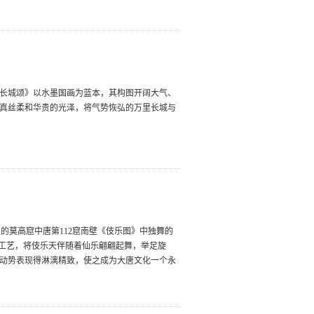
《长城颂》以水墨国画为蓝本，其构图开阔大气、
着真丝柔和华贵的光泽，将气势恢弘的万里长城与
的莫高窟中唐第112窟南壁《伎乐图》中独舞的
统工艺，将伎乐天伴随着仙乐翩翩起舞，举足旋
间动势表现得淋漓精致，使之成为大唐文化一个永