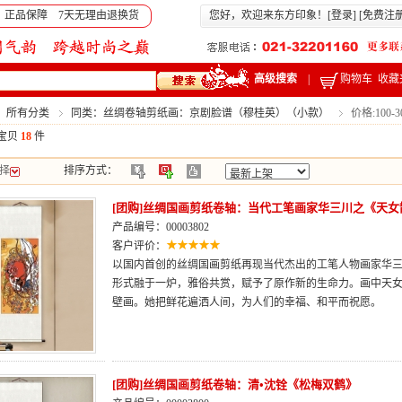
 正品保障 7天无理由退换货
您好，欢迎来东方印象！[
登录
] [
免费注
高级搜索
|
购物车
收藏
：所有分类
同类：丝绸卷轴剪纸画：京剧脸谱（穆桂英）（小款）
价格:100-
宝贝
18
件
择
排序方式：
[团购]丝绸国画剪纸卷轴：当代工笔画家华三川之《天女
产品编号：00003802
客户评价：
以国内首创的丝绸国画剪纸再现当代杰出的工笔人物画家华
形式融于一炉，雅俗共赏，赋予了原作新的生命力。画中天
壁画。她把鲜花遍洒人间，为人们的幸福、和平而祝愿。
[团购]丝绸国画剪纸卷轴：清•沈铨《松梅双鹤》