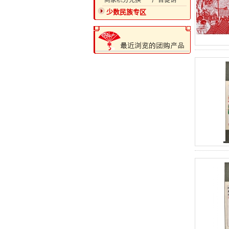
·商家积分兑换
·广告促销
少数民族专区