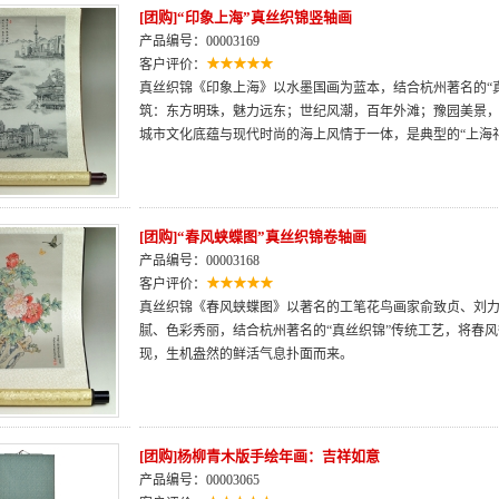
[团购]“印象上海”真丝织锦竖轴画
产品编号：00003169
客户评价：
真丝织锦《印象上海》以水墨国画为蓝本，结合杭州著名的“
筑：东方明珠，魅力远东；世纪风潮，百年外滩；豫园美景
城市文化底蕴与现代时尚的海上风情于一体，是典型的“上海
[团购]“春风蛱蝶图”真丝织锦卷轴画
产品编号：00003168
客户评价：
真丝织锦《春风蛱蝶图》以著名的工笔花鸟画家俞致贞、刘
腻、色彩秀丽，结合杭州著名的“真丝织锦”传统工艺，将春
现，生机盎然的鲜活气息扑面而来。
[团购]杨柳青木版手绘年画：吉祥如意
产品编号：00003065