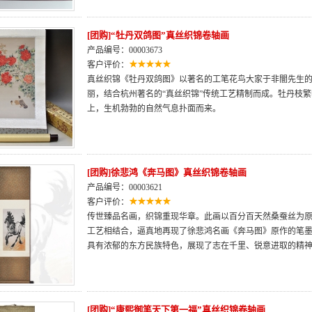
[团购]“牡丹双鸽图”真丝织锦卷轴画
产品编号：00003673
客户评价：
真丝织锦《牡丹双鸽图》以著名的工笔花鸟大家于非闇先生
丽，结合杭州著名的“真丝织锦”传统工艺精制而成。牡丹枝
上，生机勃勃的自然气息扑面而来。
[团购]徐悲鸿《奔马图》真丝织锦卷轴画
产品编号：00003621
客户评价：
传世臻品名画，织锦重现华章。此画以百分百天然桑蚕丝为
工艺相结合，逼真地再现了徐悲鸿名画《奔马图》原作的笔
具有浓郁的东方民族特色，展现了志在千里、锐意进取的精
[团购]“康熙御笔天下第一福”真丝织锦卷轴画