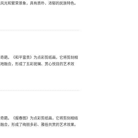
然风光和繁荣景象，具有质朴、浓郁的民族特色。
术奇葩。《和平富贵》为点彩剪纸画，它将剪刻相
机地融合，形成了五彩斑斓、赏心悦目的艺术效
术奇葩。《报春图》为点彩剪纸画，它将剪刻相结
地融合，形成了绚丽多彩、雅俗共赏的艺术效果。