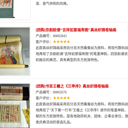
泼、喜气祥和的风格。
[团购]京剧脸谱“吉祥如意福寿图”真丝织锦卷轴画
产品编号：00002843
客户评价：
此款真丝织锦画采用百分百天然桑蚕丝为原料，将现代数码
地再现了京剧脸谱“吉祥如意福寿图”的笔墨神韵，四张脸谱
机融合的典范，具有典型的东方民族特色。
[团购]书圣王羲之《兰亭序》真丝织锦卷轴画
产品编号：00002676
客户评价：
此款真丝织锦画采用百分百天然桑蚕丝为原料，将现代数码
地再现了“天下第一行书”王羲之《兰亭序》原作的笔墨神韵
郁的东方民族特色，是各地政府机关、团体、企事业单位、
类庆典活动的首选礼品。