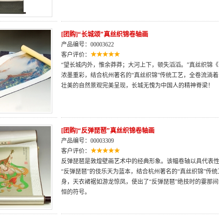
[团购]“长城颂”真丝织锦卷轴画
产品编号：00003622
客户评价：
“望长城内外，惟余莽莽；大河上下，顿失滔滔。”真丝织锦
浓墨重彩，结合杭州著名的“真丝织锦”传统工艺，全卷流淌
壮美的自然景观完美呈现，长城无愧为中国人的精神脊梁！
[团购]“反弹琵琶”真丝织锦卷轴画
产品编号：00003309
客户评价：
反弹琵琶是敦煌壁画艺术中的经典形象。该幅卷轴以具代表性
“反弹琵琶”的伎乐天为蓝本，结合杭州著名的“真丝织锦”传
身，天衣裙裾如游龙惊凤，使出了“反弹琵琶”绝技时的霎那
恒的符号。