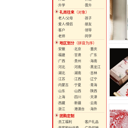
·升学
·晋升
礼尚往来
（对象）
·老人/父母
·孩子
·爱人/情侣
·朋友
·客户
·领导
·老师
·同学
地区划分
（拼音为序）
·安徽
·北京
·重庆
·福建
·甘肃
·广东
·广西
·贵州
·海南
·河北
·河南
·黑龙江
·湖北
·湖南
·吉林
·江苏
·江西
·辽宁
·内蒙古
·宁夏
·青海
·山东
·山西
·陕西
·上海
·四川
·天津
·西藏
·新疆
·云南
·浙江
·港澳台
·海外
团购定制
·员工福利
·客户礼品