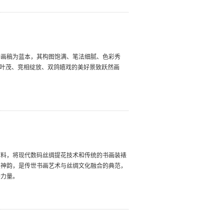
的画稿为蓝本，其构图饱满、笔法细腻、色彩秀
繁叶茂、竞相绽放、双鸽嬉戏的美好景致跃然画
原料，将现代数码丝绸提花技术和传统的书画装裱
墨神韵，是传世书画艺术与丝绸文化融合的典范，
神力量。