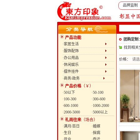
品牌监制
产品功能
团购定制
·家居生活
找到相关
·服饰配饰
·办公用品
价格：
请选
·休闲娱乐
·摆件挂件
·商务/政务
产品价格
（￥）
·50以下
·50-100
·100-300
·300-600
·600-1000
·1000-2000
·2000-5000
·5000以上
礼尚往来
（场合）
·满月/百日
·婚嫁
·生日
·探病
·开业
·乔迁