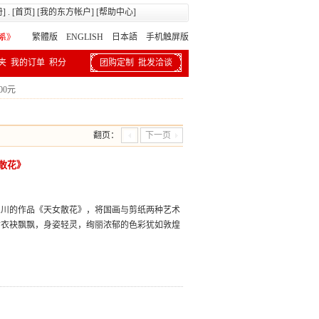
册
] . [
首页
] [
我的东方帐户
] [
帮助中心
]
繁體版
ENGLISH 日本語
手机触屏版
夹
我的订单
积分
团购定制
批发洽谈
300元
翻页：
下一页
散花》
三川的作品《天女散花》，将国画与剪纸两种艺术
女衣袂飘飘，身姿轻灵，绚丽浓郁的色彩犹如敦煌