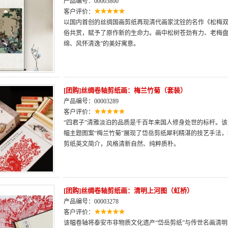
产品编号：00003800
客户评价：
以国内首创的丝绸国画剪纸再现清代画家沈铨的名作《松梅
俗共赏，赋予了原作新的生命力。画中松树苍劲有力、老梅盘
绵、风怀清逸”的美好寓意。
[团购]丝绸卷轴剪纸画：梅兰竹菊（套装）
产品编号：00003289
客户评价：
“四君子”清雅淡泊的品质是千百年来国人修身处世的标杆。该
幅主题图案“梅兰竹菊”展现了岱岳剪纸犀利精湛的技艺手法
剪纸英文简介，风格清新自然、纯粹质朴。
[团购]丝绸卷轴剪纸画：清明上河图（虹桥）
产品编号：00003278
客户评价：
该幅卷轴将泰安市非物质文化遗产“岱岳剪纸”与传世名画清