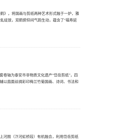
双鹤》，将国画与剪纸两种艺术形式融于一炉，雅
虬绽放，双鹤俯仰间气韵生动，蕴含了“福寿延
套卷轴为泰安市非物质文化遗产“岱岳剪纸”，四
，辅以扇面丝绸彩印梅兰竹菊国画、诗词、书法和
明上河图（汴河虹桥段）有机融合，利用岱岳剪纸