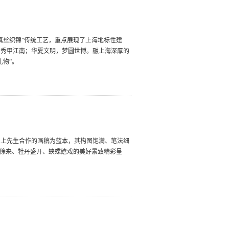
真丝织锦”传统工艺，重点展现了上海地标性建
，秀甲江南；华夏文明，梦圆世博。融上海深厚的
礼物”。
力上先生合作的画稿为蓝本，其构图饱满、笔法细
风徐来、牡丹盛开、蛱蝶嬉戏的美好景致精彩呈