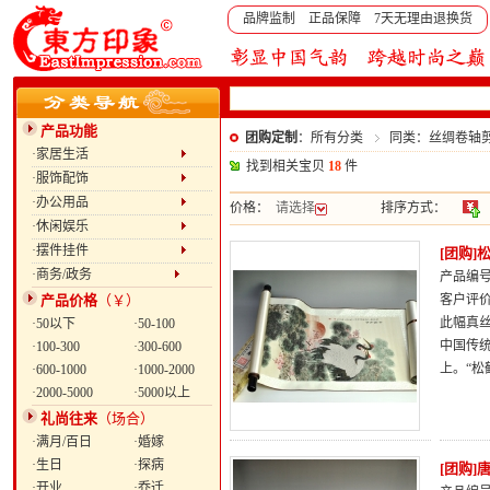
品牌监制 正品保障 7天无理由退换货
产品功能
团购定制
：所有分类
同类：丝绸卷轴
·家居生活
找到相关宝贝
18
件
·服饰配饰
·办公用品
价格：
请选择
排序方式：
·休闲娱乐
·摆件挂件
[团购
·商务/政务
产品编号：
产品价格
（￥）
客户评
此幅真
·50以下
·50-100
中国传
·100-300
·300-600
上。“
·600-1000
·1000-2000
·2000-5000
·5000以上
礼尚往来
（场合）
·满月/百日
·婚嫁
·生日
·探病
[团购
·开业
·乔迁