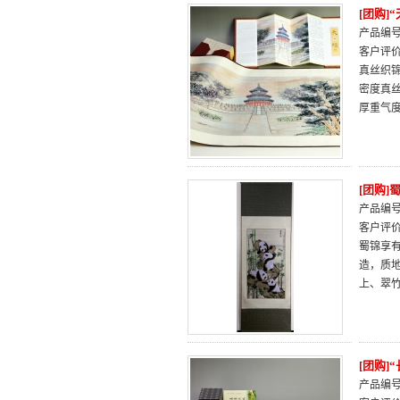
[团购]
产品编号：
客户评
真丝织
密度真
厚重气
[团购
产品编号：
客户评
蜀锦享
造，质
上、翠
[团购]
产品编号：