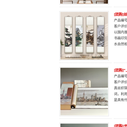
[团购
产品编号：
客户评
以国内
书画印
水自然
[团购]
产品编号：
客户评
真丝织
词，利
是具有代
[团购