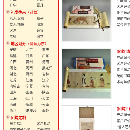
产品编号：
·升学
·晋升
客户评
礼尚往来
（对象）
传世臻
·老人/父母
·孩子
统的书
·爱人/情侣
·朋友
是传世
·客户
·领导
·老师
·同学
地区划分
（拼音为序）
·安徽
·北京
·重庆
[团购
·福建
·甘肃
·广东
产品编号：
·广西
·贵州
·海南
客户评
·河北
·河南
·黑龙江
传世臻
·湖北
·湖南
·吉林
统的书
·江苏
·江西
·辽宁
术与丝
·内蒙古
·宁夏
·青海
·山东
·山西
·陕西
·上海
·四川
·天津
·西藏
·新疆
·云南
[团购]
·浙江
·港澳台
·海外
产品编号：
团购定制
客户评
·员工福利
·客户礼品
“昔人