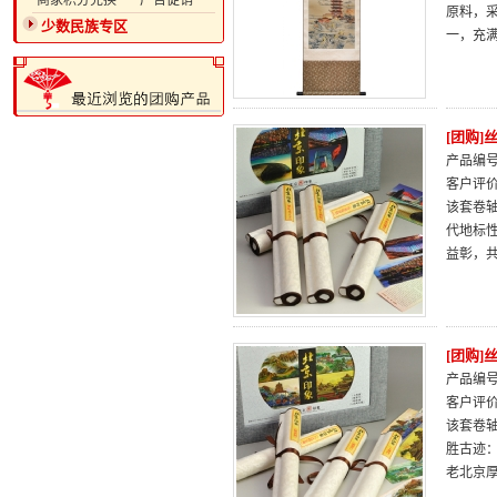
·商家积分兑换
·广告促销
原料，
少数民族专区
一，充
[团购
产品编号：
客户评
该套卷
代地标
益彰，
[团购
产品编号：
客户评
该套卷
胜古迹
老北京