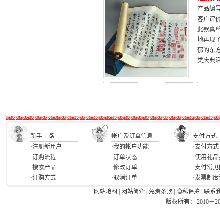
产品编号：
客户评
此款真
地再现
郁的东
类庆典
新手上路
帐户及订单信息
支付方式
·注册新用户
·我的帐户功能
·支付方式
·订购流程
·订单状态
·使用礼品
·搜索产品
·修改订单
·支付常见
·订购方式
·取消订单
·发票制度
网站地图
|
网站简介
|
免责条款
|
隐私保护
|
联系
版权所有： 2010－2026 Ea