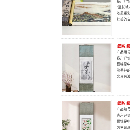
客户评
“望长
浓墨重
壮美的
[团购
产品编号：
客户评
蜀锦是
笔墨神
文具有
[团购
产品编号：
客户评
蜀锦是中
为主题