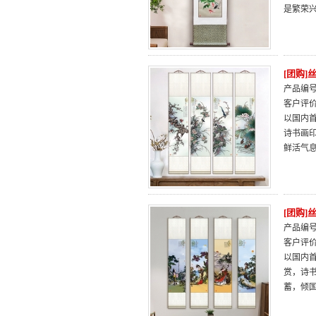
是繁荣
[团购
产品编号：
客户评
以国内
诗书画
鲜活气
[团购
产品编号：
客户评
以国内
赏，诗
蓄，倾