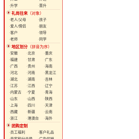
·升学
·晋升
礼尚往来
（对象）
·老人/父母
·孩子
·爱人/情侣
·朋友
·客户
·领导
·老师
·同学
地区划分
（拼音为序）
·安徽
·北京
·重庆
·福建
·甘肃
·广东
·广西
·贵州
·海南
·河北
·河南
·黑龙江
·湖北
·湖南
·吉林
·江苏
·江西
·辽宁
·内蒙古
·宁夏
·青海
·山东
·山西
·陕西
·上海
·四川
·天津
·西藏
·新疆
·云南
·浙江
·港澳台
·海外
团购定制
·员工福利
·客户礼品