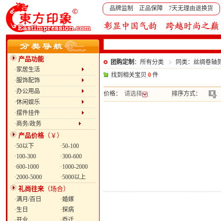
品牌监制 正品保障 7天无理由退换货
产品功能
团购定制
：所有分类
同类：丝绸卷轴
·家居生活
找到相关宝贝
0
件
·服饰配饰
·办公用品
价格：
请选择
排序方式：
·休闲娱乐
·摆件挂件
·商务/政务
产品价格
（￥）
·50以下
·50-100
·100-300
·300-600
·600-1000
·1000-2000
·2000-5000
·5000以上
礼尚往来
（场合）
·满月/百日
·婚嫁
·生日
·探病
·开业
·乔迁