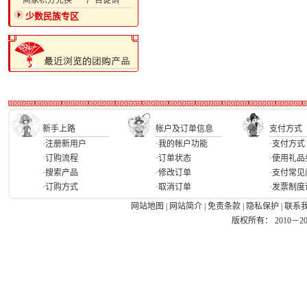
·商家积分兑换
·广告促销
少数民族专区
新手上路
帐户及订单信息
支付方式
·注册新用户
·我的帐户功能
·支付方式
·订购流程
·订单状态
·使用礼品
·搜索产品
·修改订单
·支付常见
·订购方式
·取消订单
·发票制度
网站地图
|
网站简介
|
免责条款
|
隐私保护
|
联系
版权所有： 2010－2026 Ea