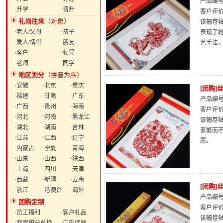
产品编号：
·升学
·晋升
客户评
礼尚往来
（对象）
该幅卷
·老人/父母
·孩子
表现了
·爱人/情侣
·朋友
艺手法
·客户
·领导
·老师
·同学
地区划分
（拼音为序）
·安徽
·北京
·重庆
[团购
·福建
·甘肃
·广东
产品编号：
·广西
·贵州
·海南
客户评
·河北
·河南
·黑龙江
该幅卷轴
·湖北
·湖南
·吉林
素繁而
·江苏
·江西
·辽宁
愿。
·内蒙古
·宁夏
·青海
·山东
·山西
·陕西
·上海
·四川
·天津
·西藏
·新疆
·云南
[团购
·浙江
·港澳台
·海外
产品编号：
团购定制
客户评
·员工福利
·客户礼品
该幅卷轴