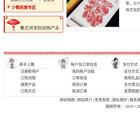
·商家积分兑换
·广告促销
思，以
少数民族专区
肖文化
新手上路
帐户及订单信息
支付方式
·注册新用户
·我的帐户功能
·支付方式
·订购流程
·订单状态
·使用礼品
·搜索产品
·修改订单
·支付常见
·订购方式
·取消订单
·发票制度
网站地图
|
网站简介
|
免责条款
|
隐私保护
|
联系
版权所有： 2010－2026 Ea