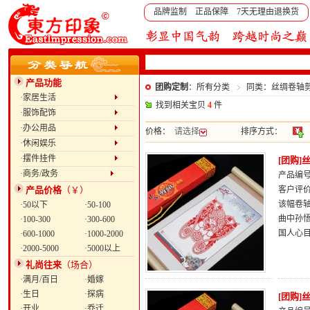
品牌监制 正品保障 7天无理由退换货
产品功能
团购定制
：所有分类
同类：丝绸卷轴
·家居生活
找到相关宝贝
4
件
·服饰配饰
·办公用品
价格：
请选择
排序方式：
·休闲娱乐
·摆件挂件
[团购
·商务/政务
产品编号：
产品价格
（￥）
客户评
该幅卷
·50以下
·50-100
曲中孙
·100-300
·300-600
国人心
·600-1000
·1000-2000
·2000-5000
·5000以上
礼尚往来
（场合）
·满月/百日
·婚嫁
·生日
·探病
[团购
·开业
·乔迁