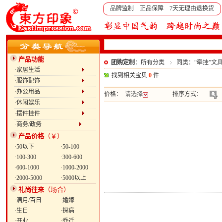
品牌监制 正品保障 7天无理由退换货
产品功能
团购定制
：所有分类
同类：“牵挂”文
·家居生活
找到相关宝贝
0
件
·服饰配饰
·办公用品
价格：
请选择
排序方式：
·休闲娱乐
·摆件挂件
·商务/政务
产品价格
（￥）
·50以下
·50-100
·100-300
·300-600
·600-1000
·1000-2000
·2000-5000
·5000以上
礼尚往来
（场合）
·满月/百日
·婚嫁
·生日
·探病
·开业
·乔迁