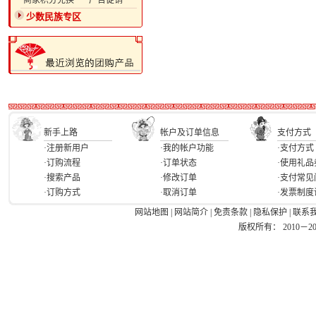
·商家积分兑换
·广告促销
少数民族专区
新手上路
帐户及订单信息
支付方式
·注册新用户
·我的帐户功能
·支付方式
·订购流程
·订单状态
·使用礼品
·搜索产品
·修改订单
·支付常见
·订购方式
·取消订单
·发票制度
网站地图
|
网站简介
|
免责条款
|
隐私保护
|
联系
版权所有： 2010－2026 Ea