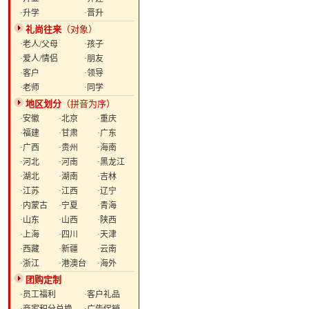
·升学
·晋升
礼尚往来
（对象）
·老人/父母
·孩子
·爱人/情侣
·朋友
·客户
·领导
·老师
·同学
地区划分
（拼音为序）
·安徽
·北京
·重庆
·福建
·甘肃
·广东
·广西
·贵州
·海南
·河北
·河南
·黑龙江
·湖北
·湖南
·吉林
·江苏
·江西
·辽宁
·内蒙古
·宁夏
·青海
·山东
·山西
·陕西
·上海
·四川
·天津
·西藏
·新疆
·云南
·浙江
·港澳台
·海外
团购定制
·员工福利
·客户礼品