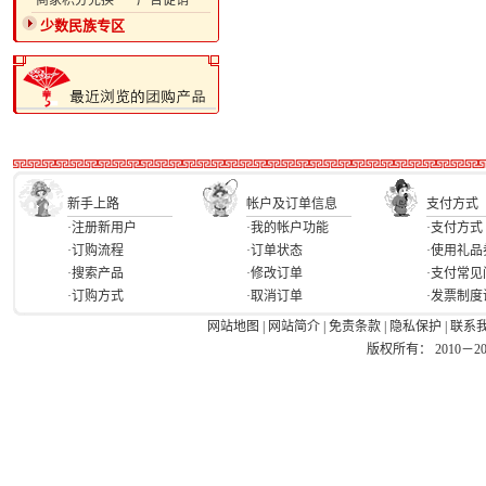
·商家积分兑换
·广告促销
少数民族专区
新手上路
帐户及订单信息
支付方式
·注册新用户
·我的帐户功能
·支付方式
·订购流程
·订单状态
·使用礼品
·搜索产品
·修改订单
·支付常见
·订购方式
·取消订单
·发票制度
网站地图
|
网站简介
|
免责条款
|
隐私保护
|
联系
版权所有： 2010－2026 Ea