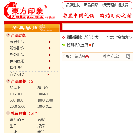
品牌监制 正品保障 7天无理由退换货
产品功能
团购定制
：所有分类
同类：“金如意”
·家居生活
找到相关宝贝
0
件
·服饰配饰
·办公用品
价格：
请选择
排序方式：
·休闲娱乐
·摆件挂件
·商务/政务
产品价格
（￥）
·50以下
·50-100
·100-300
·300-600
·600-1000
·1000-2000
·2000-5000
·5000以上
礼尚往来
（场合）
·满月/百日
·婚嫁
·生日
·探病
·开业
·乔迁