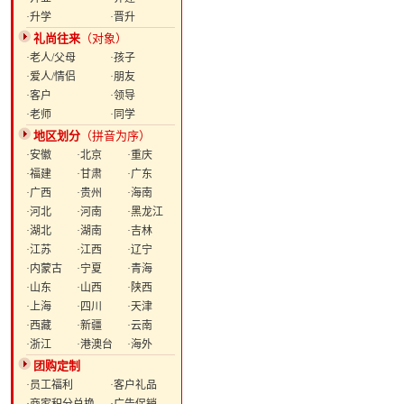
·升学
·晋升
礼尚往来
（对象）
·老人/父母
·孩子
·爱人/情侣
·朋友
·客户
·领导
·老师
·同学
地区划分
（拼音为序）
·安徽
·北京
·重庆
·福建
·甘肃
·广东
·广西
·贵州
·海南
·河北
·河南
·黑龙江
·湖北
·湖南
·吉林
·江苏
·江西
·辽宁
·内蒙古
·宁夏
·青海
·山东
·山西
·陕西
·上海
·四川
·天津
·西藏
·新疆
·云南
·浙江
·港澳台
·海外
团购定制
·员工福利
·客户礼品