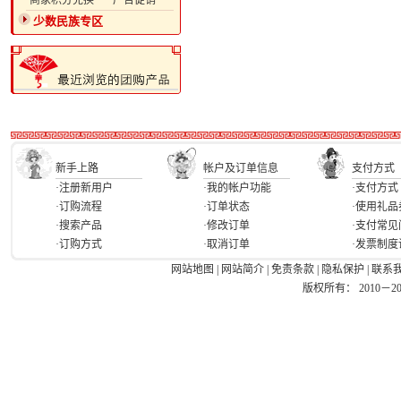
·商家积分兑换
·广告促销
少数民族专区
新手上路
帐户及订单信息
支付方式
·注册新用户
·我的帐户功能
·支付方式
·订购流程
·订单状态
·使用礼品
·搜索产品
·修改订单
·支付常见
·订购方式
·取消订单
·发票制度
网站地图
|
网站简介
|
免责条款
|
隐私保护
|
联系
版权所有： 2010－2026 Ea