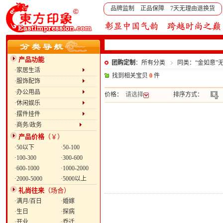
品牌监制 正品保障 7天无理由退换货
产品功能
团购定制
：所有分类
同类：“金如意”
·家居生活
找到相关宝贝
0
件
·服饰配饰
·办公用品
价格：
请选择
排序方式：
·休闲娱乐
·摆件挂件
·商务/政务
产品价格
（￥）
·50以下
·50-100
·100-300
·300-600
·600-1000
·1000-2000
·2000-5000
·5000以上
礼尚往来
（场合）
·满月/百日
·婚嫁
·生日
·探病
·开业
·乔迁