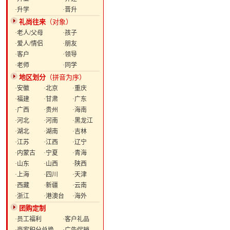
·升学
·晋升
礼尚往来
（对象）
·老人/父母
·孩子
·爱人/情侣
·朋友
·客户
·领导
·老师
·同学
地区划分
（拼音为序）
·安徽
·北京
·重庆
·福建
·甘肃
·广东
·广西
·贵州
·海南
·河北
·河南
·黑龙江
·湖北
·湖南
·吉林
·江苏
·江西
·辽宁
·内蒙古
·宁夏
·青海
·山东
·山西
·陕西
·上海
·四川
·天津
·西藏
·新疆
·云南
·浙江
·港澳台
·海外
团购定制
·员工福利
·客户礼品