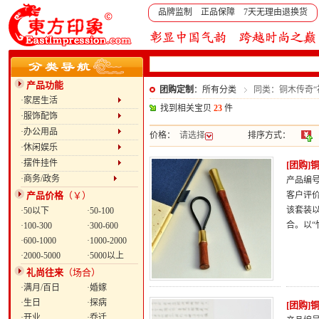
品牌监制 正品保障 7天无理由退换货
产品功能
团购定制
：所有分类
同类：铜木传奇“
·家居生活
找到相关宝贝
23
件
·服饰配饰
·办公用品
价格：
请选择
排序方式：
·休闲娱乐
·摆件挂件
[团购]
·商务/政务
产品编号：
产品价格
（￥）
客户评
该套装
·50以下
·50-100
合。以“
·100-300
·300-600
·600-1000
·1000-2000
·2000-5000
·5000以上
礼尚往来
（场合）
·满月/百日
·婚嫁
·生日
·探病
[团购
·开业
·乔迁