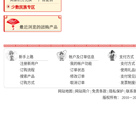
·商家积分兑换
·广告促销
少数民族专区
新手上路
帐户及订单信息
支付方式
·注册新用户
·我的帐户功能
·支付方式
·订购流程
·订单状态
·使用礼品
·搜索产品
·修改订单
·支付常见
·订购方式
·取消订单
·发票制度
网站地图
|
网站简介
|
免责条款
|
隐私保护
|
联系
版权所有： 2010－2026 Ea