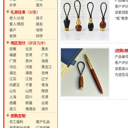
产品编号：
·升学
·晋升
客户评
礼尚往来
（对象）
该套钥
·老人/父母
·孩子
“瓶”寓
·爱人/情侣
·朋友
·客户
·领导
·老师
·同学
地区划分
（拼音为序）
·安徽
·北京
·重庆
[团购]
·福建
·甘肃
·广东
产品编号：
·广西
·贵州
·海南
客户评
·河北
·河南
·黑龙江
该套装以
·湖北
·湖南
·吉林
为造型
·江苏
·江西
·辽宁
·内蒙古
·宁夏
·青海
·山东
·山西
·陕西
·上海
·四川
·天津
·西藏
·新疆
·云南
·浙江
·港澳台
·海外
团购定制
·员工福利
·客户礼品