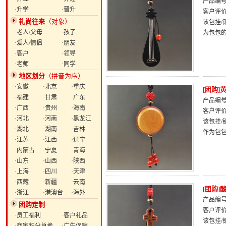
产品编号：
·升学
·晋升
客户评
礼尚往来
（对象）
该包挂
·老人/父母
·孩子
为包包
·爱人/情侣
·朋友
·客户
·领导
·老师
·同学
地区划分
（拼音为序）
·安徽
·北京
·重庆
[团购
·福建
·甘肃
·广东
产品编号：
·广西
·贵州
·海南
客户评
·河北
·河南
·黑龙江
该包挂
·湖北
·湖南
·吉林
作为包
·江苏
·江西
·辽宁
·内蒙古
·宁夏
·青海
·山东
·山西
·陕西
·上海
·四川
·天津
·西藏
·新疆
·云南
[团购
·浙江
·港澳台
·海外
产品编号：
团购定制
客户评
·员工福利
·客户礼品
该包挂