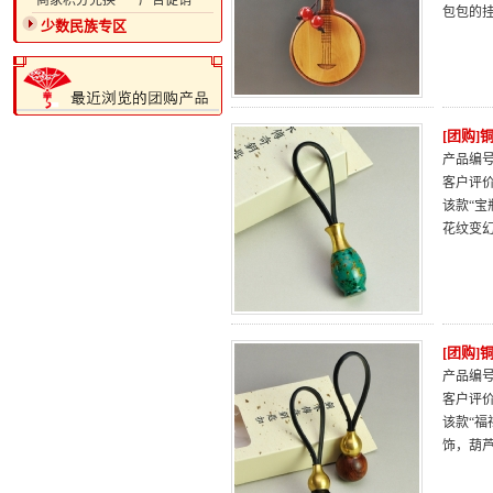
·商家积分兑换
·广告促销
包包的
少数民族专区
[团购
产品编号：
客户评
该款“宝
花纹变
[团购
产品编号：
客户评
该款“
饰，葫