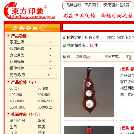
品牌监制 正品保障 7天无理由退换货
产品功能
团购定制
：所有分类
同类：铜木传奇“
·家居生活
找到相关宝贝
13
件
·服饰配饰
·办公用品
价格：
请选择
排序方式：
·休闲娱乐
·摆件挂件
[团购]
·商务/政务
产品编号：
产品价格
（￥）
客户评
福豆钥
·50以下
·50-100
意。实
·100-300
·300-600
·600-1000
·1000-2000
·2000-5000
·5000以上
礼尚往来
（场合）
·满月/百日
·婚嫁
·生日
·探病
[团购]
·开业
·乔迁