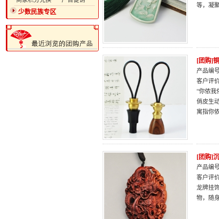
·商家积分兑换
·广告促销
等，凝
少数民族专区
[团购
产品编号：
客户评
“你侬
俏皮生动
寓指你
[团购
产品编号：
客户评
龙牌挂
物，随