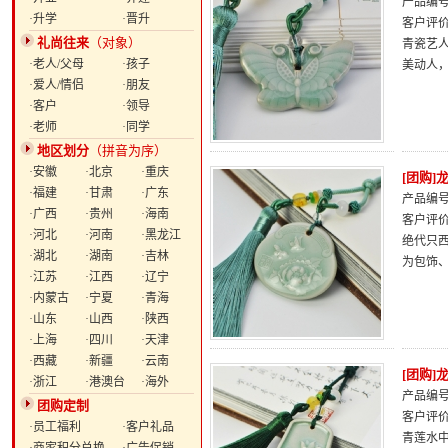
产品编号：
·升学
·晋升
客户评
礼尚往来
（对象）
青瓷艺
·老人/父母
·孩子
美动人
·爱人/情侣
·朋友
·客户
·领导
·老师
·同学
地区划分
（拼音为序）
·安徽
·北京
·重庆
[团购
·福建
·甘肃
·广东
产品编号：
·广西
·贵州
·海南
客户评
·河北
·河南
·黑龙江
绝代只
·湖北
·湖南
·吉林
为包饰
·江苏
·江西
·辽宁
·内蒙古
·宁夏
·青海
·山东
·山西
·陕西
·上海
·四川
·天津
·西藏
·新疆
·云南
[团购
·浙江
·港澳台
·海外
产品编号：
团购定制
客户评
·员工福利
·客户礼品
青莲水