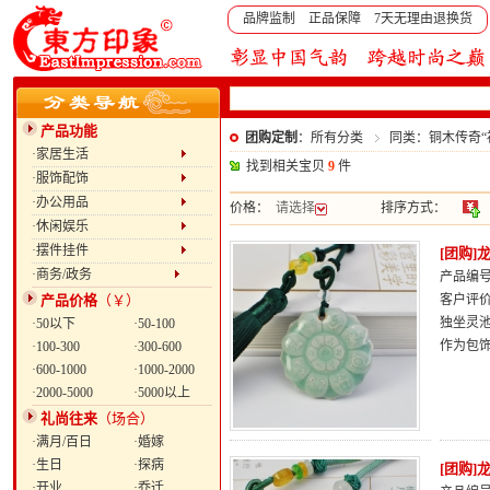
品牌监制 正品保障 7天无理由退换货
产品功能
团购定制
：所有分类
同类：铜木传奇“
·家居生活
找到相关宝贝
9
件
·服饰配饰
·办公用品
价格：
请选择
排序方式：
·休闲娱乐
·摆件挂件
[团购
·商务/政务
产品编号：
产品价格
（￥）
客户评
独坐灵
·50以下
·50-100
作为包
·100-300
·300-600
·600-1000
·1000-2000
·2000-5000
·5000以上
礼尚往来
（场合）
·满月/百日
·婚嫁
·生日
·探病
[团购
·开业
·乔迁