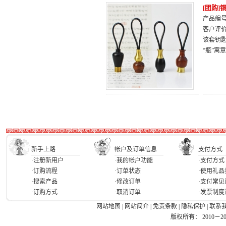
[团购
产品编号：
客户评
该套钥
“瓶”寓
新手上路
帐户及订单信息
支付方式
·注册新用户
·我的帐户功能
·支付方式
·订购流程
·订单状态
·使用礼品
·搜索产品
·修改订单
·支付常见
·订购方式
·取消订单
·发票制度
网站地图
|
网站简介
|
免责条款
|
隐私保护
|
联系
版权所有： 2010－2026 Ea