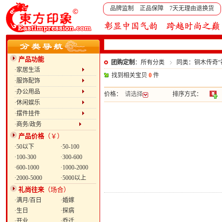
品牌监制 正品保障 7天无理由退换货
产品功能
团购定制
：所有分类
同类：铜木传奇“
·家居生活
找到相关宝贝
0
件
·服饰配饰
·办公用品
价格：
请选择
排序方式：
·休闲娱乐
·摆件挂件
·商务/政务
产品价格
（￥）
·50以下
·50-100
·100-300
·300-600
·600-1000
·1000-2000
·2000-5000
·5000以上
礼尚往来
（场合）
·满月/百日
·婚嫁
·生日
·探病
·开业
·乔迁