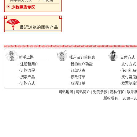
·商家积分兑换
·广告促销
少数民族专区
新手上路
帐户及订单信息
支付方式
·注册新用户
·我的帐户功能
·支付方式
·订购流程
·订单状态
·使用礼品
·搜索产品
·修改订单
·支付常见
·订购方式
·取消订单
·发票制度
网站地图
|
网站简介
|
免责条款
|
隐私保护
|
联系
版权所有： 2010－2026 Ea