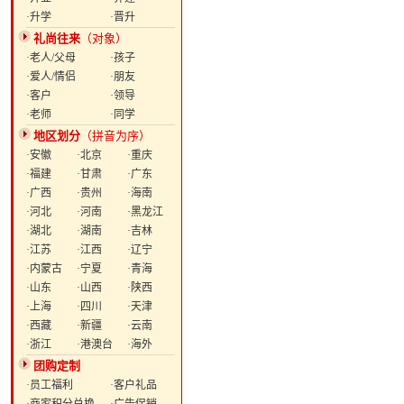
·升学
·晋升
礼尚往来
（对象）
·老人/父母
·孩子
·爱人/情侣
·朋友
·客户
·领导
·老师
·同学
地区划分
（拼音为序）
·安徽
·北京
·重庆
·福建
·甘肃
·广东
·广西
·贵州
·海南
·河北
·河南
·黑龙江
·湖北
·湖南
·吉林
·江苏
·江西
·辽宁
·内蒙古
·宁夏
·青海
·山东
·山西
·陕西
·上海
·四川
·天津
·西藏
·新疆
·云南
·浙江
·港澳台
·海外
团购定制
·员工福利
·客户礼品