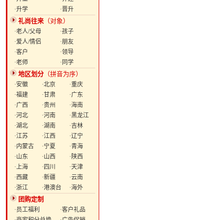
·升学
·晋升
礼尚往来
（对象）
·老人/父母
·孩子
·爱人/情侣
·朋友
·客户
·领导
·老师
·同学
地区划分
（拼音为序）
·安徽
·北京
·重庆
·福建
·甘肃
·广东
·广西
·贵州
·海南
·河北
·河南
·黑龙江
·湖北
·湖南
·吉林
·江苏
·江西
·辽宁
·内蒙古
·宁夏
·青海
·山东
·山西
·陕西
·上海
·四川
·天津
·西藏
·新疆
·云南
·浙江
·港澳台
·海外
团购定制
·员工福利
·客户礼品