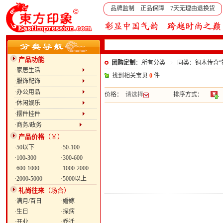
品牌监制 正品保障 7天无理由退换货
产品功能
团购定制
：所有分类
同类：铜木传奇“
·家居生活
找到相关宝贝
0
件
·服饰配饰
·办公用品
价格：
请选择
排序方式：
·休闲娱乐
·摆件挂件
·商务/政务
产品价格
（￥）
·50以下
·50-100
·100-300
·300-600
·600-1000
·1000-2000
·2000-5000
·5000以上
礼尚往来
（场合）
·满月/百日
·婚嫁
·生日
·探病
·开业
·乔迁