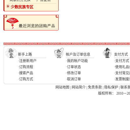
·商家积分兑换
·广告促销
少数民族专区
新手上路
帐户及订单信息
支付方式
·注册新用户
·我的帐户功能
·支付方式
·订购流程
·订单状态
·使用礼品
·搜索产品
·修改订单
·支付常见
·订购方式
·取消订单
·发票制度
网站地图
|
网站简介
|
免责条款
|
隐私保护
|
联系
版权所有： 2010－2026 Ea