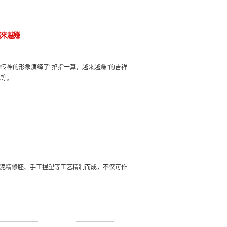
越来越赚
传神的形象演绎了“掐指一算，越来越赚”的吉祥
礼等。
白泥精修胚、手工捏塑等工艺精制而成，不仅可作