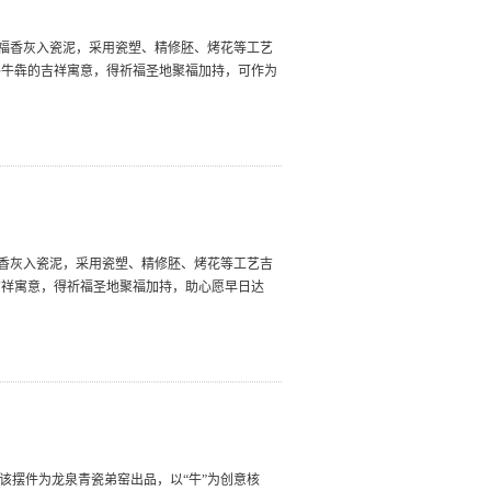
祈福香灰入瓷泥，采用瓷塑、精修胚、烤花等工艺
路牛犇的吉祥寓意，得祈福圣地聚福加持，可作为
福香灰入瓷泥，采用瓷塑、精修胚、烤花等工艺吉
吉祥寓意，得祈福圣地聚福加持，助心愿早日达
该摆件为龙泉青瓷弟窑出品，以“牛”为创意核