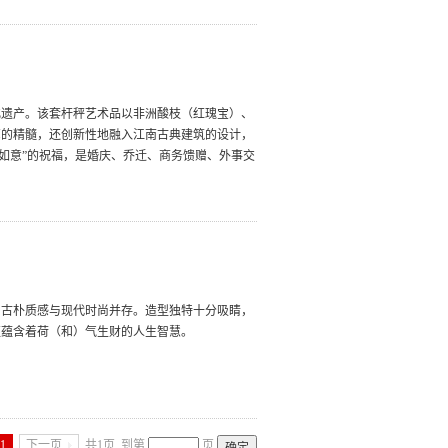
化遗产。该套杆秤艺术品以非洲酸枝（红瑰宝）、
艺的精髓，还创新性地融入江南古典建筑的设计，
心如意”的祝福，是婚庆、乔迁、商务馈赠、外事交
，古朴质感与现代时尚并存。造型独特十分吸睛，
更蕴含着荷（和）气生财的人生智慧。
1
下一页
共1页
到第
页