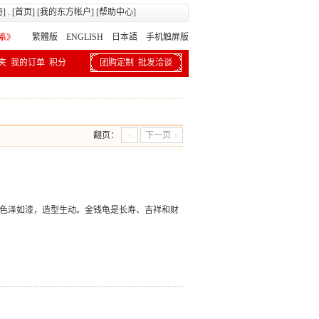
册
] . [
首页
] [
我的东方帐户
] [
帮助中心
]
繁體版
ENGLISH 日本語
手机触屏版
夹
我的订单
积分
团购定制
批发洽谈
翻页：
下一页
，色泽如漆，造型生动。金钱龟是长寿、吉祥和财