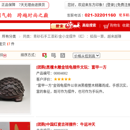
 正品保障 7天无理由退换货
您好，欢迎来东方印象！[
登录
] [
免费注
高级搜索
|
购物车
收藏
：所有分类
同类：青砂石手工漆彩/金小龙摆件（红）：掐指一算，越来越赚
宝贝
17
件
择
排序方式：
[团购]黑檀木雕金钱龟摆件文玩：富甲一方
产品编号：00004002
客户评价：
“富甲一方”金钱龟摆件以非洲黑檀整木精雕而成，手感沉实
富的象征，既可作为摆件，也可作为手玩件。
[团购]中国红瓷吉祥摆件：牛运冲天