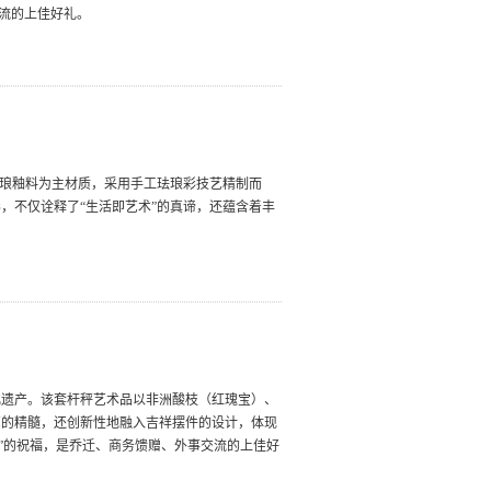
交流的上佳好礼。
珐琅釉料为主材质，采用手工珐琅彩技艺精制而
，不仅诠释了“生活即艺术”的真谛，还蕴含着丰
化遗产。该套杆秤艺术品以非洲酸枝（红瑰宝）、
艺的精髓，还创新性地融入吉祥摆件的设计，体现
意”的祝福，是乔迁、商务馈赠、外事交流的上佳好