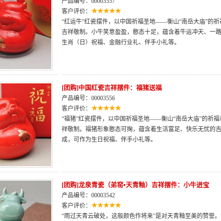
产品编号：00003557
客户评价：
“红运牛”红瓷摆件，以中国祈福圣地——衡山“南岳大庙”的
吉祥敬制。小牛笑意盈盈，憨态十足，蕴含着牛运冲天、一
生肖（日）祝福、金融行业礼、伴手小礼等。
[团购]中国红瓷吉祥摆件：福猪送福
产品编号：00003556
客户评价：
“福猪”红瓷摆件，以中国祈福圣地——衡山“南岳大庙”的祈
祥敬制。福猪形象憨态可掬，蕴含着生活富足、快乐无忧的
成，可作为生日祝福、伴手小礼等。
[团购]龙泉青瓷（弟窑•天青釉）吉祥摆件：小牛进宝
产品编号：00003542
客户评价：
“雨过天青云破处，这般颜色作将来”是对天青釉至美的赞誉。