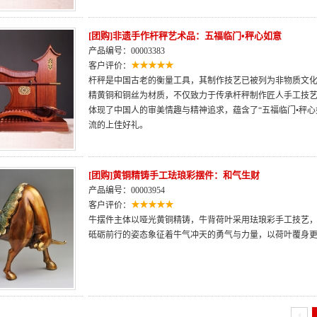
[团购]非遗手作杆秤艺术品：五福临门•秤心如意
产品编号：00003383
客户评价：
杆秤是中国古老的衡量工具，其制作技艺已被列为非物质文
精黄铜和铜丝为材质，不仅致力于传承杆秤制作匠人手工技
体现了中国人的审美情趣与精神追求，蕴含了“五福临门•秤
流的上佳好礼。
[团购]黄铜精铸手工珐琅彩摆件：和气生财
产品编号：00003954
客户评价：
牛摆件主体以哑光黄铜精铸，牛背荷叶采用珐琅彩手工技艺
砥砺前行的姿态象征着牛气冲天的勇气与力量，以荷叶覆身