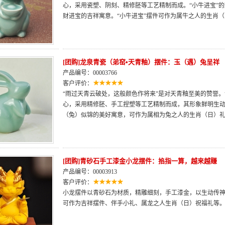
心，采用瓷塑、阴刻、精修胚等工艺精制而成。“小牛进宝”
财进宝的吉祥寓意。“小牛进宝”摆件可作为属牛之人的生肖
[团购]龙泉青瓷（弟窑•天青釉）摆件：玉（遇）兔呈祥
产品编号：00003766
客户评价：
“雨过天青云破处，这般颜色作将来”是对天青釉至美的赞誉。
心，采用精修胚、手工捏塑等工艺精制而成，其形象鲜明生
（兔）似锦的美好寓意，可作为属相为兔之人的生肖（日）
[团购]青砂石手工漆金小龙摆件：掐指一算，越来越赚
产品编号：00003913
客户评价：
小龙摆件以青砂石为材质，精雕细刻，手工漆金，以生动传神
可作为吉祥摆件、伴手小礼、属龙之人生肖（日）祝福礼等