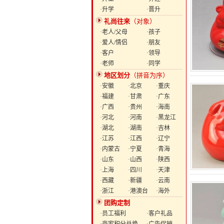
·升学
·晋升
礼尚往来
（对象）
·老人/父母
·孩子
·爱人/情侣
·朋友
·客户
·领导
·老师
·同学
地区划分
（拼音为序）
·安徽
·北京
·重庆
·福建
·甘肃
·广东
·广西
·贵州
·海南
·河北
·河南
·黑龙江
·湖北
·湖南
·吉林
·江苏
·江西
·辽宁
·内蒙古
·宁夏
·青海
·山东
·山西
·陕西
·上海
·四川
·天津
·西藏
·新疆
·云南
·浙江
·港澳台
·海外
团购定制
·员工福利
·客户礼品