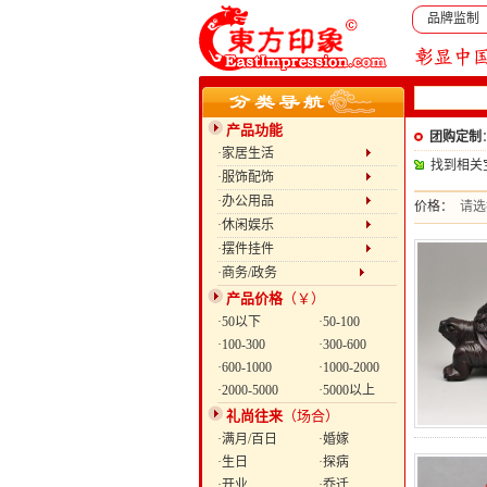
品牌监制
产品功能
团购定制
·家居生活
找到相关
·服饰配饰
·办公用品
价格：
请选
·休闲娱乐
·摆件挂件
·商务/政务
产品价格
（￥）
·50以下
·50-100
·100-300
·300-600
·600-1000
·1000-2000
·2000-5000
·5000以上
礼尚往来
（场合）
·满月/百日
·婚嫁
·生日
·探病
·开业
·乔迁