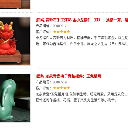
[团购]青砂石手工漆彩/金小龙摆件（红）：掐指一算，
产品编号：00003912
客户评价：
小龙摆件以青砂石为材质，精雕细刻，手工漆彩漆金，以生动
语，可作为吉祥摆件、伴手小礼、属龙之人生肖（日）祝福
[团购]龙泉青瓷梅子青釉摆件：玉兔望月
产品编号：00003919
客户评价：
龙泉青瓷“玉兔望月”形象鲜明生动、萌宠可爱，采用龙泉高
摆件还可作香插、花插，置于案头为生活平添小确幸。