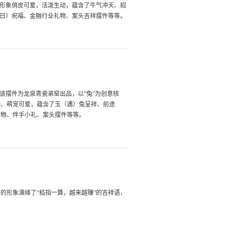
的形象俏皮可爱，活泼生动，蕴含了牛气冲天、招
（日）祝福、金融行业礼物、案头吉祥摆件等等。
该摆件为龙泉青瓷弟窑出品，以“兔”为创意核
动、萌宠可爱，蕴含了玉（遇）兔呈祥、前途
礼物、伴手小礼、案头摆件等等。
的形象演绎了“掐指一算，越来越赚”的吉祥语，
。