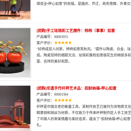
禄双全•秤心如意”的祝福，是婚庆、乔迁、商务馈赠、外事
[团购]手工珐琅彩工艺摆件：柿柿（事事）如意
产品编号：00003955
客户评价：
“好柿成双人间景，柿柿如意笑秋风。”摆件以陶瓷、合金、
成。陶瓷双柿的细腻光洁、珐琅彩簇枝如意缀花生的绚丽多彩
富、吉祥的美好祝愿。
[团购]非遗手作杆秤艺术品：招财纳福•秤心如意
产品编号：00003384
客户评价：
杆秤是中国古老的衡量工具，其制作技艺已被列为非物质文
精黄铜和铜丝为材质，不仅致力于传承杆秤制作匠人手工技
了中国人的审美情趣与美好追求，蕴含了“招财纳福•秤心如
礼。