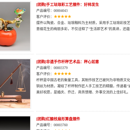
[团购]手工珐琅彩工艺摆件：好柿发生
产品编号：00004043
客户评价：
摆件以陶瓷、合金、珐琅釉料为主材质，采用手工珐琅彩技
意缀花生的绚丽多彩，不仅诠释了“生活即艺术”的真谛，还
[团购]非遗手作杆秤艺术品：秤心如意
产品编号：00003379
客户评价：
杆秤是中国古老的衡量工具，其制作技艺已被列为非物质文
铜丝为材质，凝结了杆秤制作匠人手工技艺的精髓，传递着“诚
美好祝愿，是婚庆、乔迁、商务馈赠、外事交流的上佳好礼
[团购]红酸枝扇形算盘摆件
产品编号：00003760