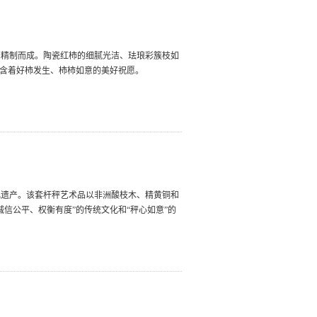
艺精制而成。陶瓷红柿的细腻光洁、珐琅彩簇枝如
蕴含着好柿发生、柿柿如意的美好祝愿。
化遗产。该套杆秤艺术品以非洲酸枝木、精黄铜和
信公平、权衡有度”的传统文化和“秤心如意”的
。