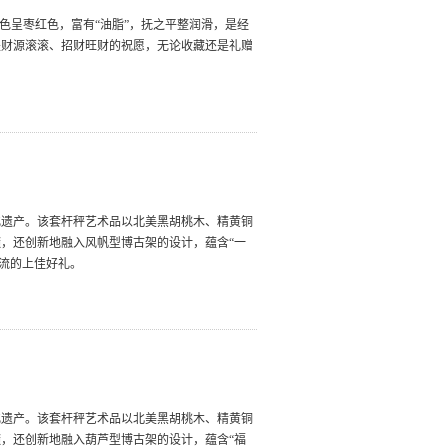
色呈枣红色，富有“油脂”，抚之平整润滑，是经
是财源滚滚、招财旺财的祝愿，无论收藏还是礼赠
化遗产。该套杆秤艺术品以北美黑胡桃木、精黄铜
，还创新地融入风帆型博古架的设计，蕴含“一
交流的上佳好礼。
化遗产。该套杆秤艺术品以北美黑胡桃木、精黄铜
，还创新地融入葫芦型博古架的设计，蕴含“福