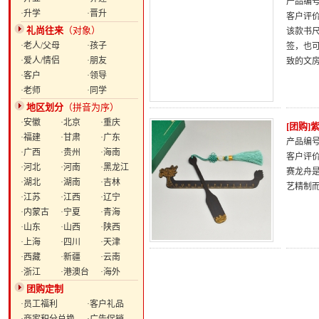
产品编号：
·升学
·晋升
客户评
礼尚往来
（对象）
该款书
·老人/父母
·孩子
签，也
·爱人/情侣
·朋友
致的文
·客户
·领导
·老师
·同学
地区划分
（拼音为序）
·安徽
·北京
·重庆
[团购
·福建
·甘肃
·广东
产品编号：
·广西
·贵州
·海南
客户评
·河北
·河南
·黑龙江
赛龙舟
·湖北
·湖南
·吉林
艺精制
·江苏
·江西
·辽宁
·内蒙古
·宁夏
·青海
·山东
·山西
·陕西
·上海
·四川
·天津
·西藏
·新疆
·云南
·浙江
·港澳台
·海外
团购定制
·员工福利
·客户礼品