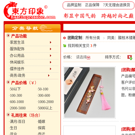
品牌监制 正品保障 7天无理由退换货
产品功能
团购定制
：所有分类
同类：酸枝木镂
·家居生活
找到相关宝贝
3
件
·服饰配饰
·办公用品
价格：
请选择
排序方式：
·休闲娱乐
·摆件挂件
[团购
·商务/政务
产品编号：
产品价格
（￥）
客户评
书尺以
·50以下
·50-100
题，粉
·100-300
·300-600
·600-1000
·1000-2000
·2000-5000
·5000以上
礼尚往来
（场合）
·满月/百日
·婚嫁
·生日
·探病
[团购
·开业
·乔迁