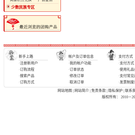
·商家积分兑换
·广告促销
少数民族专区
新手上路
帐户及订单信息
支付方式
·注册新用户
·我的帐户功能
·支付方式
·订购流程
·订单状态
·使用礼品
·搜索产品
·修改订单
·支付常见
·订购方式
·取消订单
·发票制度
网站地图
|
网站简介
|
免责条款
|
隐私保护
|
联系
版权所有： 2010－2026 Ea