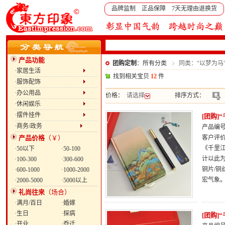
品牌监制 正品保障 7天无理由退换货
产品功能
团购定制
：所有分类
同类：“以梦为马
·家居生活
找到相关宝贝
12
件
·服饰配饰
·办公用品
价格：
请选择
排序方式：
·休闲娱乐
·摆件挂件
[团购]
·商务/政务
产品编号：
产品价格
（￥）
客户评
《千里
·50以下
·50-100
计以此
·100-300
·300-600
铜片/
·600-1000
·1000-2000
宏气象
·2000-5000
·5000以上
礼尚往来
（场合）
·满月/百日
·婚嫁
·生日
·探病
[团购]
·开业
·乔迁