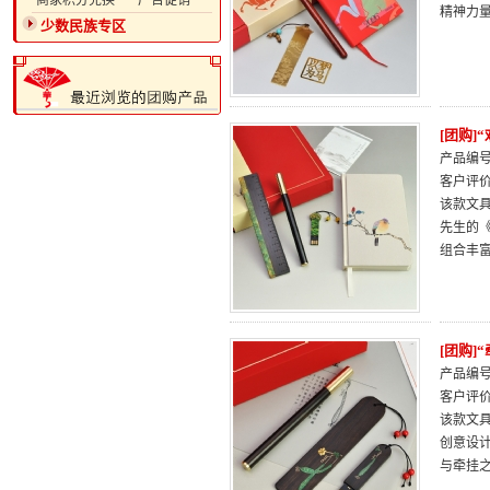
·商家积分兑换
·广告促销
精神力
少数民族专区
[团购]
产品编号：
客户评
该款文
先生的
组合丰
[团购]
产品编号：
客户评
该款文
创意设
与牵挂之