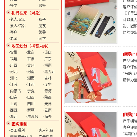
产品编号：
·升学
·晋升
客户评
礼尚往来
（对象）
《千里
·老人/父母
·孩子
计以此
·爱人/情侣
·朋友
影、嵌
·客户
·领导
烂的恢
·老师
·同学
地区划分
（拼音为序）
·安徽
·北京
·重庆
[团购]
·福建
·甘肃
·广东
产品编号：
·广西
·贵州
·海南
客户评
·河北
·河南
·黑龙江
“马踏飞
·湖北
·湖南
·吉林
精神力
·江苏
·江西
·辽宁
·内蒙古
·宁夏
·青海
·山东
·山西
·陕西
·上海
·四川
·天津
·西藏
·新疆
·云南
[团购]
·浙江
·港澳台
·海外
产品编号：
团购定制
客户评
·员工福利
·客户礼品
“马踏飞