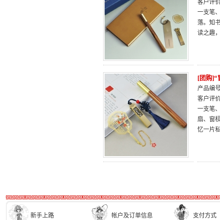
客户评
一支笔
落。知
读之趣
[团购]
产品编号：
客户评
一支笔
扇、窗
忆一片
新手上路
帐户及订单信息
支付方式