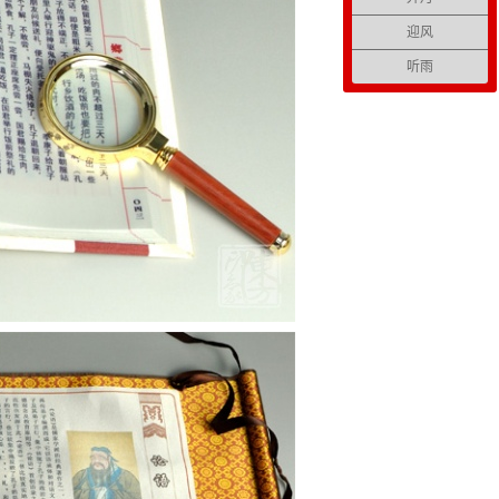
迎风
听雨