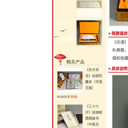
简要描述
《论语
朴典雅
值和收
具体说明
《孙子兵
法》丝绸珍
藏本（中英
文版）
￥6800
￥1918
《三十六
计》丝绸邮
票精装书
（中英文