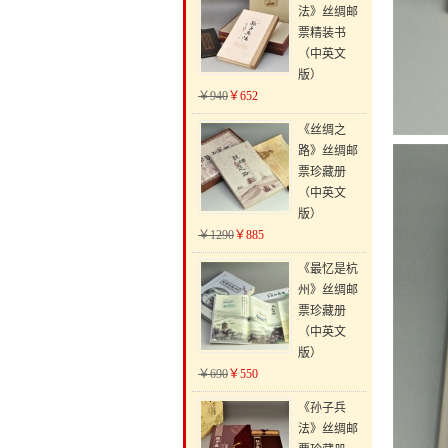
法》丝绸邮
票精装书
（中英文
版）
￥940
￥652
《丝绸之
路》丝绸邮
票珍藏册
（中英文
版）
￥1290
￥885
《最忆是杭
州》丝绸邮
票珍藏册
（中英文
版）
￥690
￥550
《孙子兵
法》丝绸邮