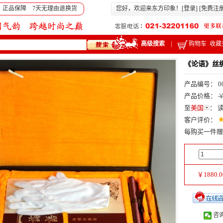
 正品保障 7天无理由退换货
您好，欢迎来东方印象！[
登录
] [
免费注
高级搜索
|
购物车
收藏
《论语》丝
产品编号： 0
产品价格：
￥
至
美国
：
客户评价：
每购买一件赠
￥
1880.0
咨询