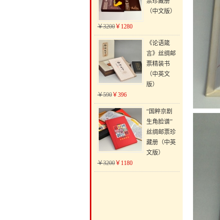
票珍藏册
（中文版）
￥3200
￥1280
《论语箴
言》丝绸邮
票精装书
（中英文
版）
￥590
￥396
“国粹京剧
生角脸谱”
丝绸邮票珍
藏册（中英
文版）
￥3200
￥1180