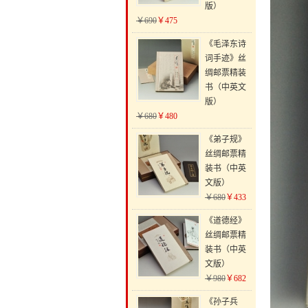
版）
￥690
￥475
《毛泽东诗
词手迹》丝
绸邮票精装
书（中英文
版）
￥680
￥480
《弟子规》
丝绸邮票精
装书（中英
文版）
￥680
￥433
《道德经》
丝绸邮票精
装书（中英
文版）
￥980
￥682
《孙子兵