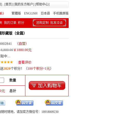
册
] . [
首页
] [
我的东方帐户
] [
帮助中心
]
繁體版
ENGLISH 日本語
手机触屏版
夹
我的订单
积分
团购定制
批发洽谈
绸珍藏版（全篇）
0002841
（自营）
6,800.00
￥
1880.00
元
读取中…
查看评价
送
2820
个积分！（
100个积分=1元
）
数量
0
元
总计
随时随地，请加官方微信号：18918009230