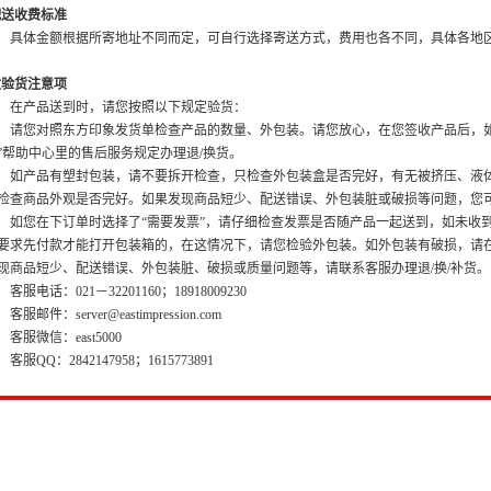
配送收费标准
体金额根据所寄地址不同而定，可自行选择寄送方式，费用也各不同，具体各地区
收验货注意项
产品送到时，请您按照以下规定验货：
您对照东方印象发货单检查产品的数量、外包装。请您放心，在您签收产品后，如
”帮助中心里的售后服务规定办理退/换货。
产品有塑封包装，请不要拆开检查，只检查外包装盒是否完好，有无被挤压、液体
检查商品外观是否完好。如果发现商品短少、配送错误、外包装脏或破损等问题，您
您在下订单时选择了“需要发票”，请仔细检查发票是否随产品一起送到，如未收到
要求先付款才能打开包装箱的，在这情况下，请您检验外包装。如外包装有破损，请
现商品短少、配送错误、外包装脏、破损或质量问题等，请联系客服办理退/换/补货。
服电话：021－32201160；18918009230
邮件：server@eastimpression.com
服微信：east5000
服QQ：2842147958；1615773891