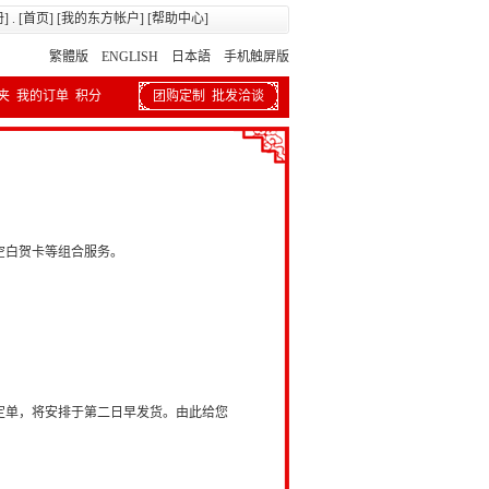
册
] . [
首页
] [
我的东方帐户
] [
帮助中心
]
繁體版
ENGLISH 日本語
手机触屏版
夹
我的订单
积分
团购定制
批发洽谈
空白贺卡等组合服务。
的定单，将安排于第二日早发货。由此给您