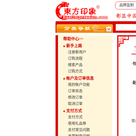
品牌监制
帮助中心>>
新手上路
·注册新用户
·订购流程
·
·搜索产品
我
·订购方式
帐户及订单信息
·
·我的帐户功能
订
·订单状态
需
·修改订单
为
·取消订单
每
支付方式
为
·支付方式
带
·使用礼品券
产
·支付常见问题