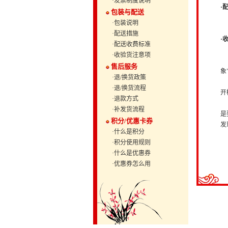
·发票制度说明
·
包装与配送
具
·包装说明
·配送措施
·
·配送收费标准
在
·收验货注意项
请
售后服务
象
·退/换货政策
如
·退/换货流程
开
·退款方式
如
·补发货流程
是
积分/优惠卡券
发
·什么是积分
客
·积分使用规则
客服
·什么是优惠券
客
·优惠券怎么用
客