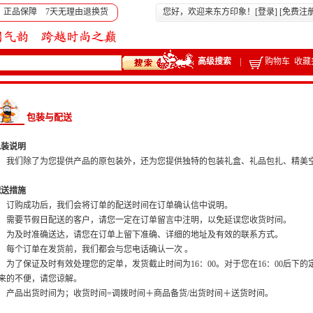
 正品保障 7天无理由退换货
您好，欢迎来东方印象！[
登录
] [
免费注
高级搜索
|
购物车
收藏
包装与配送
包装说明
们除了为您提供产品的原包装外，还为您提供独特的包装礼盒、礼品包扎、精美
配送措施
购成功后，我们会将订单的配送时间在订单确认信中说明。
要节假日配送的客户，请您一定在订单留言中注明，以免延误您收货时间。
及时准确送达，请您在订单上留下准确、详细的地址及有效的联系方式。
个订单在发货前，我们都会与您电话确认一次 。
了保证及时有效处理您的定单，发货截止时间为16：00。对于您在16：00后下
来的不便，请您谅解。
品出货时间为；收货时间=调拨时间＋商品备货/出货时间＋送货时间。