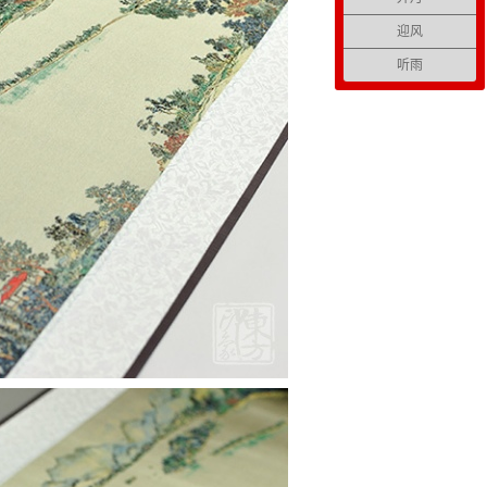
迎风
听雨