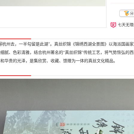
七天无理
得杭州去，一半勾留是此湖”。真丝织锦《锦绣西湖全景图》以海派国画
细腻、色彩清雅，结合杭州著名的“真丝织锦”传统工艺，将气势恢弘的
柔和华贵的光泽，是集欣赏、收藏、馈赠为一体的真丝文化精品。