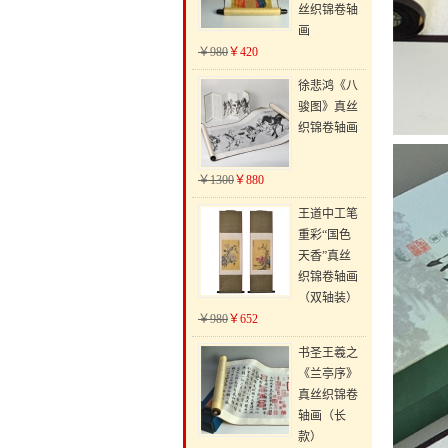
丝织锦卷轴
画
￥980
￥420
徐悲鸿《八
骏图》真丝
织锦卷轴画
￥1300
￥880
王道中工笔
重彩“国色
天香”真丝
织锦卷轴画
（双轴装）
￥980
￥652
书圣王羲之
《兰亭序》
真丝织锦卷
轴画（长
款）