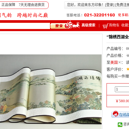
 正品保障 7天无理由退换货
您好，欢迎来东方印象！[
登录
] [
免费注
高级搜索
|
购物车
收藏
“锦绣西湖
产品编号： 0
产品价格：
￥
至
美国
：
客户评价：
每购买一件赠
￥
580.0
咨询