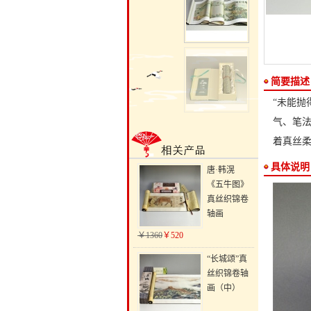
简要描述
“未能抛
气、笔法
着真丝
具体说明
唐·韩滉
《五牛图》
真丝织锦卷
轴画
￥1360
￥520
“长城颂”真
丝织锦卷轴
画（中）