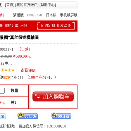
册
] . [
首页
] [
我的东方帐户
] [
帮助中心
]
繁體版
ENGLISH 日本語
手机触屏版
夹
我的订单
积分
团购定制
批发洽谈
全景图”真丝织锦横轴画
0003171
（自营）
840.00
￥
580.00
元
读取中…
查看评价
送
870
个积分！（
100个积分=1元
）
数量
0
元
总计
随时随地，请加官方微信号：18918009230