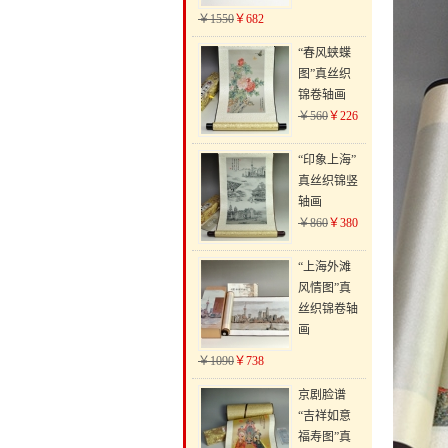
￥1550
￥682
“春风蛱蝶
图”真丝织
锦卷轴画
￥560
￥226
“印象上海”
真丝织锦竖
轴画
￥860
￥380
“上海外滩
风情图”真
丝织锦卷轴
画
￥1090
￥738
京剧脸谱
“吉祥如意
福寿图”真