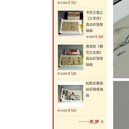
￥1380
￥762
书圣王羲之
《兰亭序》
真丝织锦卷
轴画
￥800
￥380
唐周昉《簪
花仕女图》
真丝织锦卷
轴画
￥1280
￥520
松鹤长春真
丝织锦卷轴
画
￥1120
￥520