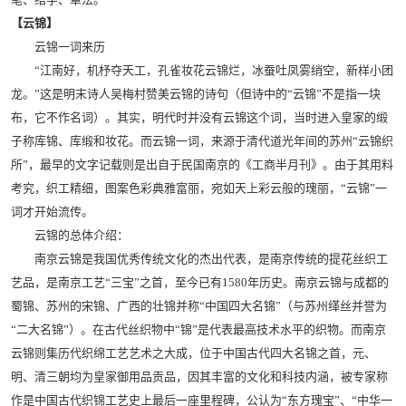
【云锦】
云锦一词来历
“江南好，机杼夺天工，孔雀妆花云锦烂，冰蚕吐凤雾绡空，新样小团
龙。”这是明末诗人吴梅村赞美云锦的诗句（但诗中的“云锦”不是指一块
布，它不作名词）。其实，明代时并没有云锦这个词，当时进入皇家的缎
子称库锦、库缎和妆花。而云锦一词，来源于清代道光年间的苏州“云锦织
所”，最早的文字记载则是出自于民国南京的《工商半月刊》。由于其用料
考究，织工精细，图案色彩典雅富丽，宛如天上彩云般的瑰丽，“云锦”一
词才开始流传。
云锦的总体介绍：
南京云锦是我国优秀传统文化的杰出代表，是南京传统的提花丝织工
艺品，是南京工艺“三宝”之首，至今已有1580年历史。南京云锦与成都的
蜀锦、苏州的宋锦、广西的壮锦并称“中国四大名锦”（与苏州缂丝并誉为
“二大名锦”）。在古代丝织物中“锦”是代表最高技术水平的织物。而南京
云锦则集历代织绵工艺艺术之大成，位于中国古代四大名锦之首，元、
明、清三朝均为皇家御用品贡品，因其丰富的文化和科技内涵，被专家称
作是中国古代织锦工艺史上最后一座里程碑，公认为“东方瑰宝”、“中华一