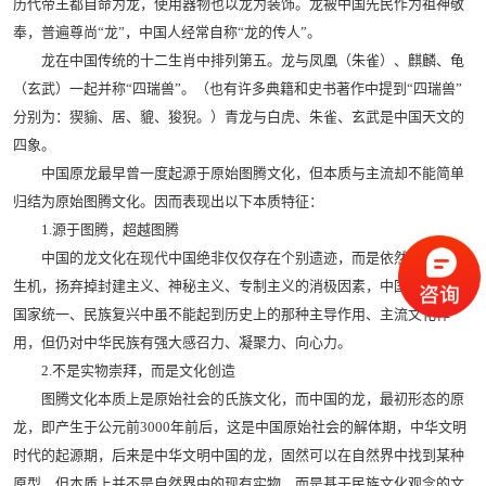
历代帝王都自命为龙，使用器物也以龙为装饰。龙被中国先民作为祖神敬
奉，普遍尊尚“龙”，中国人经常自称“龙的传人”。
龙在中国传统的十二生肖中排列第五。龙与凤凰（朱雀）、麒麟、龟
（玄武）一起并称“四瑞兽”。（也有许多典籍和史书著作中提到“四瑞兽”
分别为：猰貐、居、貔、狻猊。）青龙与白虎、朱雀、玄武是中国天文的
四象。
中国原龙最早曾一度起源于原始图腾文化，但本质与主流却不能简单
归结为原始图腾文化。因而表现出以下本质特征：
1.源于图腾，超越图腾
中国的龙文化在现代中国绝非仅仅存在个别遗迹，而是依然保持强大
生机，扬弃掉封建主义、神秘主义、专制主义的消极因素，中国龙文化在
国家统一、民族复兴中虽不能起到历史上的那种主导作用、主流文化作
用，但仍对中华民族有强大感召力、凝聚力、向心力。
2.不是实物崇拜，而是文化创造
图腾文化本质上是原始社会的氏族文化，而中国的龙，最初形态的原
龙，即产生于公元前3000年前后，这是中国原始社会的解体期，中华文明
时代的起源期，后来是中华文明中国的龙，固然可以在自然界中找到某种
原型，但本质上并不是自然界中的现有实物，而是基于民族文化观念的文