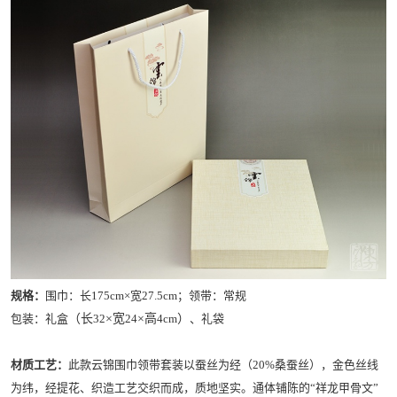
规格：
围巾：长175cm×宽27.5cm；领带：常规
包装：礼盒
（长
32
×宽
24
×高
4cm
）
、礼袋
材质工艺：
此款云锦围巾领带套装以蚕丝为经（20%桑蚕丝），金色丝线
为纬，经提花、织造工艺交织而成，质地坚实。通体铺陈的“祥龙甲骨文”