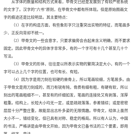
从字体的数量和结构方式来看，甲骨文已经是发展到了有较严密系统
的文字了。汉字的“六书”原则，在甲骨文中都有所体现。但是原始图画文
字的痕迹还是比较明显。其主要特点：
（1）在字的构造方面，有些象形字只注重突出实物的特征，而笔画多
少、正反向背却不统一。
（2）甲骨文的一些会意字，只要求偏旁会合起来含义明确，而不要求
固定。因此甲骨文中的异体字非常多，有的一个字可有十几个甚至几十个
写法。
（3）甲骨文的形体，往往是以所表示实物的繁简决定大小，有的一个
字可以占上几个字的位置，也可有长、有短。
（4）因为字是用刀刻在较硬的兽骨上，所以笔画较细，方笔居多。由
于甲骨文是用刀刻成的，而刀有锐有钝，骨质有细有粗，有硬有软，所以
刻出的笔画粗细不一，甚至有的纤细如发，笔画的连接处又有剥落，浑厚
粗重。结构上，长短大小均无一定，或是疏疏落落，参差错综；或是密密
层层十分严整庄重，故能显出古朴多姿的无限情趣。甲骨文，结体上虽然
大小不一，错综变化，但已具有对称、稳定的格局。所以有人认为，中国
的书法，严格讲是由甲骨文开始，因为甲骨文已备书法的三个要素，即用
笔、结字、章法。