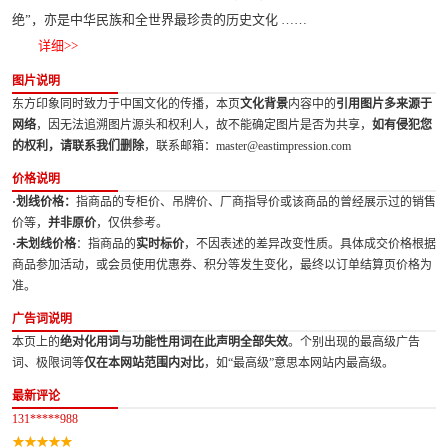
绝”，亦是中华民族和全世界最珍贵的历史文化 ……
详细>>
图片说明
东方印象同时致力于中国文化的传播，本页
文化背景
内容中的
引用图片多来源于
网络
，因无法追溯图片源头和权利人，故不能确定图片是否为共享，
如有侵犯您
的权利，请联系我们删除
，联系邮箱：master@eastimpression.com
价格说明
·划线价格：
指商品的专柜价、吊牌价、厂商指导价或该商品的曾经展示过的销售
价等，
并非原价
，仅供参考。
·未划线价格
：指商品的
实时标价
，不因表述的差异改变性质。具体成交价格根据
商品参加活动，或会员使用优惠券、积分等发生变化，最终以订单结算页价格为
准。
广告词说明
本页上的
绝对化用词与功能性用词在此声明全部失效
。个别出现的最高级广告
词、极限词等
仅在本网站范围内对比
，如“最高级”意思本网站内最高级。
最新评论
131*****988