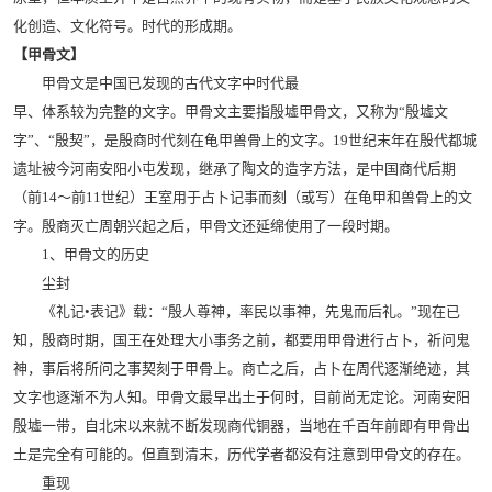
化创造、文化符号。时代的形成期。
【甲骨文】
甲骨文是中国已发现的古代文字中时代最
早、体系较为完整的文字。甲骨文主要指殷墟甲骨文，又称为“殷墟文
字”、“殷契”，是殷商时代刻在龟甲兽骨上的文字。19世纪末年在殷代都城
遗址被今河南安阳小屯发现，继承了陶文的造字方法，是中国商代后期
（前14～前11世纪）王室用于占卜记事而刻（或写）在龟甲和兽骨上的文
字。殷商灭亡周朝兴起之后，甲骨文还延绵使用了一段时期。
1、甲骨文的历史
尘封
《礼记•表记》载：“殷人尊神，率民以事神，先鬼而后礼。”现在已
知，殷商时期，国王在处理大小事务之前，都要用甲骨进行占卜，祈问鬼
神，事后将所问之事契刻于甲骨上。商亡之后，占卜在周代逐渐绝迹，其
文字也逐渐不为人知。甲骨文最早出土于何时，目前尚无定论。河南安阳
殷墟一带，自北宋以来就不断发现商代铜器，当地在千百年前即有甲骨出
土是完全有可能的。但直到清末，历代学者都没有注意到甲骨文的存在。
重现