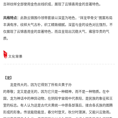
吉祥纹样全部使用金色丝线织成，展现了云锦喜用金的显著特色。
风格特点：
此款云锦围巾领带套装以深蓝为地色，“祥龙甲骨文”图案布局
丰满有序，纹样大气古朴，织工精致细腻。深蓝与金的设色对比强烈，不
仅展现了云锦喜用金的显著特色，而且呈现出沉稳大气、雍容华贵的气
质。
【龙】
龙是伟大的，因为它得到了所有炎黄子孙
的尊敬；龙又是虚无的，因为它只是一种精神，而不是一种物质。在中
国，龙为神话中的神异动物，在阴阳宇宙观中代表阳，是民族的象征和王
室的标志。有人认为这是古代炎黄统一中原各部落后，揉合各氏族的图腾
形成的形象。传说能隐能显，春分时登天，秋分时潜渊，又能兴云致雨。