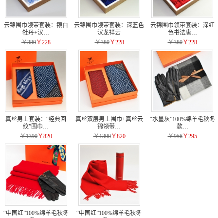
云锦围巾领带套装：银白
云锦围巾领带套装：深蓝色
云锦围巾领带套装：深红
牡丹+汉…
汉龙祥云
色书法唐…
￥380
￥228
￥380
￥228
￥380
￥228
真丝男士套装：“经典回
真丝双层男士围巾+真丝云
“水墨灰”100%绵羊毛秋冬
纹”围巾…
锦领带…
款…
￥1390
￥820
￥1390
￥820
￥956
￥295
“中国红”100%绵羊毛秋冬
“中国红”100%绵羊毛秋冬