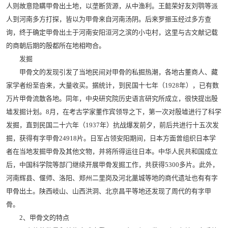
人则故意隐瞒甲骨出土地，以垄断货源，从中渔利。王懿荣好友刘鹗等派
人到河南多方打探，皆以为甲骨来自河南汤阴。后来罗振玉经过多方查
询，终于确定甲骨出土于河南安阳洹河之滨的小屯村，这里与古文献记载
的商朝后期的殷都所在地相吻合。
发掘
甲骨文的发现引发了当地民间对甲骨的私掘热潮，各地古董商人、藏
家学者纷至沓来，大量收买。据统计，到民国十七年（1928年），已有数
万片甲骨流散各地。同年，中央研究院历史语言研究所成立，很快提出殷
墟发掘计划。8月，在考古学家董作宾领导之下，第一次对殷墟进行了科学
发掘，直到民国二十六年（1937年）抗战爆发前夕，前后共进行十五次发
掘，获得有字甲骨24918片。日军占领安阳期间，日本方面曾组织日本学
者在当地发掘甲骨及其他文物，并将所得运往日本。中华人民共和国成立
后，中国科学院等部门继续开展甲骨发掘工作，共获得5300多片。此外，
河南辉县、偃师、洛阳、郑州二里岗及河北藁城等地的商代遗址也有有字
甲骨出土。陕西岐山、山西洪洞、北京昌平等地还发现了周代的有字甲
骨。
2、甲骨文的特点