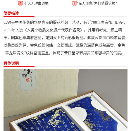
七天无理由退换
“东方印象”为何值得信赖？
简要描述
云锦是中国传统的华丽高贵的提花丝织工艺品，有近700年皇家御用历史，
2009年入选《人类非物质文化遗产代表作名录》。其用料考究，织工精
细，图案色彩典雅富丽，宛如天上的云彩般瑰丽。此款云锦围巾领带套装
以桑蚕丝为经，金色丝线为纬，交织而成。沉稳的深蓝色成熟高贵，金色
“祥龙甲骨文”纹样富丽堂皇，体现了昔日皇家御用贡品雍容华贵的气度。
具体说明