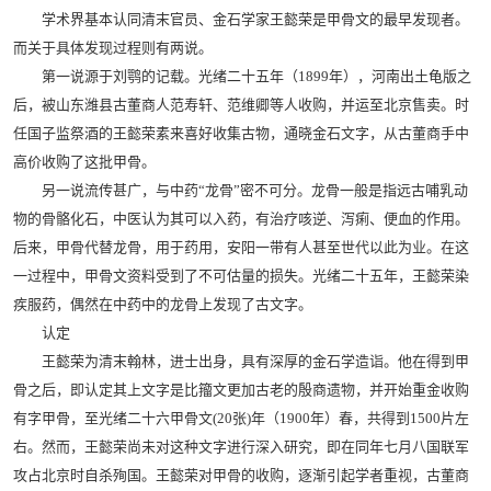
学术界基本认同清末官员、金石学家王懿荣是甲骨文的最早发现者。
而关于具体发现过程则有两说。
第一说源于刘鹗的记载。光绪二十五年（1899年），河南出土龟版之
后，被山东潍县古董商人范寿轩、范维卿等人收购，并运至北京售卖。时
任国子监祭酒的王懿荣素来喜好收集古物，通晓金石文字，从古董商手中
高价收购了这批甲骨。
另一说流传甚广，与中药“龙骨”密不可分。龙骨一般是指远古哺乳动
物的骨骼化石，中医认为其可以入药，有治疗咳逆、泻痢、便血的作用。
后来，甲骨代替龙骨，用于药用，安阳一带有人甚至世代以此为业。在这
一过程中，甲骨文资料受到了不可估量的损失。光绪二十五年，王懿荣染
疾服药，偶然在中药中的龙骨上发现了古文字。
认定
王懿荣为清末翰林，进士出身，具有深厚的金石学造诣。他在得到甲
骨之后，即认定其上文字是比籀文更加古老的殷商遗物，并开始重金收购
有字甲骨，至光绪二十六甲骨文(20张)年（1900年）春，共得到1500片左
右。然而，王懿荣尚未对这种文字进行深入研究，即在同年七月八国联军
攻占北京时自杀殉国。王懿荣对甲骨的收购，逐渐引起学者重视，古董商