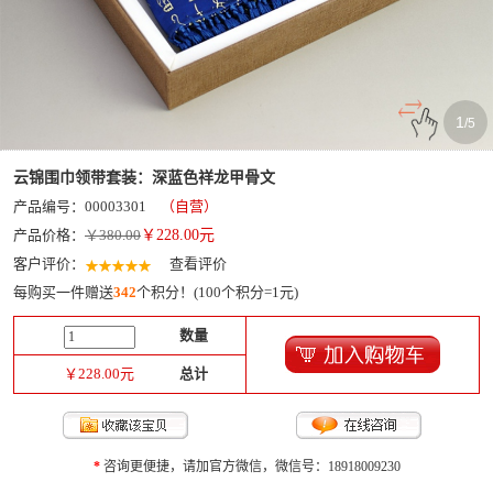
1
/
5
云锦围巾领带套装：深蓝色祥龙甲骨文
产品编号：00003301
（自营）
产品价格：
￥380.00
￥
228.00
元
客户评价：
查看评价
每购买一件赠送
342
个积分！(100个积分=1元)
数量
￥
228.00
元
总计
*
咨询更便捷，请加官方微信，微信号：18918009230