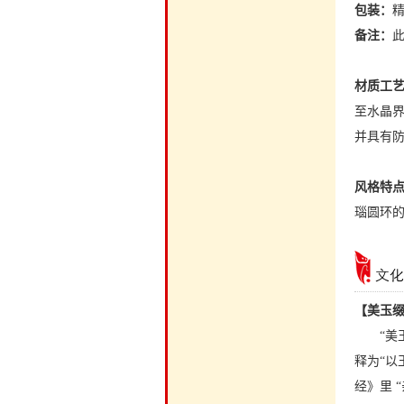
包装：
备注：
材质工
至水晶界
并具有
风格特
瑙圆环的
【美玉
“美玉
释为“以
经》里 