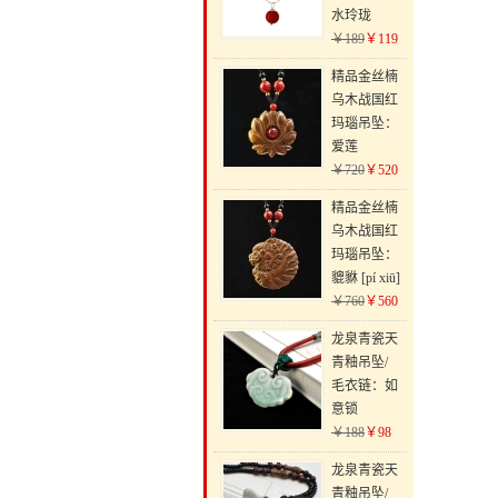
水玲珑
￥189
￥119
精品金丝楠
乌木战国红
玛瑙吊坠：
爱莲
￥720
￥520
精品金丝楠
乌木战国红
玛瑙吊坠：
貔貅 [pí xiū]
￥760
￥560
龙泉青瓷天
青釉吊坠/
毛衣链：如
意锁
￥188
￥98
龙泉青瓷天
青釉吊坠/