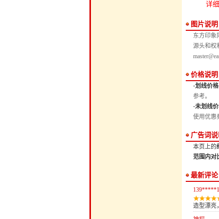
详细
图片说明
东方印象
源头和权
master@ea
价格说明
·划线价格
参考。
·未划线价
使用优惠
广告词说
本页上的
范围内对
最新评论
139*****
造型漂亮