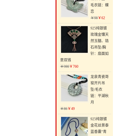
毛衣链：蝶
恋
￥98
￥62
925纯银镀
玫瑰金镶天
然玉髓、锆
石吊坠/胸
针：扇面如
意双钱
￥980
￥760
龙泉青瓷哥
窑开片吊
坠/毛衣
链：平湖秋
月
￥86
￥49
925纯银镀
金花丝景泰
蓝香囊“青