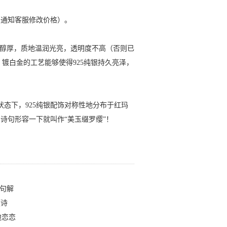
需通知客服修改价格）。
蓄醇厚，质地温润光亮，透明度不高（否则已
，镀白金的工艺能够使得925纯银持久亮泽，
状态下，925纯银配饰对称性地分布于红玛
诗句形容一下就叫作“美玉缀罗缨”！
句解
《诗
边恋恋