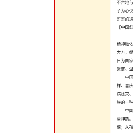
不舍地与
子为心
哥哥的
【中国
精神皈
大方，
日为国
繁盛、
中国红
祥、喜
病除灾
族的一
中国红
清神韵
柜；从孩