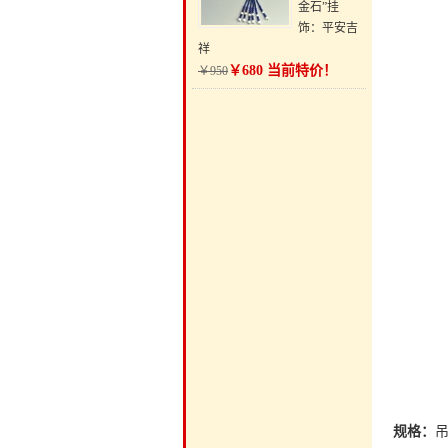
金石”挂
饰：平安吉
祥
￥680 当前特价！
￥950
规格：
吊