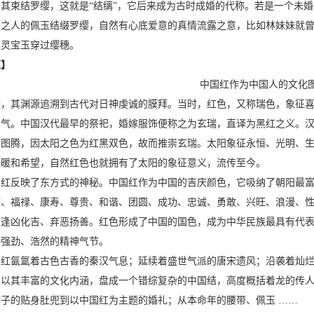
其束结罗缨，这就是“结缡”，它后来成为古时成婚的代称。若是一个未婚
仪之人的佩玉结缀罗缨，自然有心底爱意的真情流露之意，比如林妹妹就
通灵宝玉穿过缨穗。
红】
中国红作为中国人的文化
依，其渊源追溯到古代对日神虔诚的膜拜。当时，红色，又称瑞色，象征
朝气。中国汉代最早的祭祀，婚嫁服饰便称之为玄瑞，直译为黑红之义。
家图腾，因太阳之色为红黑双色，故而推崇玄瑞。太阳象征永恒、光明、
温暖和希望，自然红色也就拥有了太阳的象征意义，流传至今。
反映了东方式的神秘。中国红作为中国的吉庆颜色，它吸纳了朝阳最富
庆、福禄、康寿、尊贵、和谐、团圆、成功、忠诚、勇敢、兴旺、浪漫、
、逢凶化吉、弃恶扬善。红色形成了中国的国色，成为中华民族最具有代
种强劲、浩然的精神气节。
氤氲着古色古香的秦汉气息；延续着盛世气派的唐宋遗风；沿袭着灿烂
。以其丰富的文化内涵，盘成一个错综复杂的中国结，高度概括着龙的传
子的贴身肚兜到以中国红为主题的婚礼；从本命年的腰带、佩玉 ……