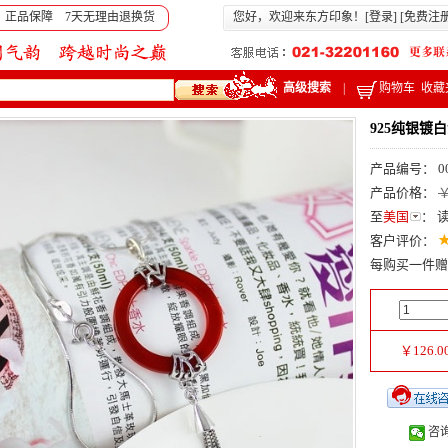
 正品保障 7天无理由退换货
您好，欢迎来东方印象！[
登录
] [
免费注
高级搜索
|
购物车
收藏
925纯银镀
产品编号： 0
产品价格：
￥
至
美国
：
客户评价：
每购买一件赠
￥
126.0
咨询