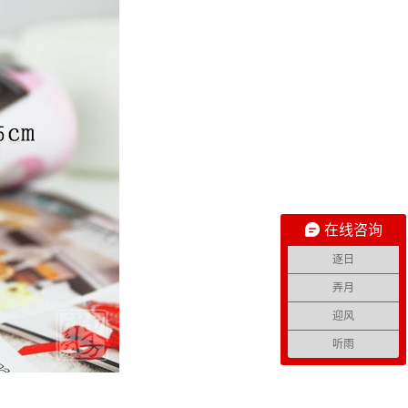
在线咨询
逐日
弄月
迎风
听雨