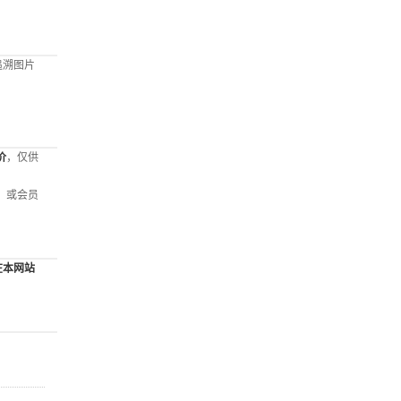
追溯图片
：
价
，仅供
，或会员
在本网站