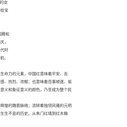
的女
曾给宝
图腾和
喜庆，
汉代时
生机、
生命力的元素，中国红意味着平安、吉
性感、热烈、浓郁；也意味着百事顺遂、驱
表意义和象征意义的颜色，乃至成为整个民
辉煌的魏晋脉络；流转着独领风骚的元明
人生生不息的历史。从朱门红墙到红木箱