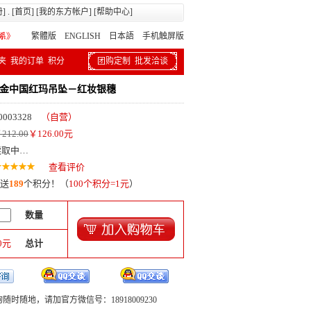
册
] . [
首页
] [
我的东方帐户
] [
帮助中心
]
繁體版
ENGLISH 日本語
手机触屏版
夹
我的订单
积分
团购定制
批发洽谈
白金中国红玛吊坠－红妆银穗
0003328
（自营）
212.00
￥
126.00
元
读取中…
查看评价
送
189
个积分！（
100个积分=1元
）
数量
0
元
总计
随时随地，请加官方微信号：18918009230