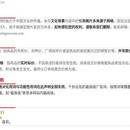
>>
同时致力于中国文化的传播，本页
文化背景
内容中的
引用图片多来源于网络
，因无法
利人，故不能确定图片是否为共享，
如有侵犯您的权利，请联系我们删除
，联系邮箱
stimpression.com
：
指商品的专柜价、吊牌价、厂商指导价或该商品的曾经展示过的销售价等，
并非原
格
：指商品的
实时标价
，不因表述的差异改变性质。具体成交价格根据商品参加活动
券、积分等发生变化，最终以订单结算页价格为准。
明
绝对化用词与功能性用词在此声明全部失效
。个别出现的最高级广告词、极限词等
仅
比
，如“最高级”意思本网站内最高级。
115
，喜欢。