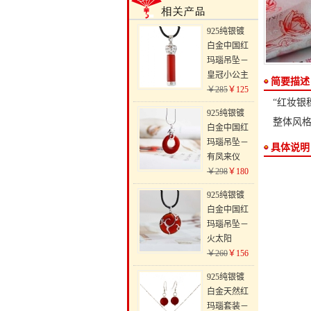
925纯银镀
白金中国红
玛瑙吊坠－
皇冠小公主
简要描述
￥285
￥125
“红妆银
925纯银镀
整体风
白金中国红
玛瑙吊坠－
具体说明
有凤来仪
￥298
￥180
925纯银镀
白金中国红
玛瑙吊坠－
火太阳
￥260
￥156
925纯银镀
白金天然红
玛瑙套装－