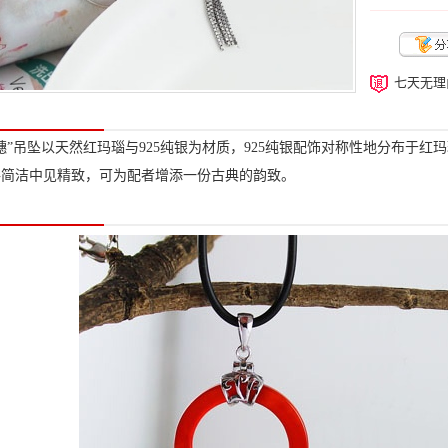
七天无理
穗”吊坠以天然红玛瑙与925纯银为材质，925纯银配饰对称性地分布于
格简洁中见精致，可为配者增添一份古典的韵致。