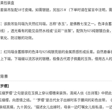
精美包装盒
此套装吊坠配18寸皮绳，如需银链，另加25￥（下单时请在留言中注明，
艺：
该款吊坠玛瑙为天然红玛瑙，古称“赤玉”，是佛教七宝之一。色泽含
线），透光看有的能见自然水线或“云彩”“丝絮”。配饰为925纯银镀白金
防氧化、防过敏的功效。
点：
红玛瑙含蓄醇厚的色泽与925纯银亮丽的金属质感形成反差。自然悬垂
上下端，下端缀以流苏状的银穗，极像古代君子佩戴的玉饰，借用古人的
缀罗缨】
缀罗缨”之句是说在玉佩上穿以缨穗来装饰，清闻人倓《古诗笺》中把此
玉缀缨，向恩情之结。” “罗缨”是古代女子出嫁时系于腰间的彩色丝带，
“亲结其缡，九十其仪。”描述女儿出嫁时，母亲一边叮嘱女儿些私语，一