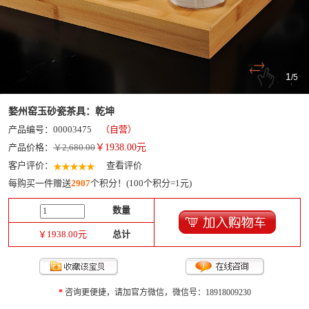
1
/
5
婺州窑玉砂瓷茶具：乾坤
产品编号：00003475
（自营）
产品价格：
￥2,680.00
￥
1938.00
元
客户评价：
查看评价
每购买一件赠送
2907
个积分！(100个积分=1元)
数量
￥
1938.00
元
总计
*
咨询更便捷，请加官方微信，微信号：18918009230