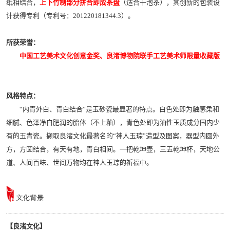
纸相结合，
上
下竹制部分拼合即成茶盘
（适合干泡茶），其创新的包装设
计获得专利（专利号：201220181344.3）。
所获荣誉：
中国工艺美术文化创意金奖、良渚博物院联手工艺美术师限量收藏版
风格特点：
“内青外白、青白结合”是玉砂瓷最显著的特点。白色处即为触感柔和
细腻、色泽净白肥润的胎体（不上釉），青色处即为油性玉质成分国内少
有的玉青瓷。撷取良渚文化最著名的“神人玉琮”造型及图案，器型内圆外
方，方圆结合，有天有地，青白相间。一把乾坤壶，三五乾坤杯，天地公
道、人间百味、世间万物均在神人玉琮的祈福中。
【良渚文化】