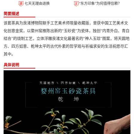
七天无理由退换
“东方印象”为何值得信赖？
简要描述
该套茶具为良渚博物院联手工艺美术师限量收藏版，曾获中国工艺美术文
化创意金奖，以婺州窑推陈出新的“玉砂瓷”为瓷体，独创“内青外白、青白
结合”的烧制工艺，立体浮雕良渚文化最著名的“神人玉琮”图案，将天圆地
方、四方如意、乾坤太平的古代朴素的哲学观与祈福求安的生活祝愿尽汇
其中。
具体说明