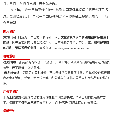
青、草青，粉绿等色调，并有光泽感。
2014年，“婺州窑陶瓷烧造技艺”被列为国家级非遗保护代表性项目名
录。婺州窑最近几年再次在全国各种陶瓷艺术博览会上崭露头角的，重焕
婺窑光彩！
图片说明
东方印象同时致力于中国文化的传播，本页
文化背景
内容中的
引用图片多来源于
网络
，因无法追溯图片源头和权利人，故不能确定图片是否为共享，
如有侵犯您
的权利，请联系我们删除
，联系邮箱：master@eastimpression.com
价格说明
·划线价格：
指商品的专柜价、吊牌价、厂商指导价或该商品的曾经展示过的销售
价等，
并非原价
，仅供参考。
·未划线价格
：指商品的
实时标价
，不因表述的差异改变性质。具体成交价格根据
商品参加活动，或会员使用优惠券、积分等发生变化，最终以订单结算页价格为
准。
广告词说明
本页上的
绝对化用词与功能性用词在此声明全部失效
。个别出现的最高级广告
词、极限词等
仅在本网站范围内对比
，如“最高级”意思本网站内最高级。
最新评论