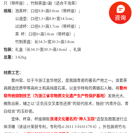
只（带杯座）、竹制茶盘1副（适合干泡茶）
规格：
泡茶杯：口径9.8×高9.6cm（带杯座）；
公道壶：口径5.1×高8.8×宽14.5cm；
过滤杯：口径6.3×高3.7cm（带杯座）；
茶 杯：口径6×高5.6cm（带杯座）；
竹制茶盘：长34.3×宽30.3×高3.8cm
包装：
礼盒（长34.3×宽30.3×高14cm）、礼袋
总重：
3.62kg
材质工艺：
婺州窑，位于今浙江金华地区，是我国青瓷的著名产地之一。该套茶
具精选优质甲等高岭土和高纯度石英，以金华特有的黄蜡石入釉，将
婺州
窑传统烧制技艺（为浙江省非物质文化遗产生产性保护基地）
发扬光大、
推陈出新，辅之以“正负压交叉柔性还原”的现代技术，独创“内青外白、青
白结合”的玉砂瓷。
壶体、杯身、杯座撷取
良渚文化著名的“神人玉琮”
造型及图案进行立
体浮雕（该设计荣获专利，专利号zl 2011 3 0161179.6）。外包装将竹与