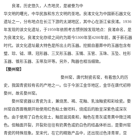
良渚，历史悠久，人杰地灵，是被誊为中
华文明的曙光，中华民族和东方文明的圣地。良渚文化为中国新石器文化
遗址之一，分布地点在长江下游的太湖地区，其中心在浙江省良渚。1936
年发现的该文化遗址，于1959年依照考古惯例按发现地点：良渚命名，是
为良渚文化。良渚文化存续之间约为距今5300年至4200年前，属于新石器
时代。该文化遗址最大特色是所出土的玉器。挖掘自墓葬中的玉器包含有
璧、琮、钺、璜、冠形器、三叉形玉器、玉镯、玉管、玉珠、玉坠、柱形
玉器、锥形玉器、玉带及环等。另外，陶器也相当细致。
【婺州窑】
婺州窑，唐代制瓷名窑，有着悠久的历
史，我国青瓷较有名的产地之一。位于今浙江金华地区，金华在唐代初称
婺州，故名婺州窑。
婺州窑瓷器以青瓷为主，兼烧黑、褐、花釉、乳浊釉瓷和彩绘瓷。婺
州窑自西晋晚期开始使用红色粘土做坯料，烧成后的胎呈深紫色或深灰
色。由于使用了白色化妆土，釉层滋润柔和，釉色在青灰或青黄中微泛褐
色。但釉面开裂，开裂处往往有奶黄色或奶白色的结晶体析出，是婺州窑
青瓷的特殊现象。至宋代，在它的精致产品中，还出现过色泽青翠，豆