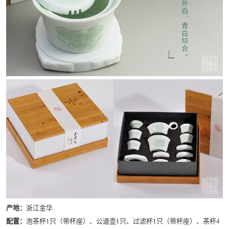
产地：
浙江金华
配置：
泡茶杯1只（带杯座）、公道壶1只、过滤杯1只（带杯座）、茶杯4