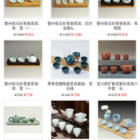
婺州窑玉砂青瓷茶具：
婺州窑玉砂青瓷茶具：四方
婺州窑玉砂青瓷茶具：苇
简﹒慧（一…
如意&…
莺图
￥1080
￥816
￥1580
￥1180
￥1080
￥816
婺州窑玉砂青瓷茶具：
霁青色釉陶瓷茶具套装：茶
宜兴原矿紫泥紫砂茶具六
简﹒慧（一…
石缘
件套：长…
￥980
￥758
￥540
￥350
￥820
￥639