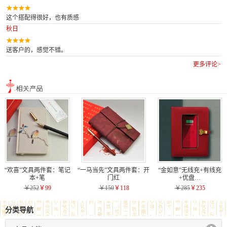
这个搭配得很好，也有质感
秋日
送客户的，感觉不错。
更多评论>
“欢喜”文具两件套：笔记
“一马当先”文具两件套：开
“金如意”无线充+有线充
本+笔
门红
+优盘…
￥252
￥99
￥150
￥118
￥285
￥235
分类导航