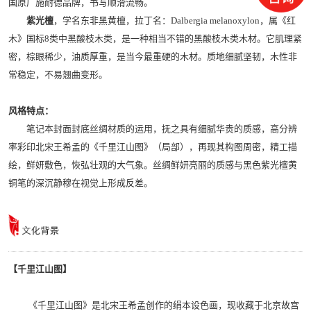
国原厂施耐德品牌，书写顺滑流畅。
紫光檀
，学名东非黑黄檀，拉丁名：Dalbergia melanoxylon，属《红
木》国标8类中黑酸枝木类，是一种相当不错的黑酸枝木类木材。它肌理紧
密，棕眼稀少，油质厚重，是当今最重硬的木材。质地细腻坚韧，木性非
常稳定，不易翘曲变形。
风格特点：
笔记本封面封底丝绸材质的运用，抚之具有细腻华贵的质感，高分辨
率彩印北宋王希孟的《千里江山图》（局部），再现其构图周密，精工描
绘，鲜妍敷色，恢弘壮观的大气象。丝绸鲜妍亮丽的质感与黑色紫光檀黄
铜笔的深沉静穆在视觉上形成反差。
【千里江山图】
《千里江山图》是北宋王希孟创作的绢本设色画，现收藏于北京故宫