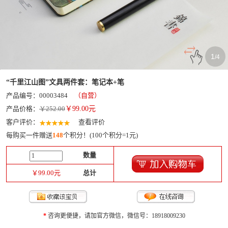
1
/
4
“千里江山图”文具两件套：笔记本+笔
产品编号：00003484
（自营）
产品价格：
￥252.00
￥
99.00
元
客户评价：
查看评价
每购买一件赠送
148
个积分！(100个积分=1元)
数量
￥
99.00
元
总计
*
咨询更便捷，请加官方微信，微信号：18918009230