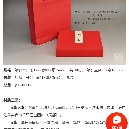
规格：
笔记本：长172×宽98×厚15mm ，共198页；笔：直径10×高145 mm
包装：
礼盒（长21×宽21×厚3.5cm）、礼袋
总重：
约0.48KG
材质工艺：
●笔记本：
封面封底均为丝绸面料，采用三彩纳米防水防污技术，进口
油墨染色《千里江山图》（局部）。
●笔：
笔杆为国标红木紫光檀，笔头、笔帽、笔尾均为黄铜，笔芯为德