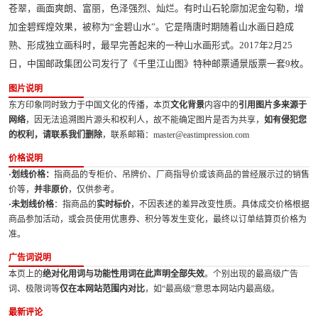
苍翠，画面爽朗、富丽，色泽强烈、灿烂。有时山石轮廓加泥金勾勒，增
加金碧辉煌效果，被称为“金碧山水”。它是隋唐时期随着山水画日趋成
熟、形成独立画科时，最早完善起来的一种山水画形式。2017年2月25
日，中国邮政集团公司发行了《千里江山图》特种邮票通景版票一套9枚。
图片说明
东方印象同时致力于中国文化的传播，本页
文化背景
内容中的
引用图片多来源于
网络
，因无法追溯图片源头和权利人，故不能确定图片是否为共享，
如有侵犯您
的权利，请联系我们删除
，联系邮箱：master@eastimpression.com
价格说明
·划线价格：
指商品的专柜价、吊牌价、厂商指导价或该商品的曾经展示过的销售
价等，
并非原价
，仅供参考。
·未划线价格
：指商品的
实时标价
，不因表述的差异改变性质。具体成交价格根据
商品参加活动，或会员使用优惠券、积分等发生变化，最终以订单结算页价格为
准。
广告词说明
本页上的
绝对化用词与功能性用词在此声明全部失效
。个别出现的最高级广告
词、极限词等
仅在本网站范围内对比
，如“最高级”意思本网站内最高级。
最新评论