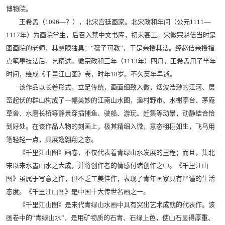
博物院。
王希孟（1096—？），北宋宫廷画家。北宋政和年间（公元1111—
1117年）为画院学生，后召入禁中文书库，初未甚工。宋徽宗赵佶当时是
图画院的老师，其慧眼独具：“孺子可教”，于是亲授其法。经赵佶亲授指
点笔墨技法后，艺精进。徽宗政和三年（1113年）四月，王希孟用了半年
时间，绘成《千里江山图》卷，时年18岁。不久英年早逝。
该作品以长卷形式，立足传统，画面细致入微，烟波浩渺的江河、层
峦起伏的群山构成了一幅美妙的江南山水图，渔村野市、水榭亭台、茅庵
草舍、水磨长桥等静景穿插捕鱼、驶船、游玩、赶集等动景，动静结合恰
到好处。在该作品人物的刻画上，极其精细入微，意态栩栩如生，飞鸟用
笔轻轻一点，具展翅翱翔之态。
《千里江山图》画卷，不仅代表着青绿山水发展的里程；而且，集北
宋以来水墨山水之大成，并将创作者的情感付诸创作之中。《千里江山
图》虽属于写意之作，但不乏工美佳作，表现了青年画家具有严谨的生活
态度。《千里江山图》是中国十大传世名画之一。
《千里江山图》是宋代青绿山水画中具有突出艺术成就的代表作。该
画卷中的“青绿山水”，是用矿物质的石青、石绿上色，使山石显得厚重、