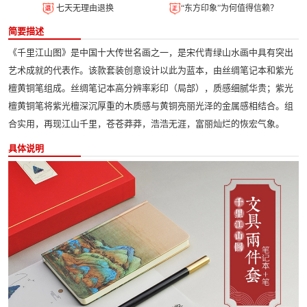
七天无理由退换
“东方印象”为何值得信赖？
简要描述
《千里江山图》是中国十大传世名画之一，是宋代青绿山水画中具有突出
艺术成就的代表作。该款套装创意设计以此为蓝本，由丝绸笔记本和紫光
檀黄铜笔组成。丝绸笔记本高分辨率彩印（局部），质感细腻华贵；紫光
檀黄铜笔将紫光檀深沉厚重的木质感与黄铜亮丽光泽的金属感相结合。组
合实用，再现江山千里，苍苍莽莽，浩浩无涯，富丽灿烂的恢宏气象。
具体说明