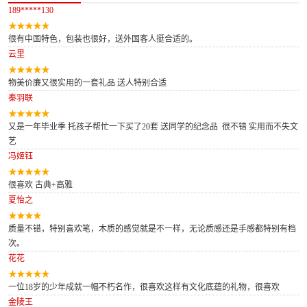
189*****130
很有中国特色，包装也很好，送外国客人挺合适的。
云里
物美价廉又很实用的一套礼品 送人特别合适
秦羽联
又是一年毕业季 托孩子帮忙一下买了20套 送同学的纪念品 很不错 实用而不失文
艺
冯姬钰
很喜欢 古典+高雅
夏怡之
质量不错，特别喜欢笔，木质的感觉就是不一样，无论质感还是手感都特别有档
次。
花花
一位18岁的少年成就一幅不朽名作，很喜欢这样有文化底蕴的礼物，很喜欢
金陵王