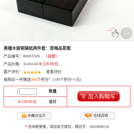
1
/
4
黑檀木嵌铜镇纸两件套：赏梅品茗图
产品编号：00003509
（自营）
产品价格：
￥293.00
￥
228.00
元
客户评价：
查看评价
每购买一件赠送
342
个积分！(100个积分=1元)
数量
￥
228.00
元
总计
*
咨询更便捷，请加官方微信，微信号：18918009230