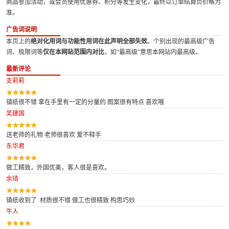
商品参加活动，或会员使用优惠券、积分等发生变化，最终以订单结算页价格为
准。
广告词说明
本页上的
绝对化用词与功能性用词在此声明全部失效
。个别出现的最高级广告
词、极限词等
仅在本网站范围内对比
，如“最高级”意思本网站内最高级。
最新评论
支莉莉
镇纸很不错 拿在手里有一定的分量的 图案很有特点 喜欢哦
吴建国
送老师的礼物 老师很喜欢 爱不释手
东华君
做工精致，外国优美，客人很是喜欢。
余琦
镇纸收到了 材质很不错 做工也很精致 构思巧妙
牛人