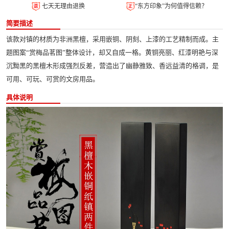
七天无理由退换
“东方印象”为何值得信赖？
简要描述
该款对镇的材质为非洲黑檀，采用嵌铜、阴刻、上漆的工艺精制而成。主
题图案“赏梅品茗图”整体设计，却又自成一格。黄铜亮丽、红漆明艳与深
沉黝黑的黑檀木形成强烈反差，营造出了幽静雅致、香远益清的格调，是
可用、可玩、可赏的文房用品。
具体说明