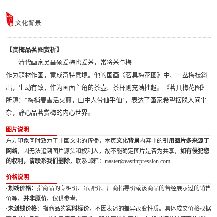
【赏梅品茗图赏析】
清代画家吴昌硕爱梅也爱茶，常将茶与梅
作为题材作画，竟成奇特意境。他的国画《茗具梅花图》中，一丛梅枝斜
出，生动有致，作为画面主角的茶壶、茶杯则充满拙趣。《茗具梅花图》
所题：“梅梢春雪活火煎，山中人兮仙乎仙”，表达了画家希望摆脱人间尘
杂，静心品茗赏梅的内心世界。
图片说明
东方印象同时致力于中国文化的传播，本页
文化背景
内容中的
引用图片多来源于
网络
，因无法追溯图片源头和权利人，故不能确定图片是否为共享，
如有侵犯您
的权利，请联系我们删除
，联系邮箱：master@eastimpression.com
价格说明
·划线价格：
指商品的专柜价、吊牌价、厂商指导价或该商品的曾经展示过的销售
价等，
并非原价
，仅供参考。
·未划线价格
：指商品的
实时标价
，不因表述的差异改变性质。具体成交价格根据