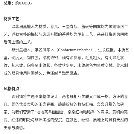
总重：
约0.68KG
材质工艺：
以非洲黑檀木为材质，卷几、玉壶春瓶、盖碗等图案均为黄铜镶嵌工
艺，遒劲古朴的梅枝与袅袅升腾的茶香均为阴刻工艺，朵朵红梅则为阴雕
后再上漆的工艺。
非洲黑檀木，学名风车木（Conbretum imberbe），生长缓慢，木质甚
坚，硬度大，韧性强，结构致密，稍有油质感，毛孔粗大，有明显毛状
纹，其木纹走向多呈山纹状，条纹状少见，木纹颜色为黑黄交替。此木制
成的器具使用时间越久，色泽越呈黝黑沉古。
风格特点：
该对镇将主题图案整体设计，两者既相互关联又自成一格。方正的卷
几、线条优美柔和的玉壶春瓶、静静绽放的数枝红梅、袅袅升腾的盖碗
茶，为我们营造了“淡淡茶香幽幽雪，朵朵红梅暗暗香”的意境。黄铜的亮
丽、红漆的明艳与非洲黑檀的深沉，在颜色、纹理、质地上均具有天然的
美感与质感。