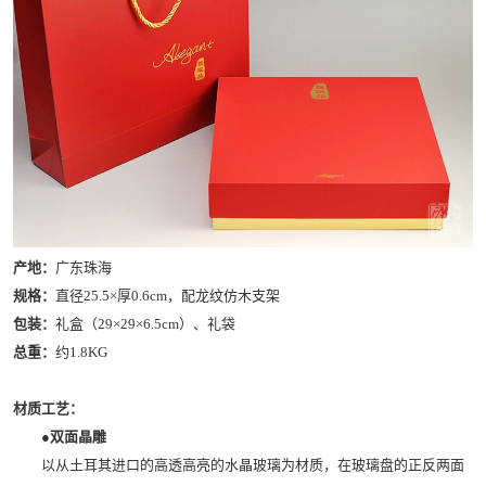
产地：
广东珠海
规格：
直径25.5×厚0.6cm，配龙纹仿木支架
包装：
礼盒（29×29×6.5cm）、礼袋
总重：
约1.8KG
材质工艺：
●双面晶雕
以从土耳其进口的高透高亮的水晶玻璃为材质，在玻璃盘的正反两面