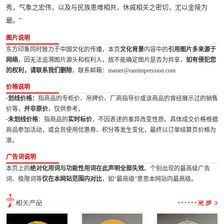
秀，气象之宏伟，以及与民族患难相共，休戚相关之密切，尤以金陵为
最。”
图片说明
东方印象同时致力于中国文化的传播，本页
文化背景
内容中的
引用图片多来源于
网络
，因无法追溯图片源头和权利人，故不能确定图片是否为共享，
如有侵犯您
的权利，请联系我们删除
，联系邮箱：master@eastimpression.com
价格说明
·划线价格：
指商品的专柜价、吊牌价、厂商指导价或该商品的曾经展示过的销售
价等，
并非原价
，仅供参考。
·未划线价格
：指商品的
实时标价
，不因表述的差异改变性质。具体成交价格根据
商品参加活动，或会员使用优惠券、积分等发生变化，最终以订单结算页价格为
准。
广告词说明
本页上的
绝对化用词与功能性用词在此声明全部失效
。个别出现的最高级广告
词、极限词等
仅在本网站范围内对比
，如“最高级”意思本网站内最高级。