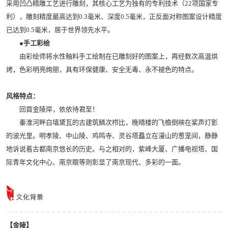
采用凹凸精雕工艺进行雕刻，其核心工艺为独有的专利技术（22项国家专
利），雕刻精度最高达到0.3毫米、深度0.5毫米，正反面对称图案设计精度
已达到0.5毫米，居于世界领先水平。
●手工彩绘
由彩绘师将水性釉料手工绘制在已雕刻好的图案上，再经数次高温烘
烤，色彩明亮绚丽，具有环保健康、安全无毒、永不褪色的特点。
风格特点：
回首金陵岸，依依待君至！
秦淮河畔白墙黛瓦的古建筑鳞次栉比，晚晴楼的飞檐倒映在桨声灯影
的波光里。明孝陵、中山陵、鸡鸣寺、灵谷塔矗立在漫山的葱茏间，静静
地诉说着古都南京悠长的历史。与之相对的，紫峰大厦、广播电视塔、国
际青年文化中心、南京眼等则彰显了南京现代、多彩的一面。
【金陵】