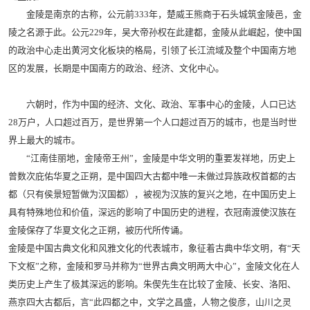
金陵是南京的古称，公元前333年，楚威王熊商于石头城筑金陵邑，金
陵之名源于此。公元229年，吴大帝孙权在此建都，金陵从此崛起，使中国
的政治中心走出黄河文化板块的格局，引领了长江流域及整个中国南方地
区的发展，长期是中国南方的政治、经济、文化中心。
六朝时，作为中国的经济、文化、政治、军事中心的金陵，人口已达
28万户，人口超过百万，是世界第一个人口超过百万的城市，也是当时世
界上最大的城市。
“江南佳丽地，金陵帝王州”，金陵是中华文明的重要发祥地，历史上
曾数次庇佑华夏之正朔，是中国四大古都中唯一未做过异族政权首都的古
都（只有侯景短暂做为汉国都），被视为汉族的复兴之地，在中国历史上
具有特殊地位和价值，深远的影响了中国历史的进程，衣冠南渡使汉族在
金陵保存了华夏文化之正朔，被历代所传诵。
金陵是中国古典文化和风雅文化的代表城市，象征着古典中华文明，有“天
下文枢”之称，金陵和罗马并称为“世界古典文明两大中心”，金陵文化在人
类历史上产生了极其深远的影响。朱偰先生在比较了金陵、长安、洛阳、
燕京四大古都后，言“此四都之中，文学之昌盛，人物之俊彦，山川之灵