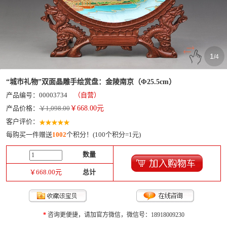
1
/
4
“城市礼物”双面晶雕手绘赏盘：金陵南京（Φ25.5cm）
产品编号：00003734
（自营）
产品价格：
￥1,098.00
￥
668.00
元
客户评价：
每购买一件赠送
1002
个积分！(100个积分=1元)
数量
￥
668.00
元
总计
*
咨询更便捷，请加官方微信，微信号：18918009230