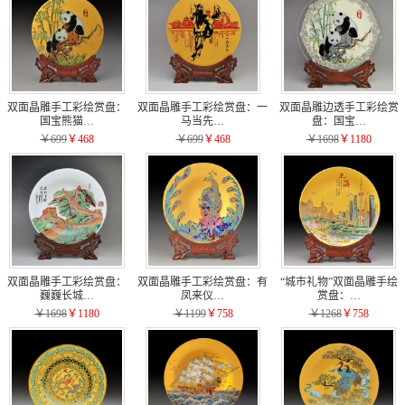
双面晶雕手工彩绘赏盘：
双面晶雕手工彩绘赏盘：一
双面晶雕边透手工彩绘赏
国宝熊猫…
马当先…
盘：国宝…
￥699
￥468
￥699
￥468
￥1698
￥1180
双面晶雕手工彩绘赏盘：
双面晶雕手工彩绘赏盘：有
“城市礼物”双面晶雕手绘
巍巍长城…
凤来仪…
赏盘：…
￥1698
￥1180
￥1199
￥758
￥1268
￥758