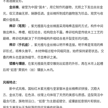
不易翘曲变形。
金丝楠
，被誉为中国“国木”，用它制作的器物，光照之下发出丝丝金
光，但又清幽无邪，娴静低调。金丝楠所制成的器物皆为珍品，观赏与收
藏价值极高。
榫卯（笔筒）
，紫光檀面与金丝楠面采用暗榫连接的方式，构件中间
做出榫头、榫槽，相互结合，结构隐含不露。榫卯结构是传统木工工艺的
巅峰，榫卯结构解决了不同伸缩构件相结合易开裂变形的问题。
榫卯（手机座）
，紫光檀与金丝楠以明平榫连接。明平榫是常用的榫
卯形式，将榫头做平， 木材伸缩过程中同缩同涨，始终保持紧密状态。交
叠的榫头也是装饰细节，尽显榫卯之美。
镂雕与镶嵌
，在紫光檀面先镂空雕刻出如意的外形，再在木坯上起槽
后将“如意”黄铜片（丝）镶嵌入木内。
风格特点：
新中式风格，国标红木紫光檀与皇家御木金丝楠榫卯拼接，沉稳大
方、金丝万缕，在色泽、纹理上均体现了天然的美感与质感。造型简洁中
蕴含巧思，旗袍领沿口，“如意”为主题或镂空、或镶嵌如意铜片和铜丝，
将东方美学与干净利落的现代风格有机融合。