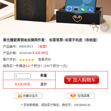
1
/
5
紫光檀嵌黄铜金丝楠两件套： 如意笔筒+如意手机座（收纳盒）
产品编号：00003813
（自营）
产品价格：
￥563.00
￥
428.00
元
客户评价：
查看评价
每购买一件赠送
642
个积分！(100个积分=1元)
数量
￥
428.00
元
总计
*
咨询更便捷，请加官方微信，微信号：18918009230