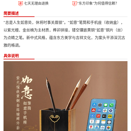
七天无理由退换
“东方印象”为何值得信赖？
简要描述
“总是人生如意处，休将时事关眉锁”。“如意”笔筒和手机座（收纳盒），
以紫光檀、金丝楠为主材质，榫卯拼接，镂空镶嵌黄铜“如意”铜片（丝）
为点睛之笔。新中式风格，蕴含东方美学与吉祥文化，为案头平添深沉古
雅的格调。
具体说明