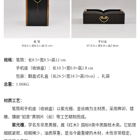
规格：
笔筒：长8.5×宽8.5×高12 cm
手机座（收纳盒）：长10.5×宽6.9×高2.8 cm
包装：翻盖式礼盒（长26.5×宽18.5×高10cm）、礼袋
总重：
1.06KG
材质工艺：
笔筒和手机座（收纳盒）以紫光檀、金丝楠为主材质，采用榫卯、镂
雕、镶嵌“如意”黄铜片（丝）等工艺精制而成。
紫光檀
，学名东非黑黄檀，属《红木》国标8类中黑酸枝木类。它肌理
细腻紧密，棕眼稀少，油质厚重，是当今最重硬的木材，木性非常稳定，