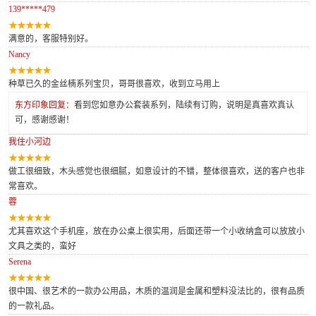
139*****479
满意的，客服特别好。
Nancy
种草已久的金丝楠系列宝贝，哥哥很喜欢，收到立马用上
东方印象回复：
看到您如意办公套装系列，陆续有订购，说明是真喜欢真认
可，感谢感谢！
我住小河边
做工很细致，木头感觉也很细腻，如意设计的不错，整体很喜欢，送的客户也非
常喜欢。
蓉
尤其喜欢这个手机座，放在办公桌上很实用，后面还带一个小收纳盒可以放放小
文具之类的，蛮好
Serena
很中国、很艺术的一款办公用品，木质的温润是金属和塑料没法比的，很有品质
的一款礼品。