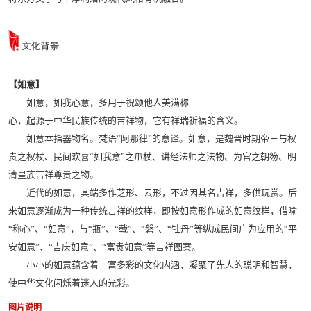
【如意】
如意，如我心意，多用于祝颂他人美满称
心，起源于中华民族传统的吉祥物，它有祥瑞祈福的含义。
如意本指器物名。梵语“阿那律”的意译。如意，是魏晋时期帝王与权
贵之权杖、民间欢喜“如我意”之爪杖、讲经法师之法物、为官之朝笏、明
清皇族吉祥尊贵之物。
近代的如意，其端多作芝形、云形，不过因其名吉祥，多供玩赏。后
来如意逐渐成为一种传统吉祥的纹样，即按如意形作成的如意纹样，借喻
“称心”、“如意”，与“瓶”、“戟”、“磐”、“牡丹”等纵成民间广为应用的“平
安如意”、“吉庆如意”、“富贵如意”等吉祥图案。
小小的如意蕴含着丰富多彩的文化内涵，凝聚了先人的聪明和智慧，
使中华文化闪烁着迷人的光彩。
图片说明