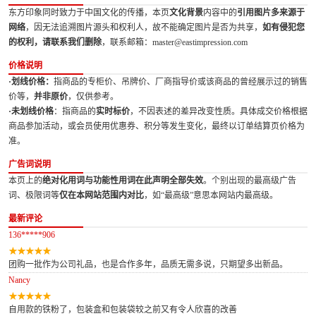
东方印象同时致力于中国文化的传播，本页
文化背景
内容中的
引用图片多来源于
网络
，因无法追溯图片源头和权利人，故不能确定图片是否为共享，
如有侵犯您
的权利，请联系我们删除
，联系邮箱：master@eastimpression.com
价格说明
·划线价格：
指商品的专柜价、吊牌价、厂商指导价或该商品的曾经展示过的销售
价等，
并非原价
，仅供参考。
·未划线价格
：指商品的
实时标价
，不因表述的差异改变性质。具体成交价格根据
商品参加活动，或会员使用优惠券、积分等发生变化，最终以订单结算页价格为
准。
广告词说明
本页上的
绝对化用词与功能性用词在此声明全部失效
。个别出现的最高级广告
词、极限词等
仅在本网站范围内对比
，如“最高级”意思本网站内最高级。
最新评论
136*****906
团购一批作为公司礼品，也是合作多年，品质无需多说，只期望多出新品。
Nancy
自用款的铁粉了，包装盒和包装袋较之前又有令人欣喜的改善