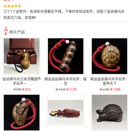
订了1个送老外，色泽和手感都还不错，下单时告知送老外，还配了金丝楠乌木
的英文介绍，非常棒！
金丝楠乌木立体浮雕葫芦
精品金丝楠乌木手玩件：福
精品金丝楠乌木手玩件：
手玩件－…
豆
富甲天下
￥960
￥652
￥1520
￥1120
￥2200
￥1580