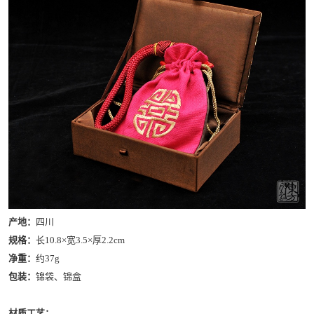
产地：
四川
规格：
长10.8×宽3.5×厚2.2cm
净重：
约37g
包装：
锦袋、锦盒
材质工艺：