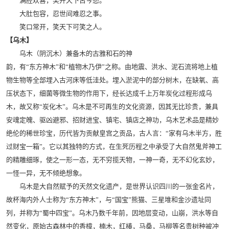
满腔欢喜，笑开天下古今愁。
大肚包容，忍世间难忍之事。
笑口常开，笑天下可笑之人。
【乌木】
乌木（阴沉木）兼备木的古雅和石的神
韵，有“东方神木”和“植物木乃伊”之称。由地震、洪水、泥石流将地上植
物生物等全部埋入古河床等低洼处。埋入淤泥中的部分树木，在缺氧、高
压状态下，细菌等微生物的作用下，经长达成千上万年炭化过程形成乌
木，故又称“炭化木”。乌木是不可再生的文化资源，因其无比珍贵，兼具
安魂定魄、驱凶避邪、招财进宝、镇宅、镇店之神功，乌木艺术品是精妙
绝伦的稀世珍宝，历代皆为贡献皇宫之贡品，古人言：“家有乌木半方，胜
过财宝一箱”。它以其独特的方式，在生死历程之中承受了大自然鬼斧神工
的精雕细琢，使之一形一态，无不穷揽天物，一神一奇，无不幻化玄妙，
一怪一异，无不倾绝想象。
乌木是大自然赋予的天然文化遗产，是世界认识四川的一张金名片，
故杯海内外人士称为“东方神木”，与“国宝”熊猫、三星堆和金沙遗址同
列，并称为“蜀中四宝”。乌木乃数千年前，因地层变动，山崩，洪水等自
然变化，原始古森林中的香樟，楠木，红椿，马桑，马柳等名贵树种被冲