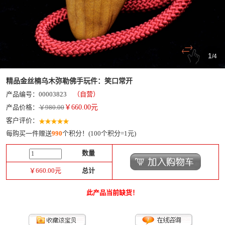
1
/
4
精品金丝楠乌木弥勒佛手玩件：笑口常开
产品编号：00003823
（自营）
产品价格：
￥980.00
￥
660.00
元
客户评价：
每购买一件赠送
990
个积分！(100个积分=1元)
数量
￥
660.00
元
总计
此产品当前缺货！