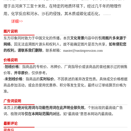
埋于古河床下三至十米处，在特定的地质环境下，经过几千年的物理作
用，化学反应和河水、沙石的侵蚀，其木质或碳化或石化， ……
详细>>
图片说明
东方印象同时致力于中国文化的传播，本页
文化背景
内容中的
引用图片多来源于
网络
，因无法追溯图片源头和权利人，故不能确定图片是否为共享，
如有侵犯您
的权利，请联系我们删除
，联系邮箱：master@eastimpression.com
价格说明
·划线价格：
指商品的专柜价、吊牌价、厂商指导价或该商品的曾经展示过的销售
价等，
并非原价
，仅供参考。
·未划线价格
：指商品的
实时标价
，不因表述的差异改变性质。具体成交价格根据
商品参加活动，或会员使用优惠券、积分等发生变化，最终以订单结算页价格为
准。
广告词说明
本页上的
绝对化用词与功能性用词在此声明全部失效
。个别出现的最高级广告
词、极限词等
仅在本网站范围内对比
，如“最高级”意思本网站内最高级。
最新评论
藏春坞