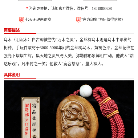
*
咨询更便捷，请加官方微信，微信号：18918009230
七天无理由退换
“东方印象”为何值得信赖？
简要描述
乌木（阴沉木）自古即被誉为“万木之灵”，金丝楠乌木则是乌木中珍稀的
树种。手玩件取材于3000-5000年间的金丝楠乌木，黄褐色泽，金丝花纹在
强光下熠熠生辉，集天地之灵气与大美。弥勒佛形象鲜明生动，他教人“豁
达乐观”，凡事付之一笑；他教人“宽容慈悲”，量大福大。
具体说明