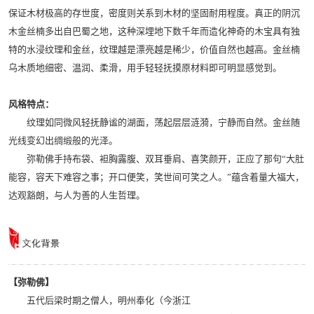
保证木材极高的存世度，密度则关系到木材的坚固耐用程度。真正的阴沉
木金丝楠多出自巴蜀之地，这种深埋地下数千年而造化神奇的木宝具有独
特的水浸纹理和金丝，纹理越是漂亮越是稀少，价值自然也越高。金丝楠
乌木质地细密、温润、柔滑，用手轻轻抚摸原材料即可明显感觉到。
风格特点：
纹理如同微风轻抚静谧的湖面，荡起层层涟漪，宁静而自然。金丝随
光线变幻出绸缎般的光泽。
弥勒佛手持布袋、袒胸露腹、双耳垂肩、喜笑颜开，正应了那句“大肚
能容，容天下难容之事；开口便笑，笑世间可笑之人。”蕴含着量大福大，
达观豁朗，与人为善的人生哲理。
【弥勒佛】
五代后梁时期之僧人，明州奉化（今浙江