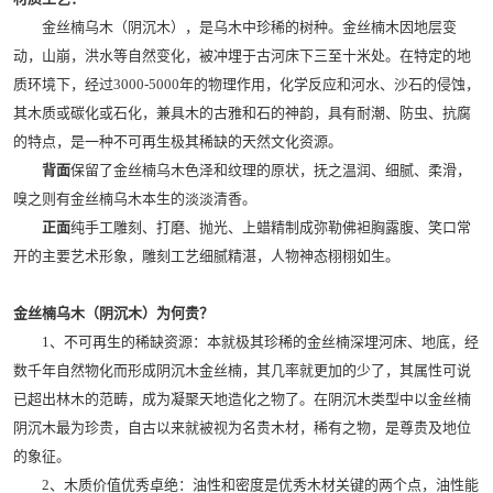
金丝楠乌木（阴沉木），是乌木中珍稀的树种。金丝楠木因地层变
动，山崩，洪水等自然变化，被冲埋于古河床下三至十米处。在特定的地
质环境下，经过3000-5000年的物理作用，化学反应和河水、沙石的侵蚀，
其木质或碳化或石化，兼具木的古雅和石的神韵，具有耐潮、防虫、抗腐
的特点，是一种不可再生极其稀缺的天然文化资源。
背面
保留了金丝楠乌木色泽和纹理的原状，抚之温润、细腻、柔滑，
嗅之则有金丝楠乌木本生的淡淡清香。
正面
纯手工雕刻、打磨、抛光、上蜡精制成弥勒佛袒胸露腹、笑口常
开的主要艺术形象，雕刻工艺细腻精湛，人物神态栩栩如生。
金丝楠乌木（阴沉木）为何贵？
1、不可再生的稀缺资源：本就极其珍稀的金丝楠深埋河床、地底，经
数千年自然物化而形成阴沉木金丝楠，其几率就更加的少了，其属性可说
已超出林木的范畴，成为凝聚天地造化之物了。在阴沉木类型中以金丝楠
阴沉木最为珍贵，自古以来就被视为名贵木材，稀有之物，是尊贵及地位
的象征。
2、木质价值优秀卓绝：油性和密度是优秀木材关键的两个点，油性能