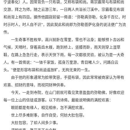
宁波奉化）人。因常背负一只布袋，又称布袋和尚。蒋宗霸常与布袋和尚
交游，拜之为师。随之云游三年，一日两人共浴长汀溪中，宗霸看见布袋
和尚背上有四目。据传他圆寂前留一偈语：“弥勒真弥勒，化身千百亿，时
时示时人，时人自不识”，因此契此和尚即为弥勒菩萨化身的说法便广为流
传。
一生奇事不胜枚举，高兴就卧在雪里，雪也不沾身；能够预卜吉凶和
气候，天晴时，穿着高齿木屐，跑到桥上，竖膝而卧，雨天则穿上湿草
鞋，在路上急急行走，表示天快下雨，每一次都很灵验，被认为是一大奇
人。有一首偈说：“一钵千家饭，孤身万里游，青目睹人少，问路白云
头。”便是形容布袋和尚逍遥放旷，无拘无束的一生。
由于他的形象通常为脸带笑容，手提布袋，因此常常被商家认为带有
欢喜、招财的意味，而视同财神供奉。
今天，一走到寺院，在山门前就可看见笑意盈盈的弥勒佛，好像欢迎
每一位上山的信徒或游客。以下的诗偈，最能说明佛的满腔欢喜：
眼前都是有缘人，相见相亲，怎不满腔欢喜。
世上尽多难耐事，自作自受，何妨大肚包容。
大肚包容，了却人间多少事。