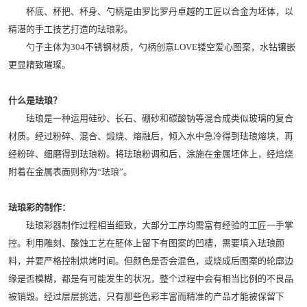
杯底、杯把、杯身、勺柄是由罗比罗丹卓越的工匠以合金为坯体，以
精湛的手工技艺打造的珐琅彩。
勺子主体为304不锈钢材质，勺柄创意LOVE镂空爱心图案，水钻镶嵌
更显精致璀璨。
什么是珐琅？
珐琅是一种运用硅砂、长石、硼砂和碳酸钠等混合成类似玻璃的复合
材质。经过粉碎、混合、煅烧、熔融后，倾入水中急冷得到珐琅熔块，再
经粉碎、细磨得到珐琅粉。将珐琅粉调和后，涂施在金属坯体上，经焙烧
附着在金属表面则称为“珐琅”。
珐琅彩的制作：
珐琅彩器制作过程相当细致，大部分工序均需富有经验的工匠一手掌
控。利用雕刻、酸蚀工艺在胚体上留下有图案的凹槽，需要填入珐琅颜
料，并要严格控制烘烤时间。但颜色是否会混色，或烧成后图案的轮廓边
缘是否模糊，都是有可能发生的状况，整个过程中会有相当比例的不良品
被销毁。经过层层挑选，只有那些色彩丰富而精准的产品才能被保留下