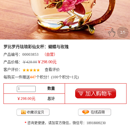
1
/
5
罗比罗丹珐琅彩仙女杯：蝴蝶与玫瑰
产品编号：00003853
（自营）
产品价格：
￥428.00
￥
298.00
元
客户评价：
查看评价
每购买一件赠送
447
个积分！(100个积分=1元)
数量
￥
298.00
元
总计
*
咨询更便捷，请加官方微信，微信号：18918009230