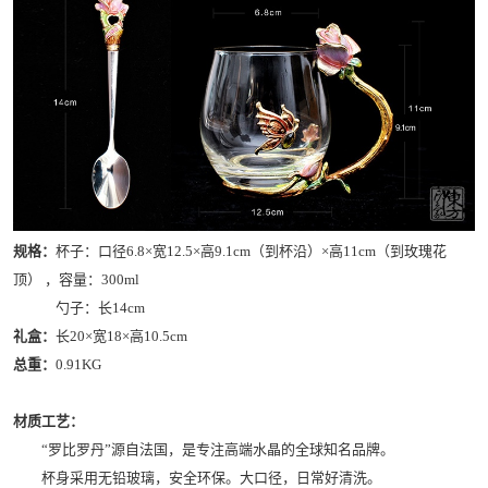
规格：
杯子：口径6.8×宽12.5×高9.1cm（到杯沿）×高11cm（到玫瑰花
顶） ，容量：300ml
勺子：长14cm
礼盒：
长20×宽18×高10.5cm
总重：
0.91KG
材质工艺：
“罗比罗丹”源自法国，是专注高端水晶的全球知名品牌。
杯身采用无铅玻璃，安全环保。大口径，日常好清洗。