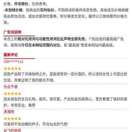
价等，
并非原价
，仅供参考。
·未划线价格
：指商品的
实时标价
，不因表述的差异改变性质。具体成交价格根据
商品参加活动，或会员使用优惠券、积分等发生变化，最终以订单结算页价格为
准。
广告词说明
本页上的
绝对化用词与功能性用词在此声明全部失效
。个别出现的最高级广告
词、极限词等
仅在本网站范围内对比
，如“最高级”意思本网站内最高级。
最新评论
199*****114
这款产品除了风格独特之外，是能感受到一定价值的，所以送给女性上司是比较
合适，效果证明了我的眼光不错。
乐此不疲
送女朋友的生日礼物，喜欢，很可爱。产品包装也很用心，里外都做了很好的保
护，非常安全。推荐
潇湘雨
可爱却不显幼嫩的杯子，符合仙女的气质!
会飞的佩奇