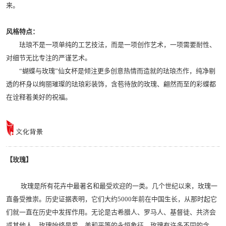
来。
风格特点：
珐琅不是一项单纯的工艺技法，而是一项创作艺术，一项需要耐性、
对细节无比专注的严谨艺术。
“蝴蝶与玫瑰”仙女杯是倾注更多创意热情而造就的珐琅杰作，纯净剔
透的杯身以绚丽璀璨的珐琅彩装饰，含苞待放的玫瑰、翩然而至的彩蝶都
在诠释着美好的祝福。
【玫瑰】
玫瑰是所有花卉中最著名和最受欢迎的一类。几个世纪以来，玫瑰一
直备受推崇。历史证据表明，它们大约5000年前在中国生长，从那时起它
们就一直在历史中发挥作用。无论是古希腊人、罗马人、基督徒、共济会
或其他人，玫瑰始终是爱、美和平等的永恒象征。玫瑰有许多不同的含