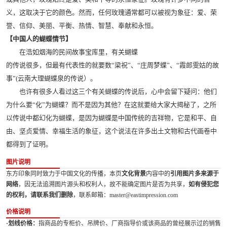
义，这取决于它的颜色。然而，任何玫瑰通常都可以被视为象征：爱、荣
誉、信仰、美丽、平衡、热情、智慧、奉献和永恒。
【中国人的蝴蝶情节】
在浩如烟海的民间故事宝库里，有关蝴蝶
的传说很多，但最有代表性的就要数“梁祝”、“庄周梦蝶”、“霞郎雯姑的故
事”(云南大理蝴蝶泉的传说）。
也许有很多人看过这三个有关蝴蝶的传说后，心中会留下疑问：他们
为什么要“化”为蝴蝶？而不是因为其他？在这就要给大家大揭秘了，之所
以传说中都幻化为蝴蝶，是因为蝴蝶是中国传统的吉祥物，它是和平、自
由、坚贞爱情、幸福生活的象征，这个说法在许多出土文物和古代画卷中
都得到了证明。
图片说明
东方印象同时致力于中国文化的传播，本页
文化背景
内容中的
引用图片多来源于
网络
，因无法追溯图片源头和权利人，故不能确定图片是否为共享，
如有侵犯您
的权利，请联系我们删除
，联系邮箱：master@eastimpression.com
价格说明
·划线价格：
指商品的专柜价、吊牌价、厂商指导价或该商品的曾经展示过的销售