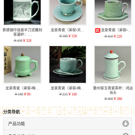
景德镇玲珑瓷半刀泥雕刻
龙泉青瓷（弟窑•天…
龙泉青瓷（弟窑•…
茶漏杯：…
￥388
￥358
￥450
￥320
￥458
￥328
龙泉青瓷（弟窑•梅…
龙泉青瓷（弟窑•梅…
婺州窑玉青瓷茶杯：鸿运
当头
￥188
￥99
￥225
￥160
￥460
￥380
分类导航
产品功能
click to expand contents