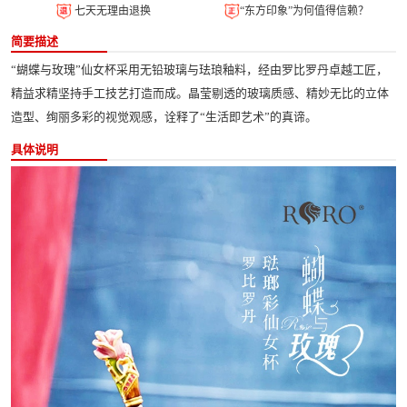
七天无理由退换
“东方印象”为何值得信赖？
简要描述
“蝴蝶与玫瑰”仙女杯采用无铅玻璃与珐琅釉料，经由罗比罗丹卓越工匠，
精益求精坚持手工技艺打造而成。晶莹剔透的玻璃质感、精妙无比的立体
造型、绚丽多彩的视觉观感，诠释了“生活即艺术”的真谛。
具体说明