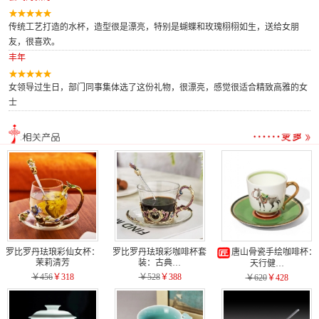
传统工艺打造的水杯，造型很是漂亮，特别是蝴蝶和玫瑰栩栩如生，送给女朋
友，很喜欢。
丰年
女领导过生日，部门同事集体选了这份礼物，很漂亮，感觉很适合精致高雅的女
士
罗比罗丹珐琅彩仙女杯：
罗比罗丹珐琅彩咖啡杯套
唐山骨瓷手绘咖啡杯：
茉莉清芳
装：古典…
天行健…
￥456
￥318
￥528
￥388
￥620
￥428