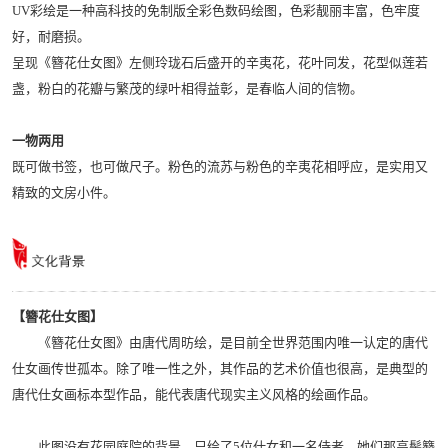
UV彩绘是一种高科技的免制版全彩色数码绘图，色彩靓丽丰富，色牢度
好，耐磨损。
呈现《簪花仕女图》左侧玲珑石后盛开的辛夷花，花叶同发，花型似莲若
盏，粉白的花瓣与繁茂的绿叶相得益彰，是春临人间的信物。
一物两用
既可做书签，也可做尺子。粉色的流苏与粉色的辛夷花相呼应，是实用又
精致的文房小件。
【簪花仕女图】
《簪花仕女图》由唐代周昉绘，是目前全世界范围内唯一认定的唐代
仕女画传世孤本。除了唯一性之外，其作品的艺术价值也很高，是典型的
唐代仕女画标本型作品，能代表唐代现实主义风格的绘画作品。
此图没有花园庭院的背景，只绘了5位仕女和一名侍者。她们那高髻簪