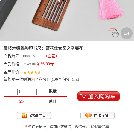
1
/
4
酸枝木镂雕彩印书尺：簪花仕女图之辛夷花
产品编号：00003982
（自营）
产品价格：
￥45.00
￥
36.00
元
客户评价：
每购买一件赠送
54
个积分！(100个积分=1元)
数量
￥
36.00
元
总计
*
咨询更便捷，请加官方微信，微信号：18918009230