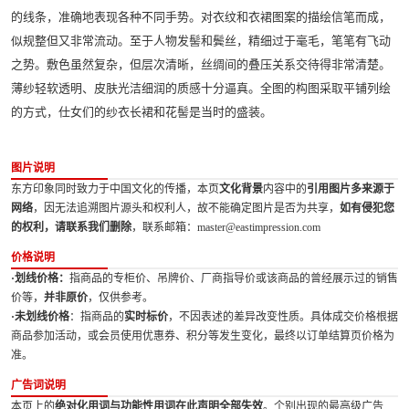
的线条，准确地表现各种不同手势。对衣纹和衣裙图案的描绘信笔而成，
似规整但又非常流动。至于人物发髻和鬓丝，精细过于毫毛，笔笔有飞动
之势。敷色虽然复杂，但层次清晰，丝绸间的叠压关系交待得非常清楚。
薄纱轻软透明、皮肤光洁细润的质感十分逼真。全图的构图采取平铺列绘
的方式，仕女们的纱衣长裙和花髻是当时的盛装。
图片说明
东方印象同时致力于中国文化的传播，本页
文化背景
内容中的
引用图片多来源于
网络
，因无法追溯图片源头和权利人，故不能确定图片是否为共享，
如有侵犯您
的权利，请联系我们删除
，联系邮箱：master@eastimpression.com
价格说明
·划线价格：
指商品的专柜价、吊牌价、厂商指导价或该商品的曾经展示过的销售
价等，
并非原价
，仅供参考。
·未划线价格
：指商品的
实时标价
，不因表述的差异改变性质。具体成交价格根据
商品参加活动，或会员使用优惠券、积分等发生变化，最终以订单结算页价格为
准。
广告词说明
本页上的
绝对化用词与功能性用词在此声明全部失效
。个别出现的最高级广告