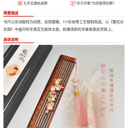
七天无理由退换
“东方印象”为何值得信赖？
简要描述
书尺以非洲酸枝为材质，采用镂雕、UV彩绘等工艺精制而成。以《簪花仕
女图》中盛开的辛夷花为装饰主题，粉嫩清新的早春美景跃然其上。
具体说明