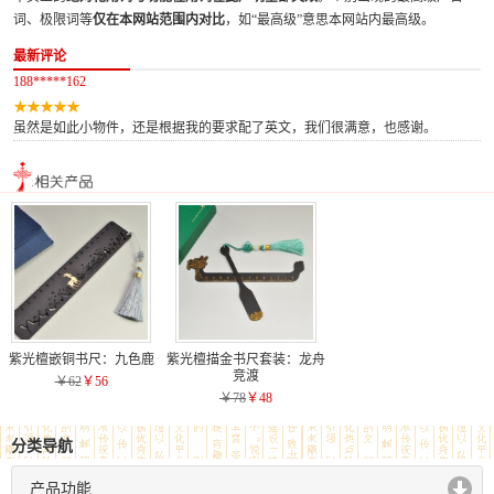
词、极限词等
仅在本网站范围内对比
，如“最高级”意思本网站内最高级。
最新评论
188*****162
虽然是如此小物件，还是根据我的要求配了英文，我们很满意，也感谢。
紫光檀嵌铜书尺：九色鹿
紫光檀描金书尺套装：龙舟
竞渡
￥62
￥56
￥78
￥48
分类导航
产品功能