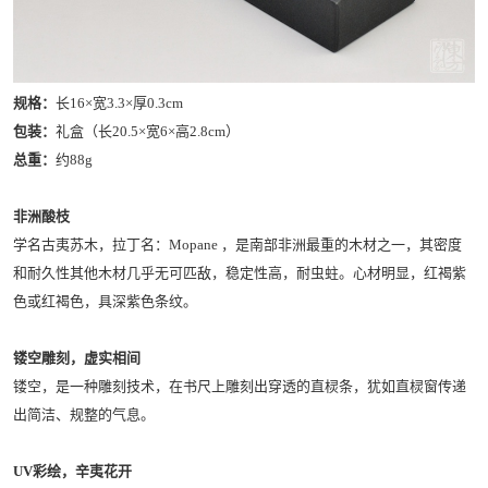
规格：
长16×宽3.3×厚0.3cm
包装：
礼盒（长20.5×宽6×高2.8cm）
总重：
约88g
非洲酸枝
学名古夷苏木，拉丁名：Mopane ，是南部非洲最重的木材之一，其密度
和耐久性其他木材几乎无可匹敌，稳定性高，耐虫蛀。心材明显，红褐紫
色或红褐色，具深紫色条纹。
镂空雕刻，虚实相间
镂空，是一种雕刻技术，在书尺上雕刻出穿透的直棂条，犹如直棂窗传递
出简洁、规整的气息。
UV彩绘，辛夷花开