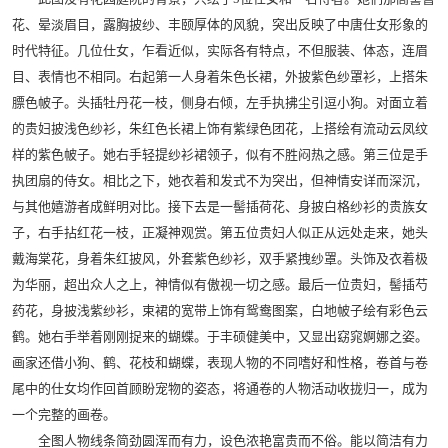
花、晕淡眉目，露胸披纱、丰颐厚体的风貌，突出反映了中唐仕女形象的
时代特征。几位仕女，乍看近似，实际各有特点，不但服装、体态，连眉
目、表情也不相同。右起第一人身着朱色长裙，外披紫色纱罩衫，上搭朱
膘色帔子。头插牡丹花一枝，侧身右倾，左手执拂尘引逗小狗。对面立着
的贵妇披浅色纱衫，朱红色长裙上饰有紫绿色团花，上搭绘有流动云凤纹
样的紫色帔子。她右手轻提纱衫裙领子，似有不胜闷热之感。第三位是手
执团扇的侍女。相比之下，她衣着和发式不为突出，但神情安详而深沉，
与其他嬉游者成鲜明对比。接下去是一髻插荷花、身披白格纱衫的贵族女
子，右手拈红花一枝，正凝神观赏。第五位贵妇人似正从远处走来，她头
戴海棠花，身着朱红披风，外套紫色纱衫，双手紧拽纱罩。头饰及衣着极
为华丽，超出众人之上，神情似有傲视一切之感。最后一位贵妇，髻插芍
药花，身披浅紫纱衫，束裙的宽带上饰有鸳鸯图案，白地帔子绘有彩色云
鹤。她右手举着刚刚捉来的蝴蝶。于丰硕健美中，又显出窈窕婀娜之姿。
画家还借小狗、鹤、花枝和蝴蝶，表现人物的不同嗜好和性格，卷首与卷
尾中的仕女均作回首顾盼宠物的姿态，将通卷的人物活动收拢归一，成为
一个完整的画卷。
全图人物线条简劲圆浑而有力，设色浓艳富贵而不俗。能以简洁有力