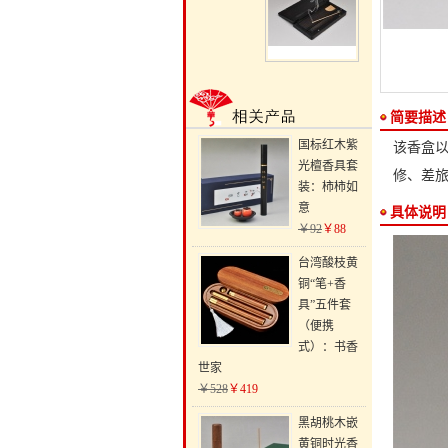
简要描述
国标红木紫
该香盒以
光檀香具套
修、差
装：柿柿如
意
具体说明
￥92
￥88
台湾酸枝黄
铜“笔+香
具”五件套
（便携
式）：书香
世家
￥528
￥419
黑胡桃木嵌
黄铜时光香