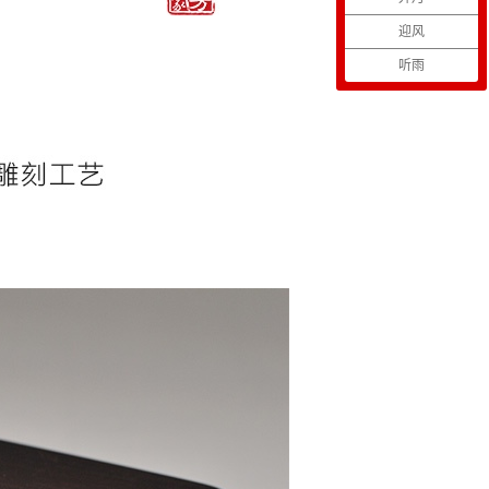
迎风
听雨