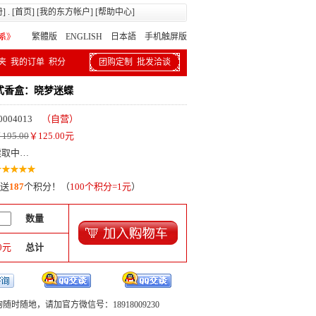
册
] . [
首页
] [
我的东方帐户
] [
帮助中心
]
繁體版
ENGLISH 日本語
手机触屏版
夹
我的订单
积分
团购定制
批发洽谈
式香盒：晓梦迷蝶
0004013
（自营）
195.00
￥
125.00
元
读取中…
送
187
个积分！（
100个积分=1元
）
数量
0
元
总计
随时随地，请加官方微信号：18918009230