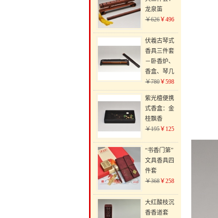
龙泉笛
￥626
￥496
伏羲古琴式
香具三件套
－卧香炉、
香盒、琴几
￥780
￥598
紫光檀便携
式香盒：金
桂飘香
￥195
￥125
“书香门第”
文具香具四
件套
￥368
￥258
大红酸枝沉
香香道套