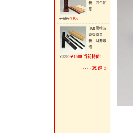
装：四合如
意
￥1288
￥958
印尼黑檀沉
香香道套
装：财源滚
滚
￥1580 当前特价！
￥3200