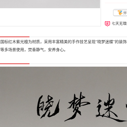
七天无理
国标红木紫光檀为材质，采用丰富精美的手作技艺呈现“晓梦迷蝶”的装
旅等多场景使用，焚香静气，安养身心。