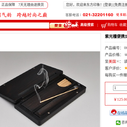
 正品保障 7天无理由退换货
您好，欢迎来东方印象！[
登录
] [
免费注
高级搜索
|
购物车
收藏
紫光檀便携
产品编号： 0
产品价格：
￥
至
美国
：
客户评价：
每购买一件赠
￥
125.0
咨询