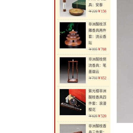
具：安泰
￥220
￥156
非洲酸枝浮
雕香具两件
套：流云香
坛
￥995
￥768
非洲酸枝倒
流香具：笔
墨烟云
￥793
￥652
紫光檀非洲
酸枝香具四
件套：浪漫
樱花
￥626
￥520
非洲酸枝香
具三件套：