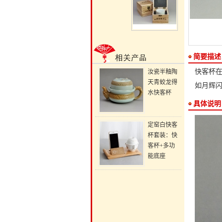
简要描述
快客杯
汝瓷半釉陶
天青蛟龙得
如月辉闪
水快客杯
具体说明
定窑白快客
杯套装：快
客杯+多功
能底座