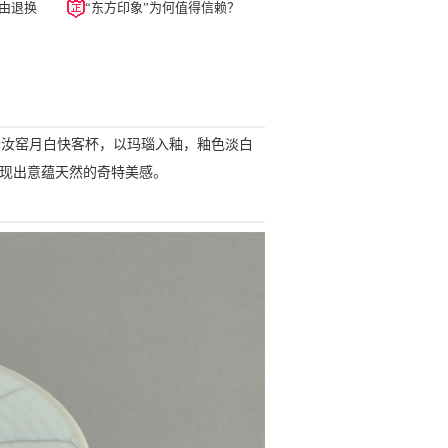
由退换
“东方印象”为何值得信赖？
套汝窑月白快客杯，以玛瑙入釉，釉色淡白
呈现出意蕴天然的奇特美感。