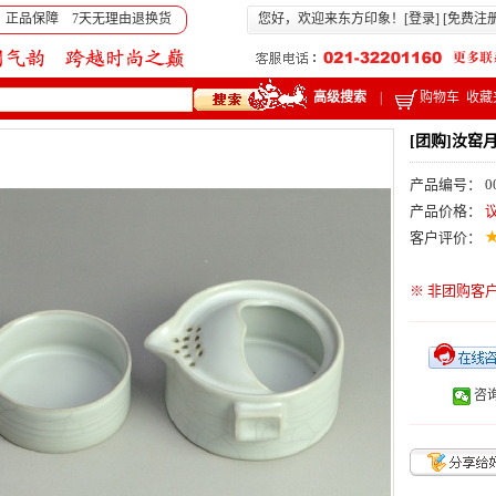
 正品保障 7天无理由退换货
您好，欢迎来东方印象！[
登录
] [
免费注
高级搜索
|
购物车
收藏
[团购]汝窑
产品编号： 00
产品价格：
客户评价：
※ 非团购客
咨询