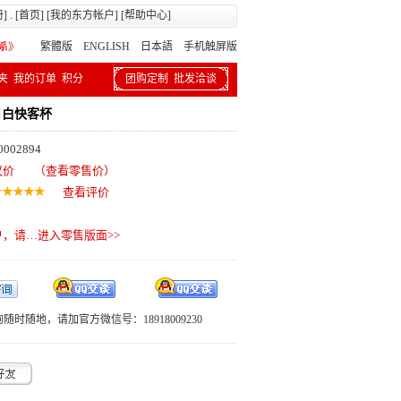
册
] . [
首页
] [
我的东方帐户
] [
帮助中心
]
繁體版
ENGLISH 日本語
手机触屏版
夹
我的订单
积分
团购定制
批发洽谈
月白快客杯
002894
议价
（查看零售价）
查看评价
户，请…
进入零售版面>>
随时随地，请加官方微信号：18918009230