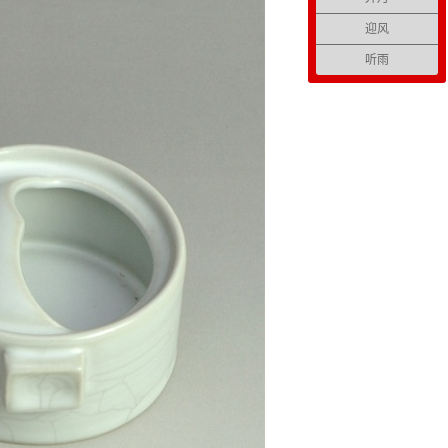
迎风
听雨