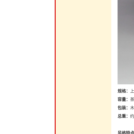
规格：
上
容量：
茶
包装：
木
总重：
约
风格特