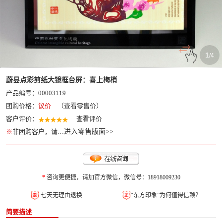
1
/
4
蔚县点彩剪纸大镜框台屏：喜上梅梢
产品编号：00003119
团购价格：
议价
（查看零售价）
客户评价：
查看评价
※
非团购客户，请…
进入零售版面>>
*
咨询更便捷，请加官方微信，微信号：18918009230
七天无理由退换
“东方印象”为何值得信赖？
简要描述