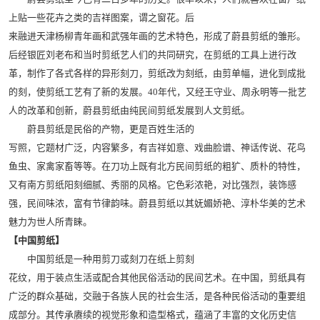
上贴一些花卉之类的吉祥图案，谓之窗花。后
来融进天津杨柳青年画和武强年画的艺术特色，形成了蔚县剪纸的雏形。
后经银匠刘老布和当时剪纸艺人们的共同研究，在剪纸的工具上进行改
革，制作了各式各样的异形刻刀，剪纸改为刻纸，由剪单幅，进化到成批
的刻，使剪纸工艺有了新的发展。40年代，又经王守业、周永明等一批艺
人的改革和创新，蔚县剪纸由纯民间剪纸发展到人文剪纸。
蔚县剪纸是民俗的产物，更是百姓生活的
写照，它题材广泛，内容繁多，有吉祥如意、戏曲脸谱、神话传说、花鸟
鱼虫、家禽家畜等等。在刀功上既有北方民间剪纸的粗犷、质朴的特性，
又有南方剪纸阳刻细腻、秀丽的风格。它色彩浓艳，对比强烈，装饰感
强，民间味浓，富有节律韵味。蔚县剪纸以其妩媚娇艳、淳朴华美的艺术
魅力为世人所青睐。
【中国剪纸】
中国剪纸是一种用剪刀或刻刀在纸上剪刻
花纹，用于装点生活或配合其他民俗活动的民间艺术。在中国，剪纸具有
广泛的群众基础，交融于各族人民的社会生活，是各种民俗活动的重要组
成部分。其传承赓续的视觉形象和造型格式，蕴涵了丰富的文化历史信