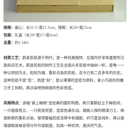
规格：
画心：长21.5×宽21.5cm；镜框：长26×宽25cm
包装：
礼盒（长28×宽27×高3cm）
总重：
约1.1KG
材质工艺：
蔚县剪纸源于明代，是一种风格独特、在国内外享有盛誉的汉
族民间艺术。蔚县剪纸的制作工艺在全国众多剪纸中独树一帜，是唯一一
种以阴刻为主、阳刻为辅、重彩点染的剪纸，迄今已有二百多年的历史。
这种剪纸不是“剪”，而是“刻”，是以薄薄的宣纸为原料，拿小巧锐利的雕
刀手工刻制，再点染明快绚丽的色彩而成。
风格特点：
该幅“喜上梅梢”呈经典的圆形构图，两只喜鹊驻立于梅枝间，
一只翘首而立，一只俯身而望，造型饱满生动。细致入微的精湛刀工，绚
丽鲜艳的重彩点染，使得整幅剪纸浑厚中有细腻，纤巧里显纯朴，再以玻
璃镜框装裱显得分外玲珑剔透，别具一种欢快、喜庆的气息。