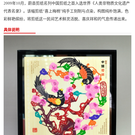
2009年10月，蔚县剪纸名列中国剪纸之首入选世界《人类非物质文化遗产
代表名录》。该幅剪纸“喜上梅梢”纯手工刻制与点染，构图纯朴饱满，色
彩鲜艳缤纷，将剪纸这一民间艺术鲜灵活脱、喜庆祥和的气息传递出来。
具体说明