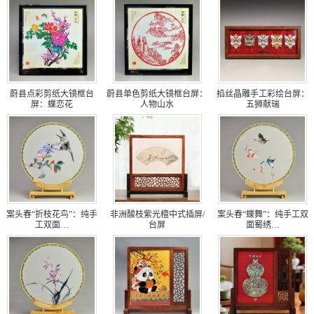
蔚县点彩剪纸大镜框台
蔚县单色剪纸大镜框台屏：
掐丝晶雕手工彩绘台屏：
屏：蝶恋花
人物山水
五狮献瑞
案头春“折枝花鸟”：纯手
非洲酸枝紫光檀中式插屏/
案头春“蝶舞”：纯手工双
工双面…
台屏
面蜀绣…