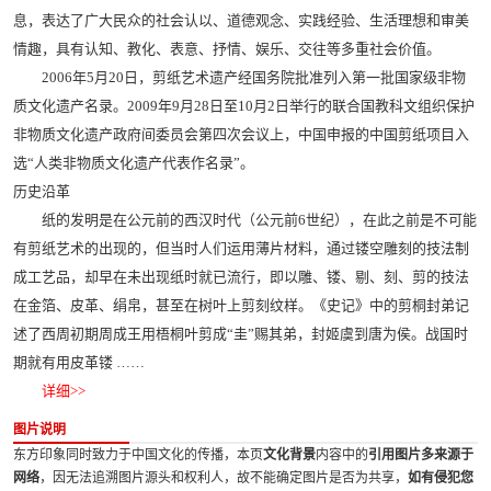
息，表达了广大民众的社会认以、道德观念、实践经验、生活理想和审美
情趣，具有认知、教化、表意、抒情、娱乐、交往等多重社会价值。
2006年5月20日，剪纸艺术遗产经国务院批准列入第一批国家级非物
质文化遗产名录。2009年9月28日至10月2日举行的联合国教科文组织保护
非物质文化遗产政府间委员会第四次会议上，中国申报的中国剪纸项目入
选“人类非物质文化遗产代表作名录”。
历史沿革
纸的发明是在公元前的西汉时代（公元前6世纪），在此之前是不可能
有剪纸艺术的出现的，但当时人们运用薄片材料，通过镂空雕刻的技法制
成工艺品，却早在未出现纸时就已流行，即以雕、镂、剔、刻、剪的技法
在金箔、皮革、绢帛，甚至在树叶上剪刻纹样。《史记》中的剪桐封弟记
述了西周初期周成王用梧桐叶剪成“圭”赐其弟，封姬虞到唐为侯。战国时
期就有用皮革镂 ……
详细>>
图片说明
东方印象同时致力于中国文化的传播，本页
文化背景
内容中的
引用图片多来源于
网络
，因无法追溯图片源头和权利人，故不能确定图片是否为共享，
如有侵犯您