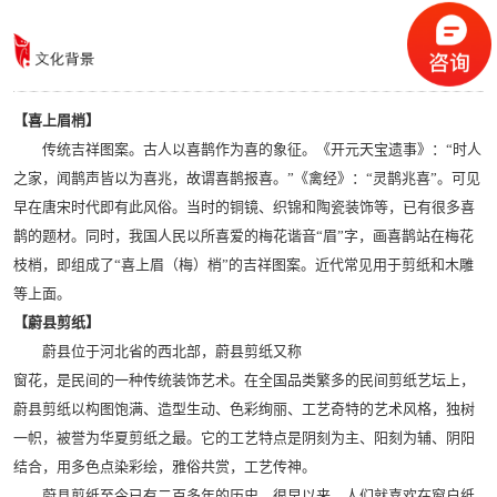
【喜上眉梢】
传统吉祥图案。古人以喜鹊作为喜的象征。《开元天宝遗事》：“时人
之家，闻鹊声皆以为喜兆，故谓喜鹊报喜。”《禽经》：“灵鹊兆喜”。可见
早在唐宋时代即有此风俗。当时的铜镜、织锦和陶瓷装饰等，已有很多喜
鹊的题材。同时，我国人民以所喜爱的梅花谐音“眉”字，画喜鹊站在梅花
枝梢，即组成了“喜上眉（梅）梢”的吉祥图案。近代常见用于剪纸和木雕
等上面。
【蔚县剪纸】
蔚县位于河北省的西北部，蔚县剪纸又称
窗花，是民间的一种传统装饰艺术。在全国品类繁多的民间剪纸艺坛上，
蔚县剪纸以构图饱满、造型生动、色彩绚丽、工艺奇特的艺术风格，独树
一帜，被誉为华夏剪纸之最。它的工艺特点是阴刻为主、阳刻为辅、阴阳
结合，用多色点染彩绘，雅俗共赏，工艺传神。
蔚县剪纸至今已有二百多年的历史。很早以来，
人们就喜欢在窗户纸