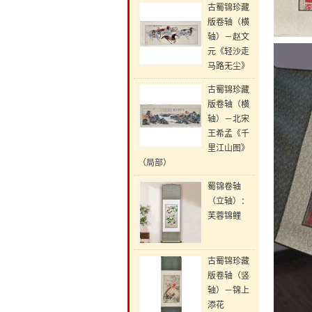
古蜀锦珍藏
版卷轴（横
轴）－赵文
元《轻沙走
马路无尘》
古蜀锦珍藏
版卷轴（横
轴）－北宋
王希孟《千
里江山图》
（局部）
蜀锦卷轴
（立轴）：
芙蓉锦鲤
古蜀锦珍藏
版卷轴（竖
轴）－锦上
添花