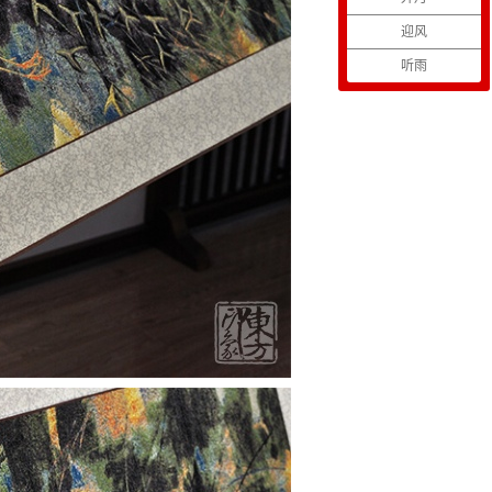
迎风
听雨