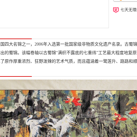
七天无理
国四大名锦之一，2006年入选第一批国家级非物质文化遗产名录。古蜀
出的蜀锦。该幅卷轴以古蜀锦“满织不露底的七重纬”工艺最大程度地复
现了原作厚重浓烈、狂野泼辣的艺术气质，而且蕴涵着一鹭莲升、路路和