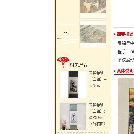
简要描述
蜀锦是中
程手工织
不仅展
具体说明
蜀锦卷轴
（立轴）－
步步高
蜀锦卷轴
（立轴）：
清•郑板桥
《竹石图》