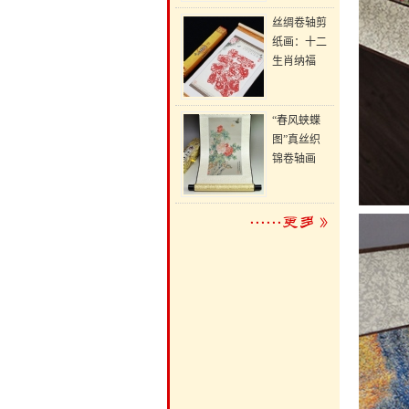
丝绸卷轴剪
纸画：十二
生肖纳福
“春风蛱蝶
图”真丝织
锦卷轴画