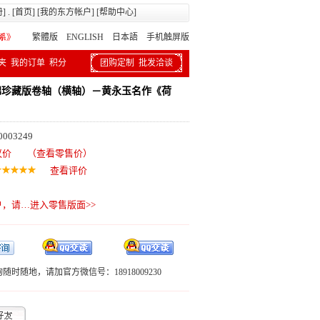
册
] . [
首页
] [
我的东方帐户
] [
帮助中心
]
繁體版
ENGLISH 日本語
手机触屏版
夹
我的订单
积分
团购定制
批发洽谈
蜀锦珍藏版卷轴（横轴）－黄永玉名作《荷
003249
议价
（查看零售价）
查看评价
户，请…
进入零售版面>>
随时随地，请加官方微信号：18918009230