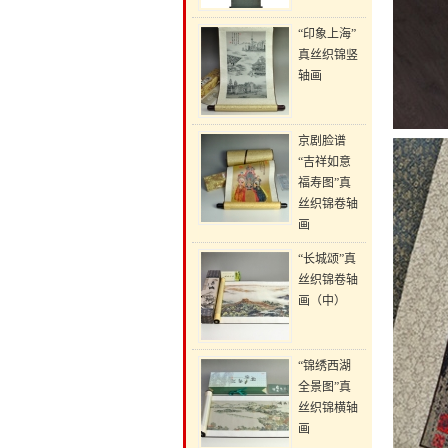
“印象上海”
真丝织锦竖
轴画
京剧脸谱
“吉祥如意
福寿图”真
丝织锦卷轴
画
“长城颂”真
丝织锦卷轴
画（中）
“锦绣西湖
全景图”真
丝织锦横轴
画