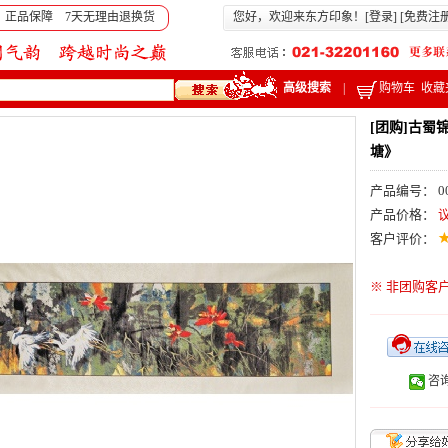
 正品保障 7天无理由退换货
您好，欢迎来东方印象！[
登录
] [
免费注
高级搜索
|
购物车
收藏
[团购]古
塘》
产品编号： 00
产品价格：
客户评价：
※ 非团购客
咨询