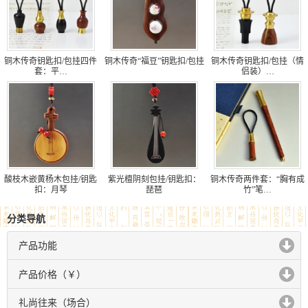
铜木传奇钥匙扣/包挂四件
铜木传奇“福豆”钥匙扣/包挂
铜木传奇钥匙扣/包挂（情
套：平…
侣装）…
酸枝木嵌黄杨木包挂/钥匙
紫光檀阴刻包挂/钥匙扣：
铜木传奇两件套：“胸有成
扣：月琴
琵琶
竹”笔…
分类导航
产品功能
click to expand contents
产品价格（￥）
click to expand contents
礼尚往来（场合）