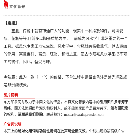
【宝瓶】
宝瓶，传说中就有神通广大的功能，现实中一种摆放物件，可叫瓷
瓶、花瓶等等,目前多以陶瓷质地为主，目前成为风水学上非常重要的一个
工具。据风水专家王舟先生说，风水学中，宝瓶就有吸收煞气，趋吉避凶
的作用，寓意吉祥、富贵、旺财、和谐之意，是古今阳宅风水学里必不可
少的物件，因此，备受青睐。
＊注意：
此为一款（一个）的价格，下单过程中请留言备注是紫光檀款或
是非洲酸枝款。
图片说明
东方印象同时致力于中国文化的传播，本页
文化背景
内容中的
引用图片多来源于
网络
，因无法追溯图片源头和权利人，故不能确定图片是否为共享，
如有侵犯您
的权利，请联系我们删除
，联系邮箱：master@eastimpression.com
广告词说明
本页上的
绝对化用词与功能性用词在此声明全部失效
。个别出现的最高级广告