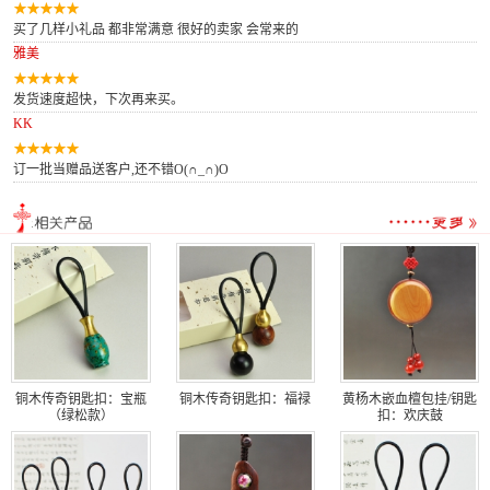
买了几样小礼品 都非常满意 很好的卖家 会常来的
雅美
发货速度超快，下次再来买。
KK
订一批当赠品送客户,还不错O(∩_∩)O
铜木传奇钥匙扣：宝瓶
铜木传奇钥匙扣：福禄
黄杨木嵌血檀包挂/钥匙
（绿松款）
扣：欢庆鼓