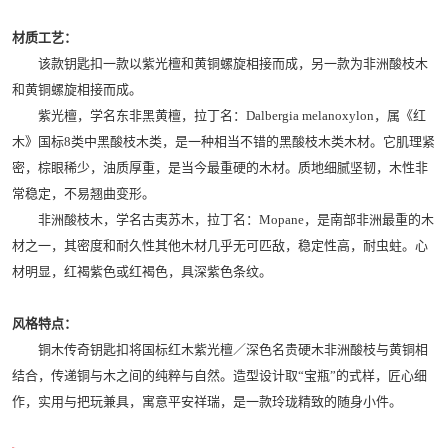
材质工艺：
该款钥匙扣一款以紫光檀和黄铜螺旋相接而成，另一款为非洲酸枝木
和黄铜螺旋相接而成。
紫光檀，学名东非黑黄檀，拉丁名：Dalbergia melanoxylon，属《红
木》国标8类中黑酸枝木类，是一种相当不错的黑酸枝木类木材。它肌理紧
密，棕眼稀少，油质厚重，是当今最重硬的木材。质地细腻坚韧，木性非
常稳定，不易翘曲变形。
非洲酸枝木，学名古夷苏木，拉丁名：Mopane，是南部非洲最重的木
材之一，其密度和耐久性其他木材几乎无可匹敌，稳定性高，耐虫蛀。心
材明显，红褐紫色或红褐色，具深紫色条纹。
风格特点：
铜木传奇钥匙扣将国标红木紫光檀／深色名贵硬木非洲酸枝与黄铜相
结合，传递铜与木之间的纯粹与自然。造型设计取“宝瓶”的式样，匠心细
作，实用与把玩兼具，寓意平安祥瑞，是一款玲珑精致的随身小件。