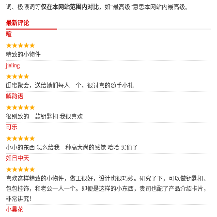
词、极限词等
仅在本网站范围内对比
，如“最高级”意思本网站内最高级。
最新评论
暄
精致的小物件
jialing
闺蜜聚会，送给她们每人一个，很讨喜的随手小礼
解韵语
很别致的一款钥匙扣 我很喜欢
可乐
小小的东西 怎么给我一种高大尚的感觉 哈哈 买值了
如日中天
喜欢这样精致的小物件，做工很好，设计也很巧妙。研究了下，可以做钥匙扣、
包包挂饰，和老公一人一个。即便是这样的小东西，贵司也配了产品介绍卡片，
非常讲究！
小昙花