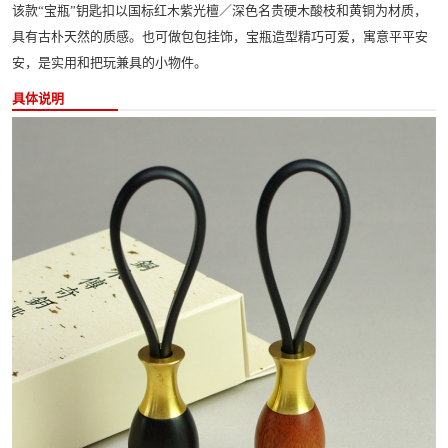
该款“宝瓶”钥匙扣以国标红木紫光檀／深色名贵硬木酸枝和黄铜为材质，
具有古朴天然的质感。也可做包包挂饰，宝瓶造型精巧可爱，寓意平平安
安，是实用和把玩兼具的小物件。
具体说明