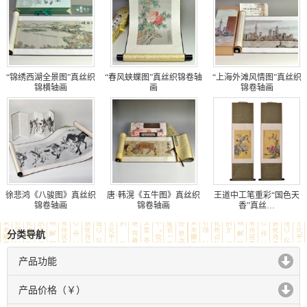
“锦绣西湖全景图”真丝织
“春风蛱蝶图”真丝织锦卷轴
“上海外滩风情图”真丝织
锦横轴画
画
锦卷轴画
徐悲鸿《八骏图》真丝织
唐·韩滉《五牛图》真丝织
王道中工笔重彩“国色天
锦卷轴画
锦卷轴画
香”真丝…
分类导航
产品功能
click to expand contents
产品价格（￥）
click to expand contents