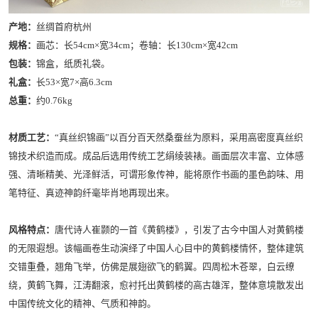
产地：
丝绸首府杭州
规格：
画芯：长54cm×宽34cm；卷轴：长130cm×宽42cm
包装：
锦盒，纸质礼袋。
礼盒：
长53×宽7×高6.3cm
总重：
约0.76kg
材质工艺：
“真丝织锦画”以百分百天然桑蚕丝为原料，采用高密度真丝织
锦技术织造而成。成品后选用传统工艺绢绫装裱。画面层次丰富、立体感
强、清晰精美、光泽鲜活，可谓形象传神，能将原作书画的墨色韵味、用
笔特征、真迹神韵纤毫毕肖地再现出来。
风格特点：
唐代诗人崔颢的一首《黄鹤楼》，引发了古今中国人对黄鹤楼
的无限遐想。该幅画卷生动演绎了中国人心目中的黄鹤楼情怀，整体建筑
交错重叠，翘角飞举，仿佛是展翅欲飞的鹤翼。四周松木苍翠，白云缭
绕，黄鹤飞舞，江涛翻滚，愈衬托出黄鹤楼的高古雄浑，整体意境散发出
中国传统文化的精神、气质和神韵。