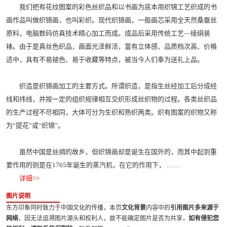
我们把有花纹图案的彩色丝织品和以书画为底本用织锦工艺织成的书
画作品叫做织锦画，也叫彩织。现代织锦画，一般画芯采用全天然桑蚕丝
原料，电脑数码仿真技术精心加工而成。成品后采用传统工艺—绫绢装
裱。由于是真丝色织品，画面光泽鲜活，富有立体感、品质档次高、价格
适中，具有不易褪色、易于收藏等特点，被当今人们奉为送礼上品。
织造是织锦画加工的主要方式。所谓织造，是指生丝经加工后分成经
线和纬线，并按一定的组织规律相互交织形成丝织物的过程。各类丝织品
的生产过程不尽相同，大体可分为生织和熟织两类。织有图案的织物又称
为“提花”或“织锦”。
虽然中国是丝绸的故乡，但织锦画却是诞生在国外的，而其中起到重
要作用的则是在1765年诞生的蒸汽机，在它的作用下， ……
详细>>
图片说明
东方印象同时致力于中国文化的传播，本页
文化背景
内容中的
引用图片多来源于
网络
，因无法追溯图片源头和权利人，故不能确定图片是否为共享，
如有侵犯您