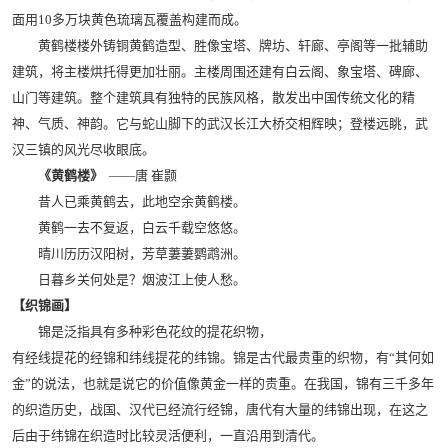
面用10多万块黄色琉璃瓦覆盖构建而成。
黄鹤楼楼外铸铜黄鹤造型、胜像宝塔、牌坊、轩廊、亭阁等一批辅助
建筑，将主楼烘托得更加壮丽。主楼周围还建有白云阁、象宝塔、碑廊、
山门等建筑。整个建筑具有独特的民族风格，散发出中国传统文化的精
神、气质、神韵。它与蛇山脚下的武汉长江大桥交相辉映；登楼远眺，武
汉三镇的风光尽收眼底。
《黄鹤楼》
——唐 崔颢
昔人已乘黄鹤去，此地空余黄鹤楼。
黄鹤一去不复返，白云千载空悠悠。
晴川历历汉阳树，芳草萋萋鹦鹉洲。
日暮乡关何处是？烟波江上使人愁。
【织锦画】
锦是泛指具有多种彩色花纹的提花织物，
有经线提花的经锦和纬线提花的纬锦。锦是古代最贵重的织物，有“其何如
金”的说法，也就是说它的价值像黄金一样的贵重。在我国，锦有三千多年
的织造历史，战国、汉代已经流行经锦，唐代有大量的纬锦出现，在这之
后由于纬锦在织造时比较灵活便利，一直沿用到清代。