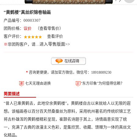
“黄鹤楼”真丝织锦卷轴画
产品编号：00003307
团购价格：
议价
（查看零售价）
客户评价：
查看评价
※
非团购客户，请…
进入零售版面>>
*
咨询更便捷，请加官方微信，微信号：18918009230
七天无理由退换
“东方印象”为何值得信赖？
简要描述
“昔人已乘黄鹤去，此地空余黄鹤楼”。黄鹤楼自古以来就给人以无限的遐
想。该幅画卷以百分百天然桑蚕丝为原料，采用杭州著名的传统织锦工艺
将古朴雄浑的黄鹤楼精彩呈现，崔颢名诗题于其上，诗情画意实现了统
一，充满了古典的浪漫主义色彩，是集欣赏、收藏、馈赠为一体的真丝文
化精品。