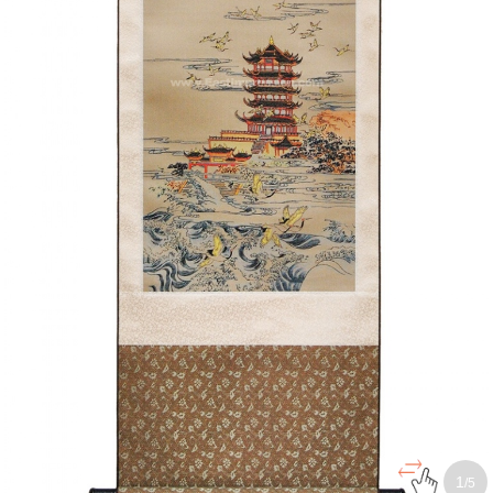
1
/
5