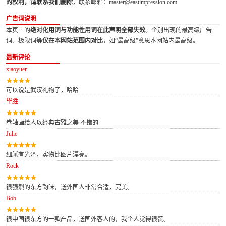
的权利，请联系我们删除
，联系邮箱：master@eastimpression.com
广告词说明
本页上的
绝对化用词与功能性用词在此声明全部失效
。个别出现的最高级广告
词、极限词等
仅在本网站范围内对比
，如“最高级”意思本网站内最高级。
最新评论
xiaoyuer
可以说是武汉礼物了，哈哈
毕胜
卷轴画给人以经典古雅之美 不错的
Julie
细腻有光泽，实物比图片漂亮。
Rock
很强烈的东方韵味，送外国人非常合适，完美。
Bob
很中国很东方的一款产品，送国外客人的，我个人觉得很赞。