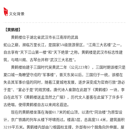
【黄鹤楼】
黄鹤楼位于湖北省武汉市长江南岸的武昌
蛇山之巅，濒临万里长江，是国家5A级旅游景区，“江南三大名楼”之一，
自古享有“天下江山第一楼“和”天下绝景“之称。黄鹤楼是武汉市标志性建
筑，与晴川阁、古琴台并称“武汉三大名胜”。
黄鹤楼始建于三国时代吴黄武二年（公元223年），三国时期该楼只是
夏口城一角瞭望守戍的“军事楼”，晋灭东吴以后，三国归于一统，该楼在
失去其军事价值的同时，随着江夏城地发展，逐步演变成为官商行旅“游必
于是”、“宴必于是”的观赏楼。唐代诗人崔颢在此题下《黄鹤楼》一诗，李
白在此写下《黄鹤楼送孟浩然之广陵》，历代文人墨客在此留下了许多千
古绝唱，使得黄鹤楼自古以来闻名遐迩。
现在的黄鹤楼坐落在海拔61.7米的蛇山顶，以清代“同治楼”为原型设
计，京广铁路的列车从楼下呼啸而过。楼高5层，总高度51.4米，建筑面积
3219平方米。黄鹤楼内部由72根圆柱支撑，外部有60个翘角向外伸展，屋