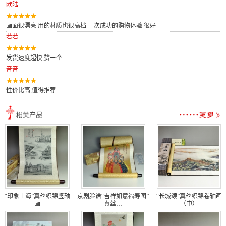
欧陆
画面很漂亮 用的材质也很高档 一次成功的购物体验 很好
若若
发货速度超快,赞一个
咅咅
性价比高,值得推荐
“印象上海”真丝织锦竖轴
京剧脸谱“吉祥如意福寿图”
“长城颂”真丝织锦卷轴画
画
真丝…
（中）