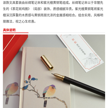
该款文具套装由丝绸笔记本和紫光檀黄铜笔组成。丝绸笔记本以于非闇先
生的《茶花斑鸠图》（局部）装饰，质感细腻华贵。紫光檀黄铜笔将紫光
檀深沉厚重的木质感与黄铜亮丽光泽的金属感相结合。组合实用，风格明
丽雅洁，视之心生欢喜。
具体说明