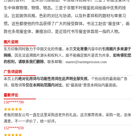
生中体察物理、物情、物态。三是于非闇不时借鉴民间绘画中优秀的技
法。比如装饰风格、色彩的对比与协调，以及朴素祥和的题材与审美习
惯。这些都使他的作品获得了广大的接受群体。书法工赵佶“瘦金体”，画
款也多用瘦金体，兼擅治印，是近现代书写瘦金体首屈一指的人物。
图片说明
东方印象同时致力于中国文化的传播，本页
文化背景
内容中的
引用图片多来源于
网络
，因无法追溯图片源头和权利人，故不能确定图片是否为共享，
如有侵犯您
的权利，请联系我们删除
，联系邮箱：master@eastimpression.com
广告词说明
本页上的
绝对化用词与功能性用词在此声明全部失效
。个别出现的最高级广告
词、极限词等
仅在本网站范围内对比
，如“最高级”意思本网站内最高级。
最新评论
150*****799
老板的朋友公司一直在这里采购送老外的礼品，这次推荐而来，采购一批，总体
满意，不一一评价了，统一好评。
152*****659