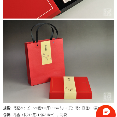
规格：
笔记本：长172×宽98×厚15mm 共198页；笔：直径10×高145 mm
包装：
礼盒（长21×宽21×厚3.5cm）、礼袋