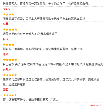
送外国客人，直接帮我一起发货代，十年的合作了，信任品质和服务。
Nancy
图案简单又点睛，只是本人更偏爱那款羊巴皮手账本的笔记本风格
易朴
清雅文艺的办公用品谁人不爱 我非常喜欢的
自问
挺好的，很实用，笔的质感很好，笔记本也比较雅致，整体不错。
康康
自己喜欢 买了这款 收到很惊喜 无论风格和质量 都是上乘的好文具 包装也很精美
女儿奴
先前公司送客户买过这套欢喜的，感觉蛮好的。这次女儿同学转学，要送离别
礼，还是选择这套
如若
你们选货很有特点，品质不错也有文化气息。