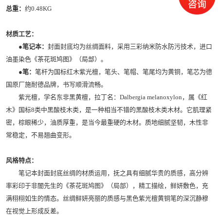
总重：
约0.48KG
材质工艺：
●笔记本：
封面封底均为丝绸面料，采用三彩纳米防水防污技术，进口
油墨染色《茶花斑鸠图》（局部）。
●笔：
笔杆为国标红木紫光檀，笔头、笔帽、笔尾均为黄铜，笔芯为德
国原厂施耐德品牌，书写顺滑流畅。
紫光檀，学名东非黑黄檀，拉丁名：Dalbergia melanoxylon，属《红
木》国标8类中黑酸枝木类，是一种相当不错的黑酸枝木类木材。它肌理紧
密，棕眼稀少，油质厚重，是当今最重硬的木材。质地细腻坚韧，木性非
常稳定，不易翘曲变形。
风格特点：
笔记本封面封底丝绸的材质运用，抚之具有细腻华贵的质感，高分辨
率彩印于非闇先生的《茶花斑鸠图》（局部），精工描绘，鲜妍敷色，充
满栩栩如生的情态。丝绸鲜妍亮丽的质感与黑色紫光檀黄铜笔的深沉静穆
在视觉上形成反差。