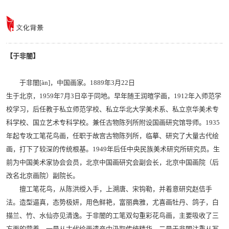
【于非闇】
于非闇[àn]，中国画家。1889年3月22日
生于北京，1959年7月3日卒于同地。早年随王润暄学画，1912年入师范学
校学习，后任教于私立师范学校、私立华北大学美术系、私立京华美术专
科学校、国立艺术专科学校。兼任古物陈列所附设国画研究馆导师。1935
年起专攻工笔花鸟画，任职于故宫古物陈列所，临摹、研究了大量古代绘
画，打下了较深的传统根基。1949年后任中央民族美术研究所研究员。生
前为中国美术家协会会员，北京中国画研究会副会长，北京中国画院（后
改名北京画院）副院长。
擅工笔花鸟，从陈洪绶入手，上溯唐、宋钩勒，并着意研究赵佶手
法。造型逼真，态势极妍，用色鲜艳，富丽典雅，尤喜画牡丹、鸽子，白
描兰、竹、水仙亦见清逸。于非闇的工笔双勾重彩花鸟画，主要吸收了三
方面的营养。一是从古代绘画遗产中汲取传统精华。二是于非闇注重从写