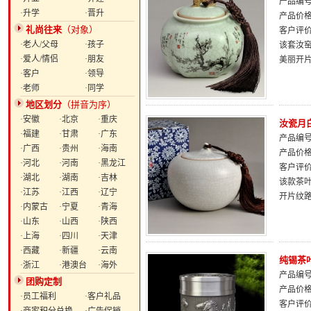
产品编号：
·升学
·晋升
产品价
礼尚往来
（对象）
客户评
·老人/父母
·孩子
该套汝
·爱人/情侣
·朋友
美丽开
·客户
·领导
·老师
·同学
地区划分
（拼音为序）
·安徽
·北京
·重庆
汝瓷月
·福建
·甘肃
·广东
产品编号：
·广西
·贵州
·海南
产品价
·河北
·河南
·黑龙江
客户评
·湖北
·湖南
·吉林
该款茶
·江苏
·江西
·辽宁
开片纹
·内蒙古
·宁夏
·青海
·山东
·山西
·陕西
·上海
·四川
·天津
·西藏
·新疆
·云南
纯锡茶
·浙江
·港澳台
·海外
产品编号：
团购定制
产品价
·员工福利
·客户礼品
客户评