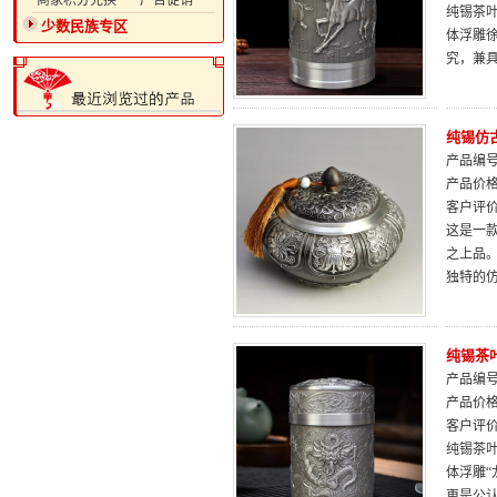
·商家积分兑换
·广告促销
纯锡茶
少数民族专区
体浮雕
究，兼
纯锡仿
产品编号：
产品价
客户评
这是一
之上品
独特的
纯锡茶
产品编号：
产品价
客户评
纯锡茶
体浮雕
更是公