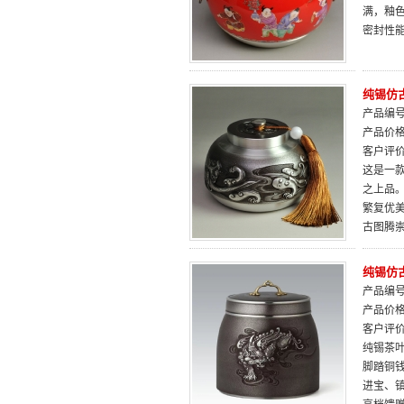
满，釉
密封性
纯锡仿
产品编号：
产品价
客户评
这是一
之上品。
繁复优
古图腾
纯锡仿
产品编号：
产品价
客户评
纯锡茶
脚踏铜
进宝、