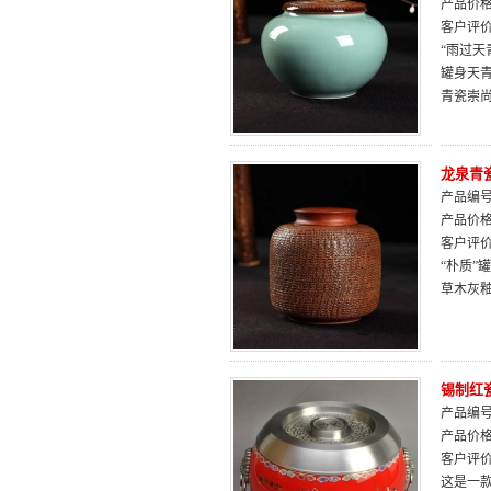
产品价
客户评
“雨过
罐身天
青瓷崇
龙泉青
产品编号：
产品价
客户评
“朴质
草木灰
锡制红
产品编号：
产品价
客户评
这是一