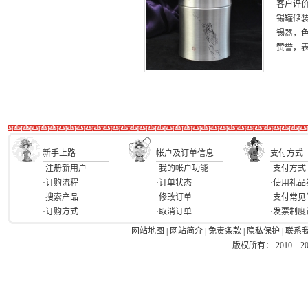
客户评
锡罐储装
锡器，色
赞誉，
新手上路
帐户及订单信息
支付方式
·注册新用户
·我的帐户功能
·支付方式
·订购流程
·订单状态
·使用礼品
·搜索产品
·修改订单
·支付常见
·订购方式
·取消订单
·发票制度
网站地图
|
网站简介
|
免责条款
|
隐私保护
|
联系
版权所有： 2010－2026 Ea