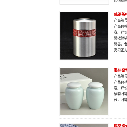
高档馈
纯锡茶叶
产品编号：
产品价
客户评
锡罐储装
锡器，
亮银互
婺州窑
产品编号：
产品价
客户评
该套对
雅，对
稻草烧