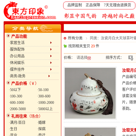
品牌监制 正品保障 7天无理由退换货
产品功能
所有分类
同类：汝瓷月白大天球茶叶
·家居生活
找到相关宝贝
23
件
·服饰配饰
·办公用品
价格：
请选择
排序方式：
·休闲娱乐
·摆件挂件
汝窑月
·商务/政务
产品编号：
产品价格
（￥）
产品价
客户评
·50以下
·50-100
该套汝
·100-300
·300-600
片，随
·600-1000
·1000-2000
茶韵。
·2000-5000
·5000以上
礼尚往来
（场合）
·满月/百日
·婚嫁
·生日
·探病
汝窑天
·开业
·乔迁