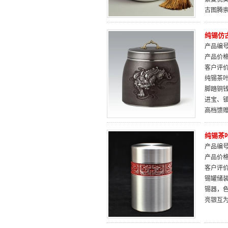
古图腾
纯锡仿
产品编号：
产品价
客户评
纯锡茶
脚踏铜
进宝、
高档馈
纯锡茶叶
产品编号：
产品价
客户评
锡罐储装
锡器，
亮银互