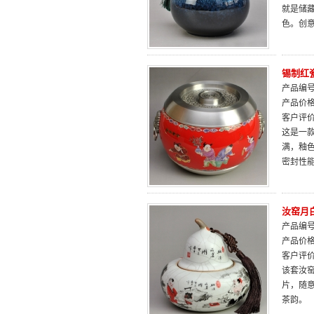
就是储
色。创
锡制红
产品编号：
产品价
客户评
这是一
满，釉
密封性
汝窑月
产品编号：
产品价
客户评
该套汝
片，随
茶韵。