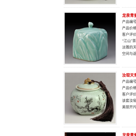
龙泉青
产品编号：
产品价
客户评
“江山
淡雅的
空间与
汝窑天
产品编号：
产品价
客户评
该套汝
美丽开
龙泉青