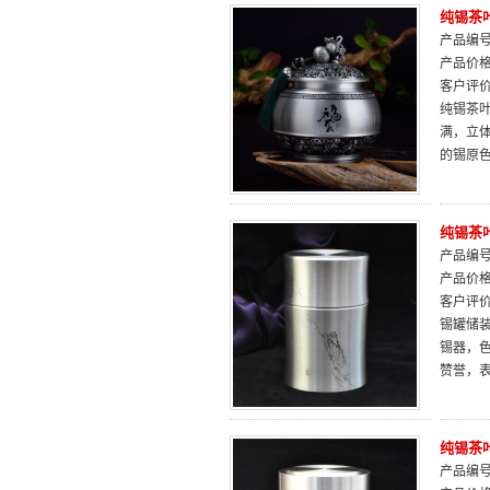
纯锡茶
产品编号：
产品价
客户评
纯锡茶
满，立
的锡原
纯锡茶
产品编号：
产品价
客户评
锡罐储装
锡器，色
赞誉，
纯锡茶
产品编号：