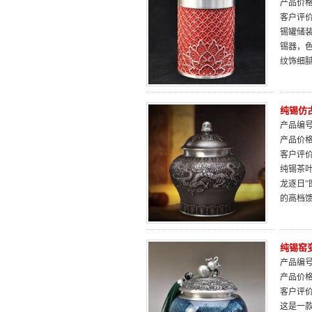
产品价
客户评
锡罐储装
锡器，色
纹饰细
纯锡仿
产品编号：
产品价
客户评
纯锡茶
龙逐日
的高档
纯锡窑
产品编号：
产品价
客户评
这是一