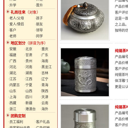
产品编号：
·升学
·晋升
产品价
礼尚往来
（对象）
客户评
·老人/父母
·孩子
这是一
·爱人/情侣
·朋友
之上品
·客户
·领导
独特的
·老师
·同学
地区划分
（拼音为序）
·安徽
·北京
·重庆
纯锡茶
·福建
·甘肃
·广东
产品编号：
·广西
·贵州
·海南
产品价
·河北
·河南
·黑龙江
客户评
·湖北
·湖南
·吉林
纯锡茶
·江苏
·江西
·辽宁
体浮雕
·内蒙古
·宁夏
·青海
更是公
·山东
·山西
·陕西
·上海
·四川
·天津
·西藏
·新疆
·云南
纯锡茶
·浙江
·港澳台
·海外
产品编号：
团购定制
产品价
·员工福利
·客户礼品
客户评