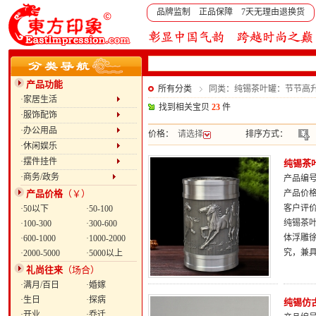
品牌监制 正品保障 7天无理由退换货
产品功能
所有分类
同类：纯锡茶叶罐：节节高
·家居生活
找到相关宝贝
23
件
·服饰配饰
·办公用品
价格：
请选择
排序方式：
·休闲娱乐
·摆件挂件
纯锡茶
·商务/政务
产品编号：
产品价格
（￥）
产品价
客户评
·50以下
·50-100
纯锡茶
·100-300
·300-600
体浮雕
·600-1000
·1000-2000
究，兼
·2000-5000
·5000以上
礼尚往来
（场合）
·满月/百日
·婚嫁
·生日
·探病
纯锡仿
·开业
·乔迁