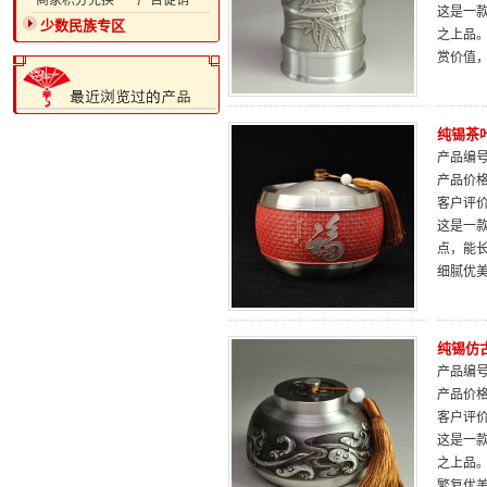
·商家积分兑换
·广告促销
这是一
少数民族专区
之上品
赏价值
纯锡茶
产品编号：
产品价
客户评
这是一
点，能
细腻优
纯锡仿
产品编号：
产品价
客户评
这是一
之上品。
繁复优