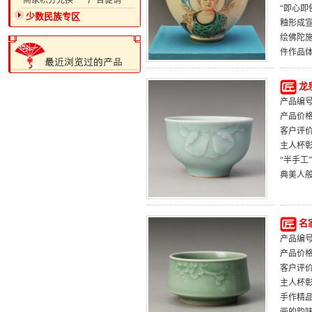
·商家积分兑换
·广告促销
“即心即
少数民族专区
釉形成宣
绘佛陀
件作品
龙
产品编号：
产品价
客户评
主人杯
“半手工
典美人
名
产品编号：
产品价
客户评
主人杯
手作精