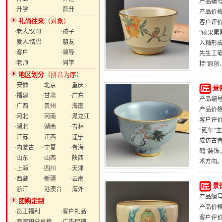
产品编号：
·升学
·晋升
产品价
礼尚往来
（对象）
客户评
·老人/父母
·孩子
“硕果累
·爱人/情侣
·朋友
入釉形成
·客户
·领导
先生工
·老师
·同学
持“原创
地区划分
（拼音为序）
·安徽
·北京
·重庆
景
·福建
·甘肃
·广东
产品编号：
·广西
·贵州
·海南
产品价
·河北
·河南
·黑龙江
客户评
·湖北
·湖南
·吉林
“延年”
·江苏
·江西
·辽宁
成仿古青
·内蒙古
·宁夏
·青海
鹤”装
·山东
·山西
·陕西
术方向
·上海
·四川
·天津
·西藏
·新疆
·云南
景
·浙江
·港澳台
·海外
产品编号：
团购定制
产品价
·员工福利
·客户礼品
客户评