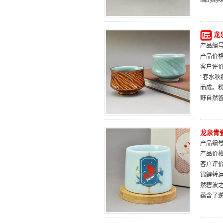
画的韵
龙
产品编号：
产品价
客户评
“春水
而成。
野自然
龙泉青
产品编号：
产品价
客户评
锦鲤转
然碧波之
蕴含了