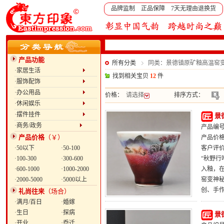
品牌监制 正品保障 7天无理由退换货
产品功能
所有分类
同类：景德镇原矿釉高温窑
·家居生活
找到相关宝贝
12
件
·服饰配饰
·办公用品
价格：
请选择
排序方式：
·休闲娱乐
·摆件挂件
景
·商务/政务
产品编号：
产品价格
（￥）
产品价
·50以下
·50-100
客户评
·100-300
·300-600
“秋野行
·600-1000
·1000-2000
入釉，在
·2000-5000
·5000以上
窑变神
创、手作
礼尚往来
（场合）
·满月/百日
·婚嫁
·生日
·探病
景
·开业
·乔迁