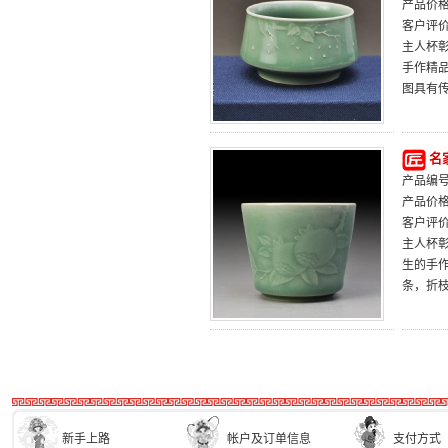
产品价
客户评
主人杯
手作精
图具有
名
产品编号：
产品价
客户评
主人杯
生的手
条，折
新手上路
帐户及订单信息
支付方式