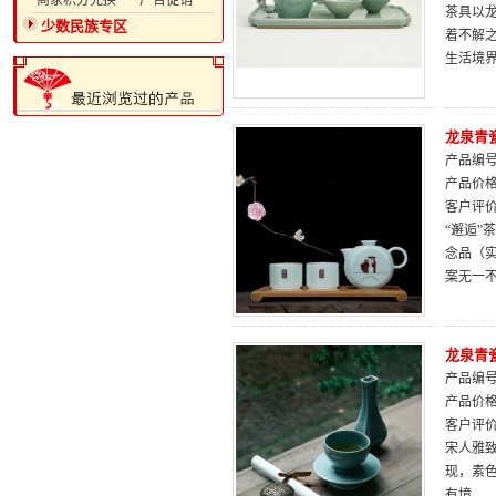
·商家积分兑换
·广告促销
茶具以
少数民族专区
着不解
生活境
龙泉青
产品编号：
产品价
客户评
“邂逅”
念品（实
案无一不
龙泉青
产品编号：
产品价
客户评
宋人雅致
现，素
有境。