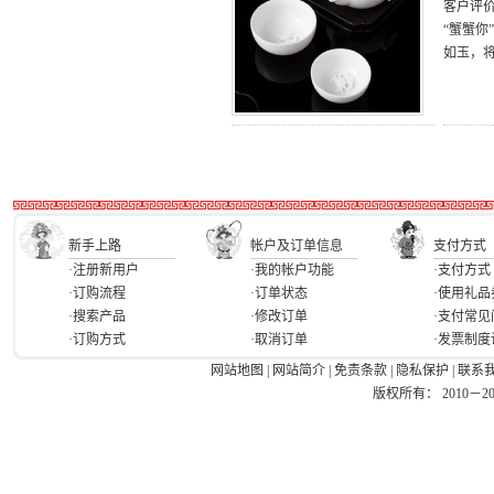
客户评
“蟹蟹
如玉，
新手上路
帐户及订单信息
支付方式
·注册新用户
·我的帐户功能
·支付方式
·订购流程
·订单状态
·使用礼品
·搜索产品
·修改订单
·支付常见
·订购方式
·取消订单
·发票制度
网站地图
|
网站简介
|
免责条款
|
隐私保护
|
联系
版权所有： 2010－2026 Ea