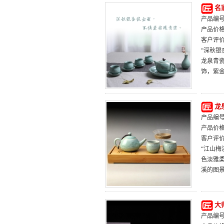
名
产品编号：
产品价
客户评
“深秋银
龙泉青
饰，紫
龙
产品编号：
产品价
客户评
“江山
色淡雅
溪的图
大
产品编号：