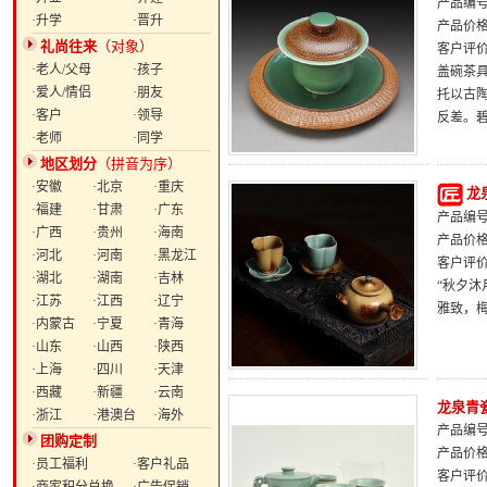
产品编号：
·升学
·晋升
产品价
礼尚往来
（对象）
客户评
·老人/父母
·孩子
盖碗茶
·爱人/情侣
·朋友
托以古
·客户
·领导
反差。
·老师
·同学
地区划分
（拼音为序）
·安徽
·北京
·重庆
龙
·福建
·甘肃
·广东
产品编号：
·广西
·贵州
·海南
产品价
·河北
·河南
·黑龙江
客户评
·湖北
·湖南
·吉林
“秋夕
·江苏
·江西
·辽宁
雅致，
·内蒙古
·宁夏
·青海
·山东
·山西
·陕西
·上海
·四川
·天津
·西藏
·新疆
·云南
龙泉青
·浙江
·港澳台
·海外
产品编号：
团购定制
产品价
·员工福利
·客户礼品
客户评