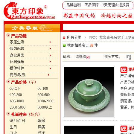
品牌监制 正品保障 7天无理由退换货
产品功能
所有分类
同类：龙泉青瓷名家手工刻
·家居生活
找到相关宝贝
38
件
·服饰配饰
·办公用品
价格：
请选择
排序方式：
·休闲娱乐
·摆件挂件
龙
·商务/政务
产品编号：
产品价格
（￥）
产品价
·50以下
·50-100
客户评
·100-300
·300-600
盖碗茶
·600-1000
·1000-2000
漪荡漾
·2000-5000
·5000以上
若茶，
礼尚往来
（场合）
·满月/百日
·婚嫁
·生日
·探病
龙
·开业
·乔迁