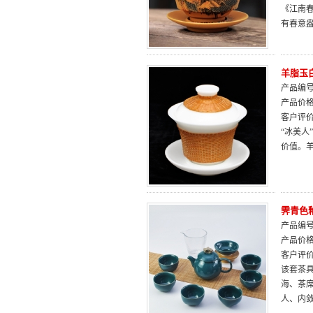
《江南
有春意
羊脂玉
产品编号：
产品价
客户评
“冰美
价值。
霁青色
产品编号：
产品价
客户评
该套茶
海、茶
人、内