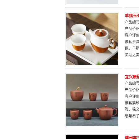
羊脂玉
产品编号：
产品价
客户评
该套茶
值。羊
灵动之
宜兴原
产品编号：
产品价
客户评
该套紫
雅，铭
息与君
婺州窑