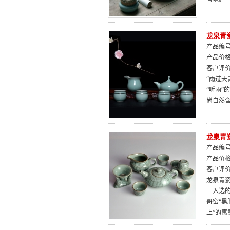
龙泉青
产品编号：
产品价
客户评
“雨过
“听雨
尚自然
龙泉青
产品编号：
产品价
客户评
龙泉青瓷
一入选
哥窑“
上”的寓