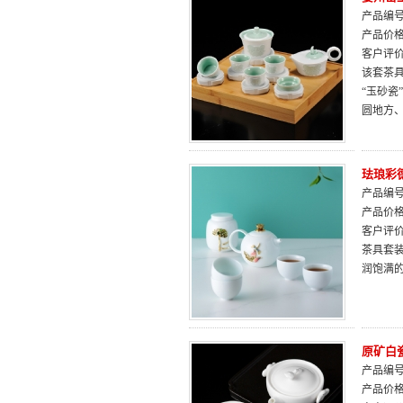
产品编号：
产品价
客户评
该套茶
“玉砂瓷
圆地方
珐琅彩
产品编号：
产品价
客户评
茶具套
润饱满
原矿白
产品编号：
产品价