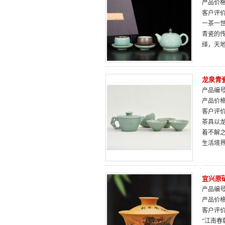
产品价
客户评
一茶一
青瓷的
绎，天
龙泉青
产品编号：
产品价
客户评
茶具以
着不解
生活境
宜兴原
产品编号：
产品价
客户评
“江南