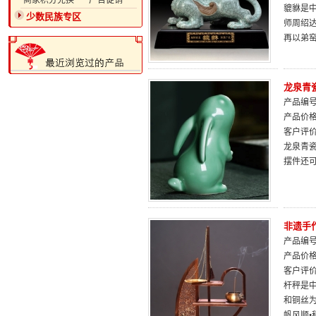
·商家积分兑换
·广告促销
貔貅是
少数民族专区
师周绍
再以弟
龙泉青
产品编号：
产品价
客户评
龙泉青
摆件还
非遗手
产品编号：
产品价
客户评
杆秤是
和铜丝
帆风顺