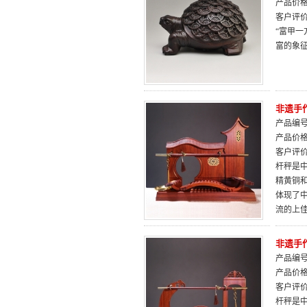
产品价
客户评
“富甲
富的象
非遗手
产品编号：
产品价
客户评
杆秤是
精黄铜
体现了
流的上
非遗手
产品编号：
产品价
客户评
杆秤是