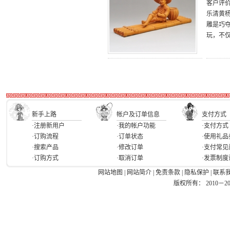
客户评
乐清黄
雕是巧
玩，不
新手上路
帐户及订单信息
支付方式
·注册新用户
·我的帐户功能
·支付方式
·订购流程
·订单状态
·使用礼品
·搜索产品
·修改订单
·支付常见
·订购方式
·取消订单
·发票制度
网站地图
|
网站简介
|
免责条款
|
隐私保护
|
联系
版权所有： 2010－2026 Ea