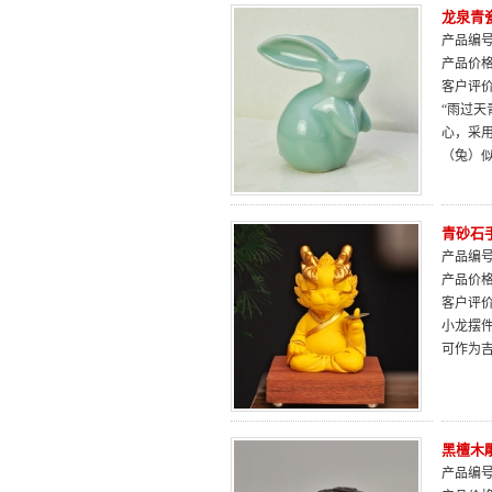
龙泉青
产品编号：
产品价
客户评
“雨过天
心，采
（兔）
青砂石
产品编号：
产品价
客户评
小龙摆
可作为
黑檀木
产品编号：