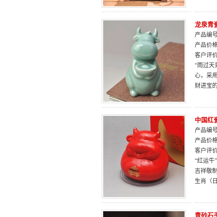
龙泉青
产品编号：
产品价
客户评
“雨过天
心，采
财进宝
中国红
产品编号：
产品价
客户评
“红运牛
吉祥敬
生肖（
青砂石