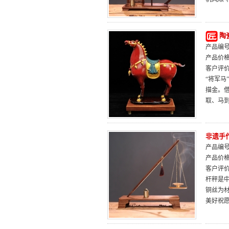
陶
产品编号：
产品价
客户评
“将军
描金。
取、马
非遗手
产品编号：
产品价
客户评
杆秤是
铜丝为材
美好祝