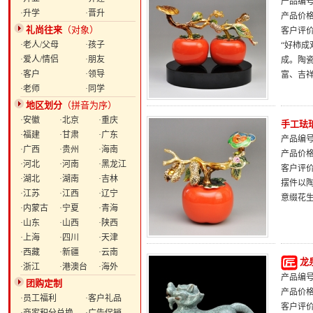
产品编号：
·升学
·晋升
产品价
礼尚往来
（对象）
客户评
·老人/父母
·孩子
“好柿
·爱人/情侣
·朋友
成。陶
·客户
·领导
富、吉
·老师
·同学
地区划分
（拼音为序）
·安徽
·北京
·重庆
手工珐
·福建
·甘肃
·广东
产品编号：
·广西
·贵州
·海南
产品价
·河北
·河南
·黑龙江
客户评
·湖北
·湖南
·吉林
摆件以
·江苏
·江西
·辽宁
意缀花
·内蒙古
·宁夏
·青海
·山东
·山西
·陕西
·上海
·四川
·天津
·西藏
·新疆
·云南
龙
·浙江
·港澳台
·海外
产品编号：
团购定制
产品价
·员工福利
·客户礼品
客户评