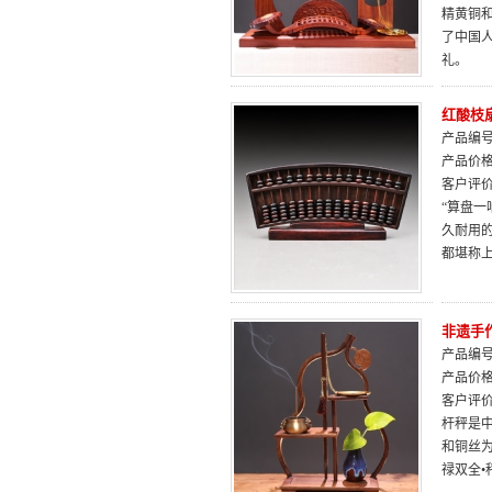
精黄铜
了中国
礼。
红酸枝
产品编号：
产品价
客户评
“算盘一
久耐用
都堪称
非遗手
产品编号：
产品价
客户评
杆秤是
和铜丝
禄双全