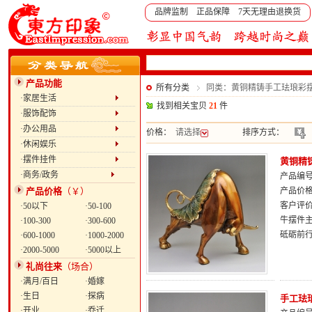
品牌监制 正品保障 7天无理由退换货
产品功能
所有分类
同类：黄铜精铸手工珐琅彩
·家居生活
找到相关宝贝
21
件
·服饰配饰
·办公用品
价格：
请选择
排序方式：
·休闲娱乐
·摆件挂件
黄铜精
·商务/政务
产品编号：
产品价格
（￥）
产品价
客户评
·50以下
·50-100
牛摆件
·100-300
·300-600
砥砺前
·600-1000
·1000-2000
·2000-5000
·5000以上
礼尚往来
（场合）
·满月/百日
·婚嫁
·生日
·探病
手工珐
·开业
·乔迁