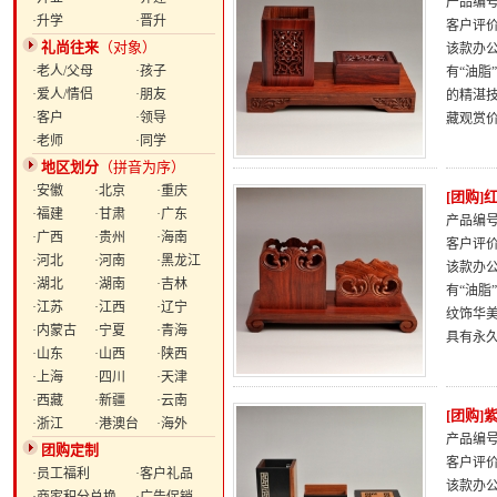
产品编号：
·升学
·晋升
客户评
礼尚往来
（对象）
该款办
·老人/父母
·孩子
有“油
·爱人/情侣
·朋友
的精湛
·客户
·领导
藏观赏
·老师
·同学
地区划分
（拼音为序）
·安徽
·北京
·重庆
[团购
·福建
·甘肃
·广东
产品编号：
·广西
·贵州
·海南
客户评
·河北
·河南
·黑龙江
该款办
·湖北
·湖南
·吉林
有“油
·江苏
·江西
·辽宁
纹饰华
·内蒙古
·宁夏
·青海
具有永
·山东
·山西
·陕西
·上海
·四川
·天津
·西藏
·新疆
·云南
[团购
·浙江
·港澳台
·海外
产品编号：
团购定制
客户评
·员工福利
·客户礼品
该款办公