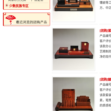
·商家积分兑换
·广告促销
镶嵌等
少数民族专区
方、中
[团购
产品编号：
客户评
该款办
艺精制
净的现
[团购]
产品编号：
客户评
该款套装
素，笔
的质感