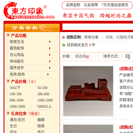
品牌监制 正品保障 7天无理由退换货
产品功能
团购定制
：所有分类
同类：红酸枝浮
·家居生活
找到相关宝贝
9
件
·服饰配饰
·办公用品
价格：
请选择
排序方式：
·休闲娱乐
·摆件挂件
[团购
·商务/政务
产品编号：
产品价格
（￥）
客户评
该款办
·50以下
·50-100
有“油
·100-300
·300-600
的精湛
·600-1000
·1000-2000
具有永
·2000-5000
·5000以上
礼尚往来
（场合）
·满月/百日
·婚嫁
·生日
·探病
[团购
·开业
·乔迁