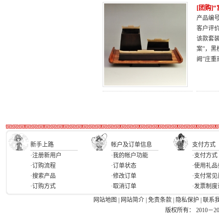
[团购]
产品编号：
客户评
该款套
案”，
阙”庄
新手上路
帐户及订单信息
支付方式
·注册新用户
·我的帐户功能
·支付方式
·订购流程
·订单状态
·使用礼品
·搜索产品
·修改订单
·支付常见
·订购方式
·取消订单
·发票制度
网站地图
|
网站简介
|
免责条款
|
隐私保护
|
联系
版权所有： 2010－2026 Ea