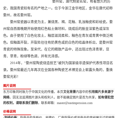
婺州窑，唐代制瓷名窑，有着悠久的历
史，我国青瓷较有名的产地之一。位于今浙江金华地区，金华在唐代初称
婺州，故名婺州窑。
婺州窑瓷器以青瓷为主，兼烧黑、褐、花釉、乳浊釉瓷和彩绘瓷。婺
州窑自西晋晚期开始使用红色粘土做坯料，烧成后的胎呈深紫色或深灰
色。由于使用了白色化妆土，釉层滋润柔和，釉色在青灰或青黄中微泛褐
色。但釉面开裂，开裂处往往有奶黄色或奶白色的结晶体析出，是婺州窑
青瓷的特殊现象。至宋代，在它的精致产品中，还出现过色泽青翠，豆
青、草青，粉绿等色调，并有光泽感。
2014年，“婺州窑陶瓷烧造技艺”被列为国家级非遗保护代表性项目名
录。婺州窑最近几年再次在全国各种陶瓷艺术博览会上崭露头角的，重焕
婺窑光彩！
图片说明
东方印象同时致力于中国文化的传播，本页
文化背景
内容中的
引用图片多来源于
网络
，因无法追溯图片源头和权利人，故不能确定图片是否为共享，
如有侵犯您
的权利，请联系我们删除
，联系邮箱：master@eastimpression.com
价格说明
·划线价格：
指商品的专柜价、吊牌价、厂商指导价或该商品的曾经展示过的销售