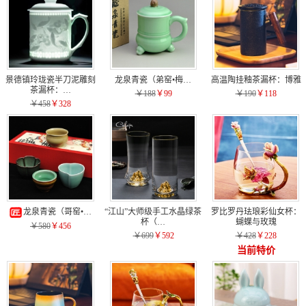
景德镇玲珑瓷半刀泥雕刻
龙泉青瓷（弟窑•梅…
高温陶挂釉茶漏杯：博雅
茶漏杯：…
￥188
￥99
￥190
￥118
￥458
￥328
龙泉青瓷（哥窑•…
“江山”大师级手工水晶绿茶
罗比罗丹珐琅彩仙女杯：
杯（…
蝴蝶与玫瑰
￥580
￥456
￥699
￥592
￥428
￥228
当前特价