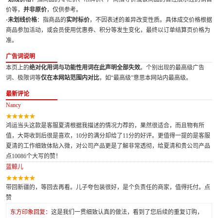
价等，
并非原价
，仅供参考。
·未划线价格
：指商品的
实时标价
，不因表述的差异改变性质。具体成交价格根据
商品参加活动，或会员使用优惠券、积分等发生变化，最终以订单结算页价格为
准。
广告词说明
本页上的
绝对化用词与功能性用词在此声明全部失效
。个别出现的最高级广告
词、极限词等
仅在本网站范围内对比
，如“最高级”意思本网站内最高级。
最新评论
Nancy
鸿运当头这款是客服夏清根据我描述的情况力荐的，果然很适合，而且物有所
值，大哥收到后很是喜欢，10分的满分却给了11分的好评。更值得一提的是客服
夏清的工作细致体贴入微，对公司产品更是了解非常透彻，给夏清和贵公司产品
点10086个大写的赞！
蓝鲸儿
带回新疆的，等回去再看。儿子夸包装很好，是个负责任的商家，值得托付。点
赞
东方印象回复：
这是我们一贯细致认真的做法，看到了您后续的重复订购，