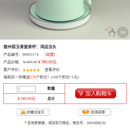
1
/
4
婺州窑玉青瓷茶杯：鸿运当头
产品编号：00003174
（自营）
产品价格：
￥460.00
￥
380.00
元
客户评价：
查看评价
每购买一件赠送
570
个积分！(100个积分=1元)
数量
￥
380.00
元
总计
*
咨询更便捷，请加官方微信，微信号：18918009230