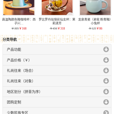
高温陶颜色釉咖啡杯：西
罗比罗丹珐琅彩仙女杯：茉
龙泉青瓷（弟窑.粉青釉）
子…
莉清芳
小兔杯
￥305
￥168
￥456
￥318
￥125
￥86
分类导航
产品功能
click to expand contents
产品价格（￥）
click to expand contents
礼尚往来（场合）
click to expand contents
礼尚往来（对象）
click to expand contents
地区划分（拼音为序）
click to expand contents
团购定制
click to expand contents
少数民族专区