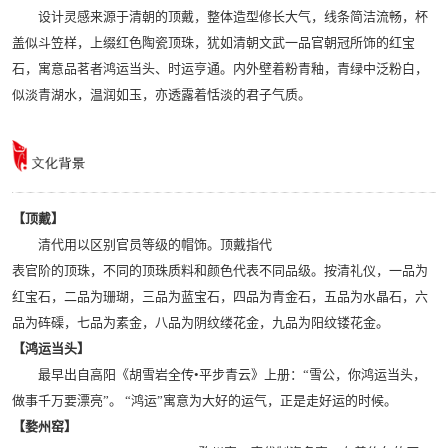
设计灵感来源于清朝的顶戴，整体造型修长大气，线条简洁流畅，杯
盖似斗笠样，上缀红色陶瓷顶珠，犹如清朝文武一品官朝冠所饰的红宝
石，寓意品茗者鸿运当头、时运亨通。内外壁着粉青釉，青绿中泛粉白，
似淡青湖水，温润如玉，亦透露着恬淡的君子气质。
【顶戴】
清代用以区别官员等级的帽饰。顶戴指代
表官阶的顶珠，不同的顶珠质料和颜色代表不同品级。按清礼仪，一品为
红宝石，二品为珊瑚，三品为蓝宝石，四品为青金石，五品为水晶石，六
品为砗磲，七品为素金，八品为阴纹缕花金，九品为阳纹镂花金。
【鸿运当头】
最早出自高阳《胡雪岩全传•平步青云》上册：“雪公，你鸿运当头，
做事千万要漂亮”。 “鸿运”寓意为大好的运气，正是走好运的时候。
【婺州窑】