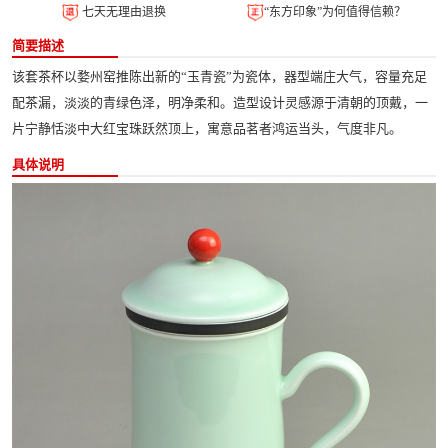
七天无理由退换
“东方印象”为何值得信赖？
简要描述
该套茶杯以婺州窑推陈出新的“玉青瓷”为瓷体，器型端庄大气，容量充足
配茶漏，淡淡的青绿色泽，明净柔和。造型设计灵感源于清朝的顶戴，一
片宁静恬淡中大红宝珠跃然顶上，寓意品茗者鸿运当头，气度非凡。
具体说明