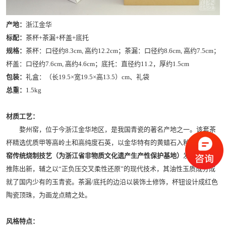
产地：
浙江金华
标配：
茶杯+茶漏+杯盖+底托
规格：
茶杯：口径约8.3cm, 高约12.2cm；茶漏：口径约8.6cm, 高约7.5cm；
杯盖：口径约7.6cm, 高约4.6cm；底托：直径约11.2，厚约1.5cm
包装：
礼盒：（长19.5×宽19.5×高13.5）cm、礼袋
总重：
1.5kg
材质工艺：
婺州窑，位于今浙江金华地区，是我国青瓷的著名产地之一。该套茶
杯精选优质甲等高岭土和高纯度石英，以金华特有的黄蜡石入釉，
将婺州
窑传统烧制技艺（为浙江省非物质文化遗产生产性保护基地）
发扬光大、
推陈出新，辅之以“正负压交叉柔性还原”的现代技术，其油性玉质成分成
就了国内少有的玉青瓷。茶漏/底托的边沿以装饰土修饰，杯钮设计成红色
陶瓷顶珠，为画龙点睛之处。
风格特点：