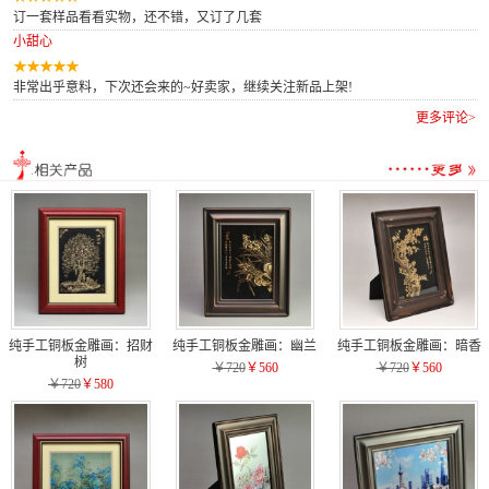
订一套样品看看实物，还不错，又订了几套
小甜心
非常出乎意料，下次还会来的~好卖家，继续关注新品上架!
更多评论>
纯手工铜板金雕画：招财
纯手工铜板金雕画：幽兰
纯手工铜板金雕画：暗香
树
￥720
￥560
￥720
￥560
￥720
￥580