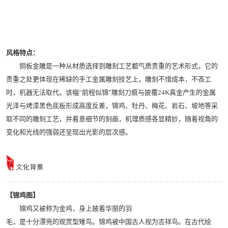
风格特点：
铜板金雕是一种从材质选择到雕刻工艺都气质贵重的艺术形式，它的
贵重之处更体现在稀缺的手工金属雕刻技艺上，雕刻不惜成本，不吝工
时，机器无法取代。该幅“前程似锦”雕刻刀痕与披覆24K真金产生的金属
光泽与烤漆黑色底板形成高度反差，锦鸡、牡丹、梅花、岩石、坡地等采
取不同的雕刻工艺，并着意细节的刻画，机理质感各显精妙，随着视角的
变化和光线的强弱还呈现出光影的层次感。
【锦鸡图】
锦鸡又被称为金鸡，身上披着华丽的羽
毛，是十分漂亮的观赏型雉鸟。锦鸡被中国古人视为吉祥鸟。在古代绘