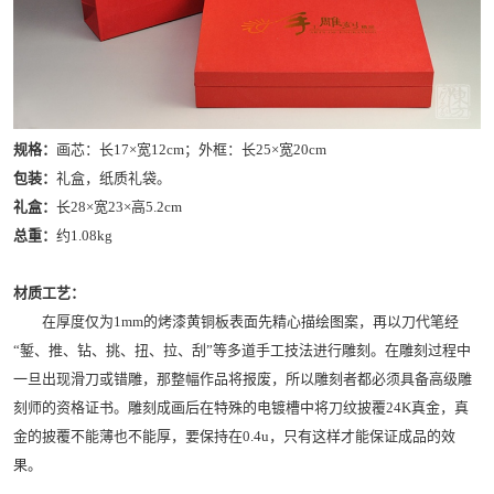
规格：
画芯：长17×宽12cm；外框：长25×宽20cm
包装：
礼盒，纸质礼袋。
礼盒：
长28×宽23×高5.2cm
总重：
约1.08kg
材质工艺：
在厚度仅为1mm的烤漆黄铜板表面先精心描绘图案，再以刀代笔经
“錾、推、钻、挑、扭、拉、刮”等多道手工技法进行雕刻。在雕刻过程中
一旦出现滑刀或错雕，那整幅作品将报废，所以雕刻者都必须具备高级雕
刻师的资格证书。雕刻成画后在特殊的电镀槽中将刀纹披覆24K真金，真
金的披覆不能薄也不能厚，要保持在0.4u，只有这样才能保证成品的效
果。