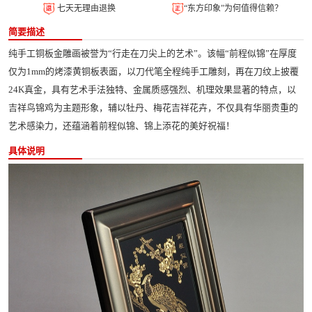
七天无理由退换
“东方印象”为何值得信赖？
简要描述
纯手工铜板金雕画被誉为“行走在刀尖上的艺术”。该幅“前程似锦”在厚度
仅为1mm的烤漆黄铜板表面，以刀代笔全程纯手工雕刻，再在刀纹上披覆
24K真金，具有艺术手法独特、金属质感强烈、机理效果显著的特点，以
吉祥鸟锦鸡为主题形象，辅以牡丹、梅花吉祥花卉，不仅具有华丽贵重的
艺术感染力，还蕴涵着前程似锦、锦上添花的美好祝福！
具体说明