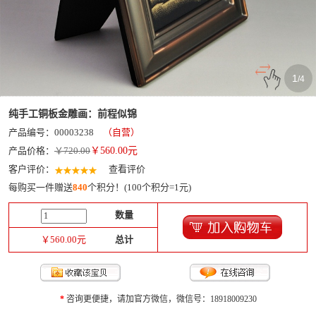
1
/
4
纯手工铜板金雕画：前程似锦
产品编号：00003238
（自营）
产品价格：
￥720.00
￥
560.00
元
客户评价：
查看评价
每购买一件赠送
840
个积分！(100个积分=1元)
数量
￥
560.00
元
总计
*
咨询更便捷，请加官方微信，微信号：18918009230