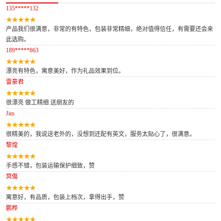
135*****132
产品我们很满意，非常的有特色，包装非常精细，绝对值得信任，有需要还会来
此选购。
189*****863
漂亮有特色，寓意美好，作为礼品效果到位。
雷豪君
很漂亮 做工精细 送朋友的
Jim
很精美的，我说送老外的，没想到还配有英文，服务太贴心了，很满意。
黎煌
手感不错，包装运输保护细致，赞
冥傷
寓意好，有品质，包装上档次，拿得出手，赞
鹏桦