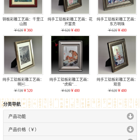
铜板彩雕工艺画：千里江
纯手工铝板彩雕工艺画：花
纯手工铝板彩雕工艺画：
山图
开富贵
东方明珠
￥620
￥360
￥620
￥480
￥620
￥480
纯手工铝板彩雕工艺画：
纯手工铝板彩雕工艺画：
纯手工铝板彩雕工艺画：
明…
“虎痴”…
观音
￥720
￥520
￥620
￥480
￥620
￥480
分类导航
产品功能
click to expand contents
产品价格（￥）
click to expand contents