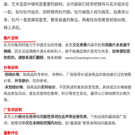
画、艺术造型中锦鸡是重要的题材。古代画家们经常把锦鸡与花卉组合在
一起，如与牡丹组合，则称锦鸡牡丹图。牡丹被国人视为国花，自唐宋以
来，牡丹一直是雍容富贵、繁荣昌盛的象征。两者结合则寓意前程似锦、
锦上添花。
图片说明
东方印象同时致力于中国文化的传播，本页
文化背景
内容中的
引用图片多来源于
网络
，因无法追溯图片源头和权利人，故不能确定图片是否为共享，
如有侵犯您
的权利，请联系我们删除
，联系邮箱：master@eastimpression.com
价格说明
·划线价格：
指商品的专柜价、吊牌价、厂商指导价或该商品的曾经展示过的销售
价等，
并非原价
，仅供参考。
·未划线价格
：指商品的
实时标价
，不因表述的差异改变性质。具体成交价格根据
商品参加活动，或会员使用优惠券、积分等发生变化，最终以订单结算页价格为
准。
广告词说明
本页上的
绝对化用词与功能性用词在此声明全部失效
。个别出现的最高级广告
词、极限词等
仅在本网站范围内对比
，如“最高级”意思本网站内最高级。
最新评论