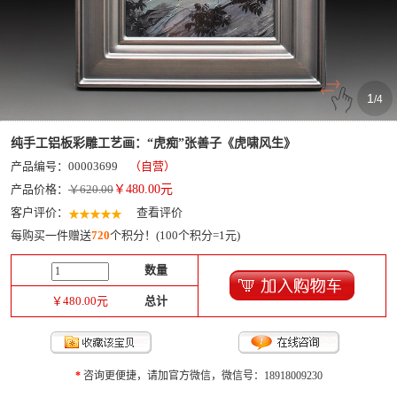
1
/
4
纯手工铝板彩雕工艺画：“虎痴”张善子《虎啸风生》
产品编号：00003699
（自营）
产品价格：
￥620.00
￥
480.00
元
客户评价：
查看评价
每购买一件赠送
720
个积分！(100个积分=1元)
数量
￥
480.00
元
总计
*
咨询更便捷，请加官方微信，微信号：18918009230