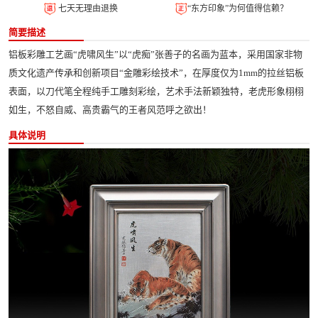
七天无理由退换
“东方印象”为何值得信赖？
简要描述
铝板彩雕工艺画“虎啸风生”以“虎痴”张善子的名画为蓝本，采用国家非物
质文化遗产传承和创新项目“金雕彩绘技术”，在厚度仅为1mm的拉丝铝板
表面，以刀代笔全程纯手工雕刻彩绘，艺术手法新颖独特，老虎形象栩栩
如生，不怒自威、高贵霸气的王者风范呼之欲出！
具体说明