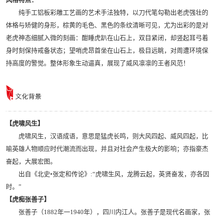
纯手工铝板彩雕工艺画的艺术手法独特，以刀代笔勾勒出老虎强壮的
体格与矫健的身形，棕黄的毛色、黑色的条纹清晰可见，尤为出彩的是对
老虎神态细腻入微的刻画：酣睡虎趴在山石上，双目紧闭，却竖起耳弓着
身时刻保持戒备状态；望哨虎昂首坐在山石上，极目远眺，对周遭环境保
持高度的警觉。整体形象生动逼真，展现了威风凛凛的王者风范！
【虎啸风生】
虎啸风生，汉语成语，意思是猛虎长鸣，则大风四起、威风四起，比
喻英雄人物顺应时代潮流而出现，并且对社会产生极大的影响；亦指豪杰
奋起，大展宏图。
出自《北史•张定和传论》:“虎啸生风，龙腾云起，英贤奋发，亦各因
时。”
【虎痴张善子】
张善子（1882年一1940年），四川内江人。张善子是现代名画家，张