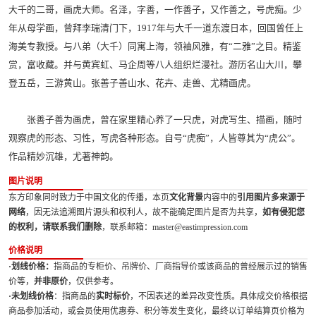
大千的二哥，画虎大师。名泽，字善，一作善子，又作善之，号虎痴。少
年从母学画，曾拜李瑞清门下，1917年与大千一道东渡日本，回国曾任上
海美专教授。与八弟（大千）同寓上海，领袖风雅，有“二雅”之目。精鉴
赏，富收藏。并与黄宾虹、马企周等八人组织烂漫社。游历名山大川，攀
登五岳，三游黄山。张善子善山水、花卉、走兽、尤精画虎。
张善子善为画虎，曾在家里精心养了一只虎，对虎写生、描画，随时
观察虎的形态、习性，写虎各种形态。自号“虎痴”，人皆尊其为“虎公”。
作品精妙沉雄，尤著神韵。
图片说明
东方印象同时致力于中国文化的传播，本页
文化背景
内容中的
引用图片多来源于
网络
，因无法追溯图片源头和权利人，故不能确定图片是否为共享，
如有侵犯您
的权利，请联系我们删除
，联系邮箱：master@eastimpression.com
价格说明
·划线价格：
指商品的专柜价、吊牌价、厂商指导价或该商品的曾经展示过的销售
价等，
并非原价
，仅供参考。
·未划线价格
：指商品的
实时标价
，不因表述的差异改变性质。具体成交价格根据
商品参加活动，或会员使用优惠券、积分等发生变化，最终以订单结算页价格为