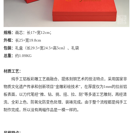
规格：
画芯：长17×宽12cm；
外框：
长25×宽19.8cm
包装：
礼盒（长29.5×宽24.5×高5cm）、礼袋
总重：
约1.09KG
材质工艺：
纯手工铝板彩雕工艺画融合、提炼刻铜艺术的技法特点，采用国家非
物质文化遗产传承和创新项目“金雕彩绘技术”，在厚度仅为1mm的拉丝铝
板表面，以刀代笔经“推、钻、挑、扭、拉、刮”等多道工艺雕刻，再经清
洗、全彩上色、防氧化防变色处理、装裱完成。由于整个流程都是纯手工
制作完成，所以没有两幅作品是一模一样的。
风格特点：