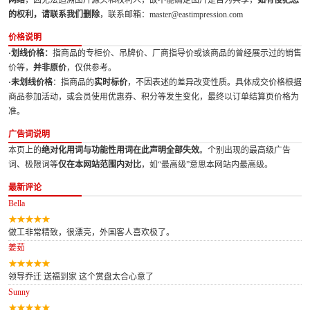
网络
，因无法追溯图片源头和权利人，故不能确定图片是否为共享，
如有侵犯您
的权利，请联系我们删除
，联系邮箱：master@eastimpression.com
价格说明
·划线价格：
指商品的专柜价、吊牌价、厂商指导价或该商品的曾经展示过的销售
价等，
并非原价
，仅供参考。
·未划线价格
：指商品的
实时标价
，不因表述的差异改变性质。具体成交价格根据
商品参加活动，或会员使用优惠券、积分等发生变化，最终以订单结算页价格为
准。
广告词说明
本页上的
绝对化用词与功能性用词在此声明全部失效
。个别出现的最高级广告
词、极限词等
仅在本网站范围内对比
，如“最高级”意思本网站内最高级。
最新评论
Bella
做工非常精致，很漂亮，外国客人喜欢极了。
姜茹
领导乔迁 送福到家 这个赏盘太合心意了
Sunny