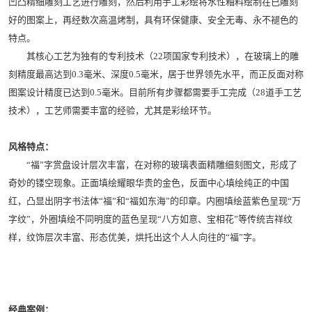
凹凸精细雕刻工艺进行雕刻，然后利用手工彩绘将水性釉料绘制在已雕刻
好的图案上，再经数次高温烤制，具有环保健康、安全无毒、永不褪色的
特点。
其核心工艺为独有的专利技术（22项国家专利技术），在玻璃上的雕
刻精度最高达到0.3毫米、深度0.5毫米，居于世界领先水平，而正反面对称
图案设计精度已达到0.5毫米。目前所有步骤都需要手工完成（28道手工艺
技术），工艺师需要丰富的经验，尤其是彩绘环节。
风格特点：
“福”字赏盘设计层次丰富，在对称的玻璃表面精雕细刻图文，形成了
奇妙的镂空现象。正面填绘耀眼华贵的金色，反面中心填绘纯正的中国
红，凸显出阴字书法体“福”和“福如东海”的印章。内圈填绘蓝紫色呈现“万
字纹”，外圈填绘不同明度的蓝色呈现“八方如意、宝相花”等传统吉祥纹
样，纹饰层次丰富、形态优美，烘托出这个人人向往的“福”字。
经典案例：