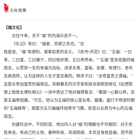
【福文化】
古往今来，关于“福”的内涵众说不一。
《礼记》有曰：“福者，百顺之名也。”也
就是说，“福”有顺利、诸事如意的含义。《尚书•洪范》曰：“五福：一曰
寿，二曰富，三曰康宁，四曰攸好德，五曰考终命。”“五福”是多层面的福
观念，以贯穿一生的幸福为目标，讲求长寿、富裕、安康、有德行，老年
无疾而终，认为这样的人生才是完美的。韩非子曰：“全寿富贵之谓福。”
这是长寿加富贵的福观念。宋朝著名的文学家和政治家欧阳修在《纪德陈
情上致政太傅杜相公》一诗中表达了他对福德看法：“事国一心勤以瘁，还
家五福寿而康。”可见，他认为五福的核心是长寿、健康。盛行于明清时期
的“五福捧寿”，图案为五只蝙蝠环绕寿字飞舞，彰显以长寿为中心的五福
观念。
封建社会中，不同阶层、地位的人对“福”的理解也不尽相同：对于农
民来说，有自己的土地，春种秋收，风调雨顺，丰衣足食就是福；而平民