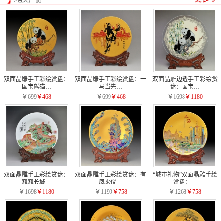
双面晶雕手工彩绘赏盘：
双面晶雕手工彩绘赏盘：一
双面晶雕边透手工彩绘赏
国宝熊猫…
马当先…
盘：国宝…
￥699
￥468
￥699
￥468
￥1698
￥1180
双面晶雕手工彩绘赏盘：
双面晶雕手工彩绘赏盘：有
“城市礼物”双面晶雕手绘
巍巍长城…
凤来仪…
赏盘：…
￥1698
￥1180
￥1199
￥758
￥1268
￥758