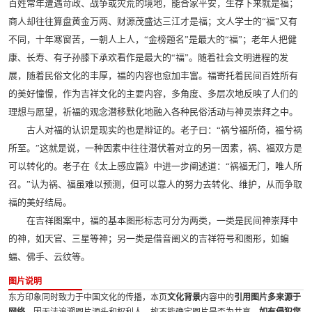
百姓常年遭遇苛政、战争或灾荒的境地，能合家平安，生存下来就是福；
商人却往往算盘黄金万两、财源茂盛达三江才是福；文人学士的“福”又有
不同，十年寒窗苦，一朝人上人，“金榜题名”是最大的“福”；老年人把健
康、长寿、有子孙膝下承欢看作是最大的“福”。随着社会文明进程的发
展，随着民俗文化的丰厚，福的内容也愈加丰富。福寄托着民间百姓所有
的美好憧憬，作为吉祥文化的主要内容，多角度、多层次地反映了人们的
理想与愿望，祈福的观念潜移默化地融入各种民俗活动与神灵崇拜之中。
古人对福的认识是现实的也是辩证的。老子曰：“祸兮福所倚，福兮祸
所至。”这就是说，一种因素中往往潜伏着对立的另一因素，祸、福双方是
可以转化的。老子在《太上感应篇》中进一步阐述道：“祸福无门，唯人所
召。”认为祸、福虽难以预测，但可以靠人的努力去转化、维护，从而争取
福的美好结局。
在吉祥图案中，福的基本图形标志可分为两类，一类是民间神崇拜中
的神，如天官、三星等神；另一类是借音阐义的吉祥符号和图形，如蝙
蝠、佛手、云纹等。
图片说明
东方印象同时致力于中国文化的传播，本页
文化背景
内容中的
引用图片多来源于