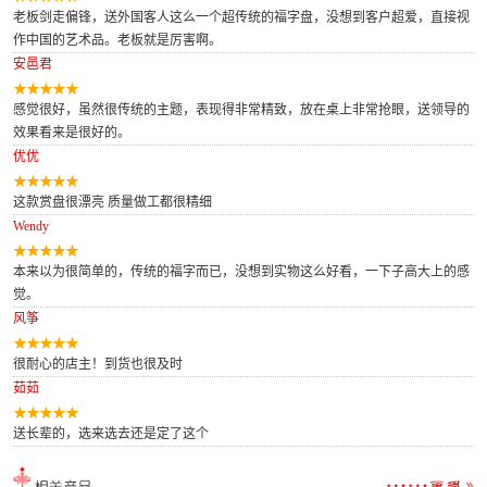
老板剑走偏锋，送外国客人这么一个超传统的福字盘，没想到客户超爱，直接视
作中国的艺术品。老板就是厉害啊。
安邑君
感觉很好，虽然很传统的主题，表现得非常精致，放在桌上非常抢眼，送领导的
效果看来是很好的。
优优
这款赏盘很漂亮 质量做工都很精细
Wendy
本来以为很简单的，传统的福字而已，没想到实物这么好看，一下子高大上的感
觉。
风筝
很耐心的店主！到货也很及时
茹茹
送长辈的，选来选去还是定了这个