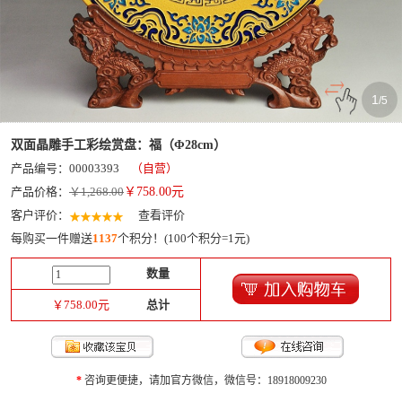
1
/
5
双面晶雕手工彩绘赏盘：福（Φ28cm）
产品编号：00003393
（自营）
产品价格：
￥1,268.00
￥
758.00
元
客户评价：
查看评价
每购买一件赠送
1137
个积分！(100个积分=1元)
数量
￥
758.00
元
总计
*
咨询更便捷，请加官方微信，微信号：18918009230