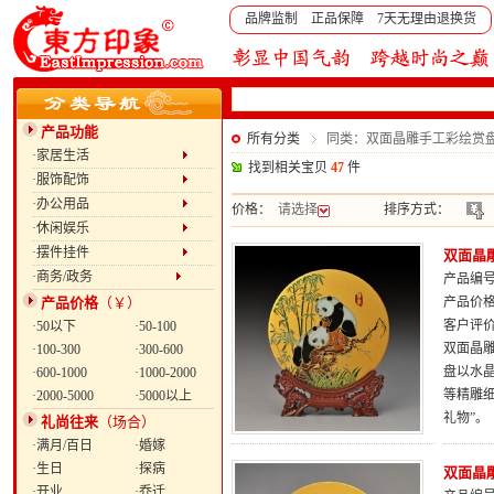
品牌监制 正品保障 7天无理由退换货
产品功能
所有分类
同类：双面晶雕手工彩绘赏盘
·家居生活
找到相关宝贝
47
件
·服饰配饰
·办公用品
价格：
请选择
排序方式：
·休闲娱乐
·摆件挂件
双面晶雕
·商务/政务
产品编号：
产品价格
（￥）
产品价
客户评
·50以下
·50-100
双面晶雕
·100-300
·300-600
盘以水
·600-1000
·1000-2000
等精雕
·2000-5000
·5000以上
礼物”。
礼尚往来
（场合）
·满月/百日
·婚嫁
·生日
·探病
双面晶雕
·开业
·乔迁