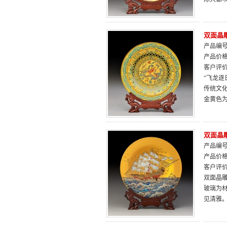
双面晶
产品编号：
产品价
客户评
“飞龙
传统文
金黄色
双面晶
产品编号：
产品价
客户评
双面晶
玻璃为
见清雅