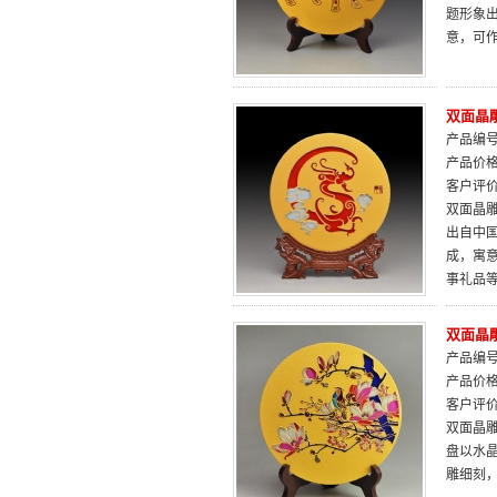
题形象
意，可
双面晶
产品编号：
产品价
客户评
双面晶雕
出自中
成，寓
事礼品
双面晶雕
产品编号：
产品价
客户评
双面晶雕
盘以水
雕细刻