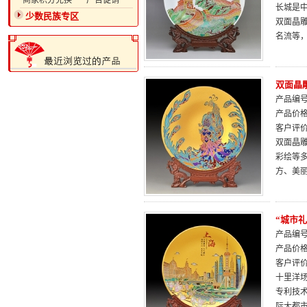
·商家积分兑换
·广告促销
长城是中
少数民族专区
双面晶
名流等，
双面晶
产品编号：
产品价
客户评
双面晶
彩绘等
方、美
“城市
产品编号：
产品价
客户评
十里洋
专利技
际大都市