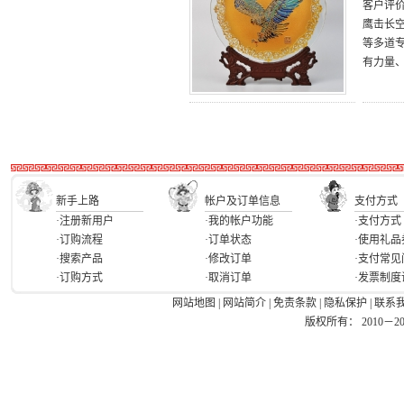
客户评
鹰击长
等多道
有力量
新手上路
帐户及订单信息
支付方式
·注册新用户
·我的帐户功能
·支付方式
·订购流程
·订单状态
·使用礼品
·搜索产品
·修改订单
·支付常见
·订购方式
·取消订单
·发票制度
网站地图
|
网站简介
|
免责条款
|
隐私保护
|
联系
版权所有： 2010－2026 Ea