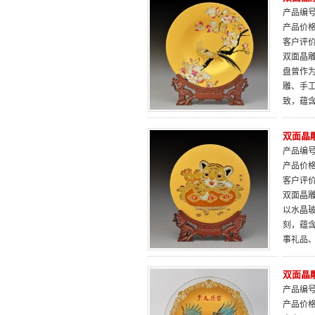
产品编号：
产品价
客户评
双面晶雕
盘曾作
雕、手
致，蕴
双面晶雕
产品编号：
产品价
客户评
双面晶雕
以水晶
刻，蕴
事礼品
双面晶
产品编号：
产品价