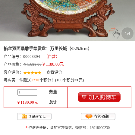
1
/
4
掐丝双面晶雕手绘赏盘：万里长城（Φ25.5cm）
产品编号：00003394
（自营）
产品价格：
￥1,688.00
￥
1180.00
元
客户评价：
查看评价
每购买一件赠送
1770
个积分！(100个积分=1元)
数量
￥
1180.00
元
总计
*
咨询更便捷，请加官方微信，微信号：18918009230