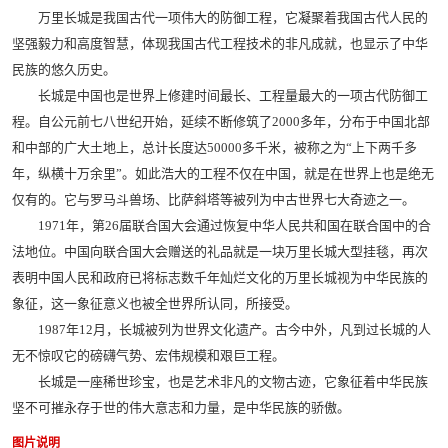
万里长城是我国古代一项伟大的防御工程，它凝聚着我国古代人民的
坚强毅力和高度智慧，体现我国古代工程技术的非凡成就，也显示了中华
民族的悠久历史。
长城是中国也是世界上修建时间最长、工程量最大的一项古代防御工
程。自公元前七八世纪开始，延续不断修筑了2000多年，分布于中国北部
和中部的广大土地上，总计长度达50000多千米，被称之为“上下两千多
年，纵横十万余里”。如此浩大的工程不仅在中国，就是在世界上也是绝无
仅有的。它与罗马斗兽场、比萨斜塔等被列为中古世界七大奇迹之一。
1971年，第26届联合国大会通过恢复中华人民共和国在联合国中的合
法地位。中国向联合国大会赠送的礼品就是一块万里长城大型挂毯，再次
表明中国人民和政府已将标志数千年灿烂文化的万里长城视为中华民族的
象征，这一象征意义也被全世界所认同，所接受。
1987年12月，长城被列为世界文化遗产。古今中外，凡到过长城的人
无不惊叹它的磅礴气势、宏伟规模和艰巨工程。
长城是一座稀世珍宝，也是艺术非凡的文物古迹，它象征着中华民族
坚不可摧永存于世的伟大意志和力量，是中华民族的骄傲。
图片说明