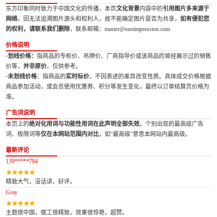
东方印象同时致力于中国文化的传播，本页
文化背景
内容中的
引用图片多来源于
网络
，因无法追溯图片源头和权利人，故不能确定图片是否为共享，
如有侵犯您
的权利，请联系我们删除
，联系邮箱：master@eastimpression.com
价格说明
·划线价格：
指商品的专柜价、吊牌价、厂商指导价或该商品的曾经展示过的销售
价等，
并非原价
，仅供参考。
·未划线价格
：指商品的
实时标价
，不因表述的差异改变性质。具体成交价格根据
商品参加活动，或会员使用优惠券、积分等发生变化，最终以订单结算页价格为
准。
广告词说明
本页上的
绝对化用词与功能性用词在此声明全部失效
。个别出现的最高级广告
词、极限词等
仅在本网站范围内对比
，如“最高级”意思本网站内最高级。
最新评论
139*****784
精致大气，没话讲，好评。
Gray
主题很中国，做工很精致，效果很惊艳，超赞。