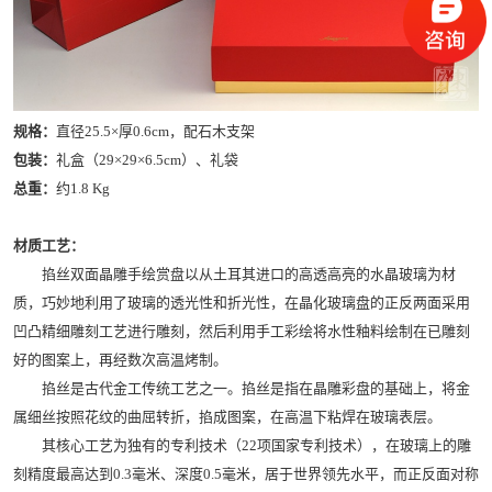
规格：
直径25.5×厚0.6cm，配石木支架
包装：
礼盒（29×29×6.5cm）、礼袋
总重：
约1.8 Kg
材质工艺：
掐丝双面晶雕手绘赏盘以从土耳其进口的高透高亮的水晶玻璃为材
质，巧妙地利用了玻璃的透光性和折光性，在晶化玻璃盘的正反两面采用
凹凸精细雕刻工艺进行雕刻，然后利用手工彩绘将水性釉料绘制在已雕刻
好的图案上，再经数次高温烤制。
掐丝是古代金工传统工艺之一。掐丝是指在晶雕彩盘的基础上，将金
属细丝按照花纹的曲屈转折，掐成图案，在高温下粘焊在玻璃表层。
其核心工艺为独有的专利技术（22项国家专利技术），在玻璃上的雕
刻精度最高达到0.3毫米、深度0.5毫米，居于世界领先水平，而正反面对称