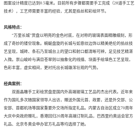
图案设计精度已达到0.5毫米。目前所有步骤都需要手工完成（28道手工艺
技术），工艺师需要丰富的经验，尤其是掐丝和彩绘环节。
风格特点：
“万里长城”赏盘以明亮的金色衬底，在对称的玻璃表面精雕细刻，形
成了奇妙的镂空现象。蜿蜒盘旋的长城与如意纹边饰以精美绝伦的掐丝技
艺呈现，城砖、条石乃至城台上的望口和射口都清晰可辨，足见技艺精湛
入微。崇山峻岭与满目苍翠则以抽象化的线描、块面手绘填色工艺呈现，
色彩丰富，虚实相间，更衬托出长城雄浑壮观的气势。
经典案例：
双面晶雕手工彩绘赏盘是国内外高端玻璃工艺品的杰出代表。近年来
作为国礼多次随国家领导人出访，赠送外国元首、政要，还是外交部、公
安部、首都机场等国家重要外交场所指定礼品。内蒙古自治区成立70周年
大庆中央政府赠礼，香港回归20周年高端订制礼品，巴西里约奥运会官方
礼品、北京冬奥会申办官方礼品等均选择了她。