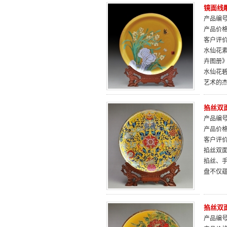
镜面线
产品编号：
产品价
客户评
水仙花素
卉图册
水仙花
艺术的
掐丝双面
产品编号：
产品价
客户评
掐丝双
掐丝、
盘不仅
掐丝双面
产品编号：