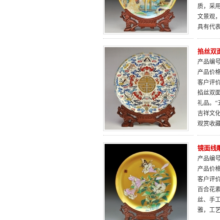
质，采
文景观
具有代表
掐丝双面
产品编号：
产品价
客户评
掐丝双
礼品。
吉祥文
观赏收
镜面线
产品编号：
产品价
客户评
百合花素
丝、手
雅，工