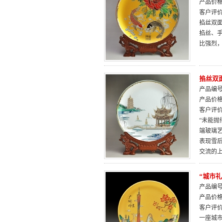
产品价
客户评
掐丝双
掐丝、
比强烈
掐丝双面
产品编号：
产品价
客户评
“未能抛
端玻璃
表现雪
交流的
“城市礼
产品编号：
产品价
客户评
一座城