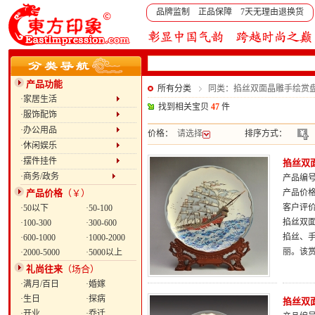
品牌监制 正品保障 7天无理由退换货
产品功能
所有分类
同类：掐丝双面晶雕手绘赏盘：
·家居生活
找到相关宝贝
47
件
·服饰配饰
·办公用品
价格：
请选择
排序方式：
·休闲娱乐
·摆件挂件
掐丝双面
·商务/政务
产品编号：
产品价格
（￥）
产品价
客户评
·50以下
·50-100
掐丝双
·100-300
·300-600
掐丝、
·600-1000
·1000-2000
丽。该
·2000-5000
·5000以上
礼尚往来
（场合）
·满月/百日
·婚嫁
·生日
·探病
掐丝双面
·开业
·乔迁