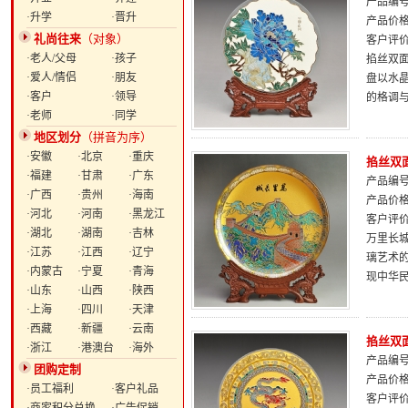
产品编号：
·升学
·晋升
产品价
礼尚往来
（对象）
客户评
·老人/父母
·孩子
掐丝双面
·爱人/情侣
·朋友
盘以水
·客户
·领导
的格调
·老师
·同学
地区划分
（拼音为序）
·安徽
·北京
·重庆
掐丝双面
·福建
·甘肃
·广东
产品编号：
·广西
·贵州
·海南
产品价
·河北
·河南
·黑龙江
客户评
·湖北
·湖南
·吉林
万里长
·江苏
·江西
·辽宁
璃艺术
·内蒙古
·宁夏
·青海
现中华
·山东
·山西
·陕西
·上海
·四川
·天津
·西藏
·新疆
·云南
掐丝双面
·浙江
·港澳台
·海外
产品编号：
团购定制
产品价
·员工福利
·客户礼品
客户评