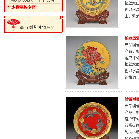
·商家积分兑换
·广告促销
掐丝双面
少数民族专区
盘以水
上、繁
掐丝双面
产品编号：
产品价
客户评
掐丝双面
盘以水
的格调
镜面线
产品编号：
产品价
客户评
该赏盘
利技术
极图蕴