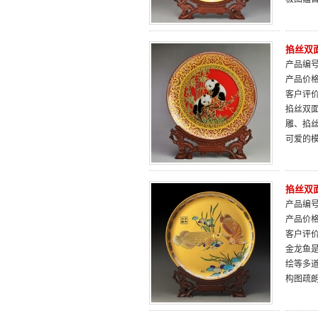
掐丝双面
产品编号：
产品价
客户评
掐丝双
雕、掐
可爱的模
掐丝双
产品编号：
产品价
客户评
金龙鱼是
绘等多
构图疏