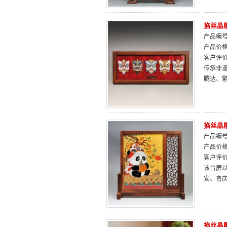
掐丝晶
产品编号：
产品价
客户评
传承非遗
腾达、
掐丝晶
产品编号：
产品价
客户评
该台屏以
安、喜
掐丝晶